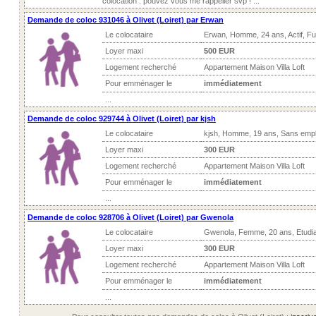
colocation . pouvez vous me rappeller svp ! ...
Demande de coloc 931046 à Olivet (Loiret) par Erwan
Le colocataire
Erwan, Homme, 24 ans, Actif, F
Loyer maxi
500 EUR
Logement recherché
Appartement Maison Villa Loft
Pour emménager le
immédiatement
...
Demande de coloc 929744 à Olivet (Loiret) par kjsh
Le colocataire
kjsh, Homme, 19 ans, Sans empl
Loyer maxi
300 EUR
Logement recherché
Appartement Maison Villa Loft
Pour emménager le
immédiatement
...
Demande de coloc 928706 à Olivet (Loiret) par Gwenola
Le colocataire
Gwenola, Femme, 20 ans, Etudia
Loyer maxi
300 EUR
Logement recherché
Appartement Maison Villa Loft
Pour emménager le
immédiatement
...