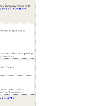
re étudiants, visitez notre
tudiante à Olivet (Loiret)
.
 Fumeur uniquement à
dence sécurisée avec parking
censeur, en ...
, Non fumeur
ouvert avec cuisine
cosy et tranquille es ...
vous (gratuit)