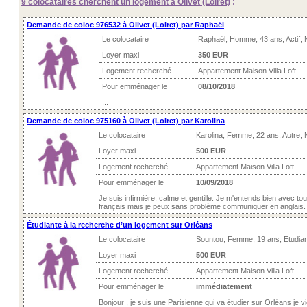
9 colocataires
cherchent un logement à Olivet (Loiret)
:
Demande de coloc 976532 à Olivet (Loiret) par Raphaël
Le colocataire
Raphaël, Homme, 43 ans, Actif,
Loyer maxi
350 EUR
Logement recherché
Appartement Maison Villa Loft
Pour emménager le
08/10/2018
...
Demande de coloc 975160 à Olivet (Loiret) par Karolina
Le colocataire
Karolina, Femme, 22 ans, Autre,
Loyer maxi
500 EUR
Logement recherché
Appartement Maison Villa Loft
Pour emménager le
10/09/2018
Je suis infirmière, calme et gentille. Je m'entends bien avec to
français mais je peux sans problème communiquer en anglais. 
Étudiante à la recherche d’un logement sur Orléans
Le colocataire
Sountou, Femme, 19 ans, Etudia
Loyer maxi
500 EUR
Logement recherché
Appartement Maison Villa Loft
Pour emménager le
immédiatement
Bonjour , je suis une Parisienne qui va étudier sur Orléans je v