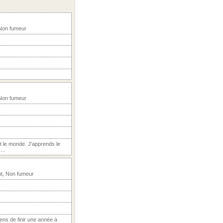
 Non fumeur
 Non fumeur
ut le monde. J'apprends le
...
nt, Non fumeur
iens de finir une année à