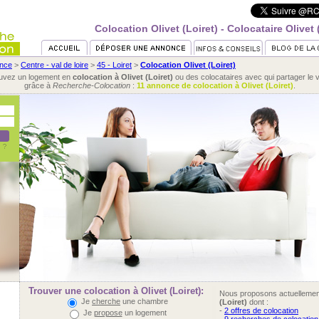
Colocation Olivet (Loiret) - Colocataire Olivet 
nce
>
Centre - val de loire
>
45 - Loiret
>
Colocation Olivet (Loiret)
uvez un logement en
colocation à Olivet (Loiret)
ou des colocataires avec qui partager le v
grâce à
Recherche-Colocation
:
11 annonce de colocation à Olivet (Loiret)
.
Trouver une colocation à Olivet (Loiret):
Nous proposons actuelleme
Je
cherche
une chambre
(Loiret)
dont :
-
2 offres de colocation
Je
propose
un logement