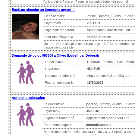
l’université à Paris en Paces je me suis réorientée pour fai ...
Étudiant cherche un logement urgent !!
Le colocataire
Imane, Homme, 18 ans, Etudiant
Loyer maxi
250 EUR
Logement recherché
Appartement Maison Villa Loft
Pour emménager le
immédiatement
Je sors d’une situation compliqué et je suis à la recherche d’u
rapidement possible ...
Demande de coloc 953609 à Olivet (Loiret) par Deborah
Le colocataire
Deborah, Femme, 21 ans, Etudia
Loyer maxi
450 EUR
Logement recherché
Appartement Maison Villa Loft
Pour emménager le
15/10/2018
...
recherche colocation
Le colocataire
joceline, Femme, 21 ans, Etudian
Loyer maxi
350 EUR
Logement recherché
Appartement Maison Villa Loft
Pour emménager le
immédiatement
Actuellement en formation assistante de vie aux famille a olivet