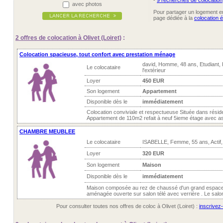
-
9 recherches de colocation
avec photos
Pour partager un logement ent
page dédiée à la
colocation é
2 offres
de colocation à Olivet (Loiret)
:
Colocation spacieuse, tout confort avec prestation ménage
david, Homme, 48 ans, Etudiant,
Le colocataire
l'extérieur
Loyer
450 EUR
Son logement
Appartement
Disponible dès le
immédiatement
Colocation conviviale et respectueuse Située dans rési
Appartement de 110m2 refait à neuf 5ieme étage avec as
CHAMBRE MEUBLEE
Le colocataire
ISABELLE, Femme, 55 ans, Actif
Loyer
320 EUR
Son logement
Maison
Disponible dès le
immédiatement
Maison composée au rez de chaussé d'un grand espace 
aménagée ouverte sur salon télé avec verrière . Le salon 
Pour consulter toutes nos offres de coloc à Olivet (Loiret) :
inscrivez-