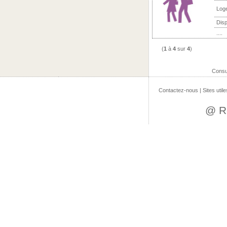
Log
Disp
....
(
1
à
4
sur
4
)
Consu
Contactez-nous
|
Sites utile
@ R