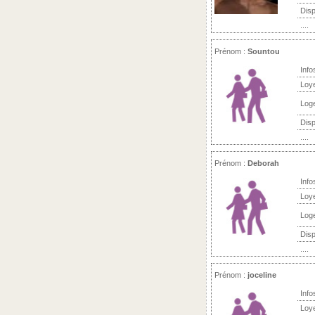
Disp
....
Prénom :
Sountou
Info
Loy
Log
Disp
....
Prénom :
Deborah
Info
Loy
Log
Disp
....
Prénom :
joceline
Info
Loy