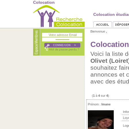
Colocation
Colocation étudian
Bienvenue
,
Colocation 
Voici la list
Olivet (Loiret
souhaitez fai
annonces et c
avec des étudi
(
1
à
4
sur
4
)
Prénom :
Imane
Info
Loy
Log