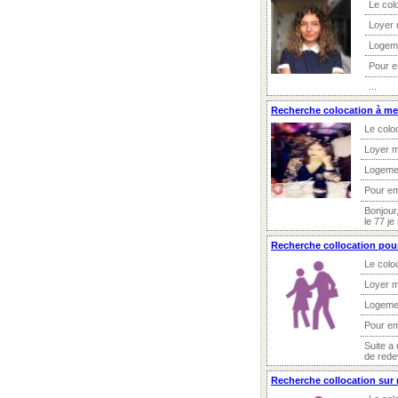
Le col
Loyer 
Logem
Pour 
...
Recherche colocation à me
Le colo
Loyer m
Logeme
Pour e
Bonjour,
le 77 j
Recherche collocation pou
Le colo
Loyer m
Logeme
Pour e
Suite a
de redev
Recherche collocation sur 