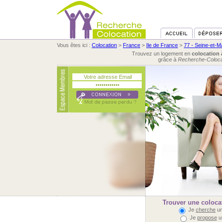
Vous êtes ici :
Colocation
>
France
>
Ile de France
>
77 - Seine-et-M
Trouvez un logement en
colocation
grâce à
Recherche-Coloca
Trouver une coloca
Je
cherche
un
Je
propose
u