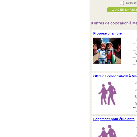
avec ph
8 offres
de colocation à M
Propose chambre
L
L
S
D
..
Offre de coloc 144298 à Me
L
L
S
D
p
Logement pour étudiante
L
L