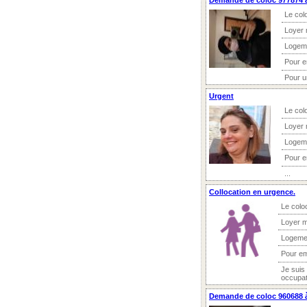
Demande de coloc 977874 
Le col
Loyer 
Logem
Pour 
Pour u
Urgent
Le col
Loyer 
Logem
Pour 
...
Collocation en urgence.
Le colo
Loyer m
Logeme
Pour e
Je suis 
occupat
Demande de coloc 960688 à