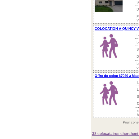
S
D
P
V
COLOCATION A QUINCY VOI
L
L
S
D
L
c
Offre de coloc 67040 à Mea
L
L
S
D
c
l
Pour consu
38 colocataires
cherchent