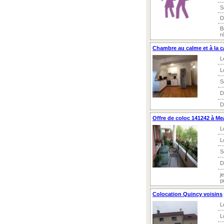
S
D
B
r
Chambre au calme et à la 
L
L
S
D
D
Offre de coloc 141242 à Me
L
L
S
D
j
p
Colocation Quincy voisins
L
L