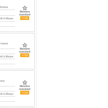
 fumeur
Membre
standard
VOIR
Loft à Meaux
 Fumeur
Membre
standard
VOIR
Loft à Meaux
meur
Membre
standard
VOIR
Loft à Meaux