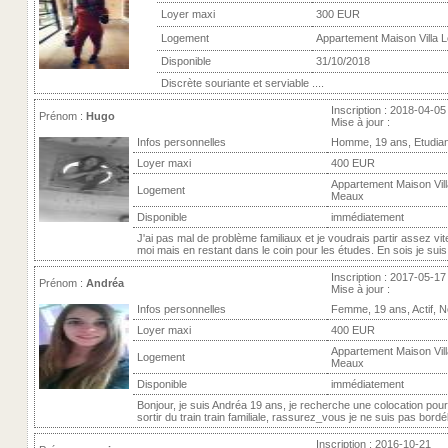
Loyer maxi
300 EUR
Logement
Appartement Maison Villa 
Disponible
31/10/2018
Discrète souriante et serviable ....
Inscription : 2018-04-05
Prénom :
Hugo
Mise à jour :
Infos personnelles
Homme, 19 ans, Etudia
Loyer maxi
400 EUR
Appartement Maison Vill
Logement
Meaux
Disponible
immédiatement
J'ai pas mal de problème familiaux et je voudrais partir assez vi
moi mais en restant dans le coin pour les études. En sois je suis p
Inscription : 2017-05-17
Prénom :
Andréa
Mise à jour :
Infos personnelles
Femme, 19 ans, Actif, 
Loyer maxi
400 EUR
Appartement Maison Vill
Logement
Meaux
Disponible
immédiatement
Bonjour, je suis Andréa 19 ans, je recherche une colocation pou
sortir du train train familiale, rassurez_vous je ne suis pas bordél
Inscription : 2016-10-21