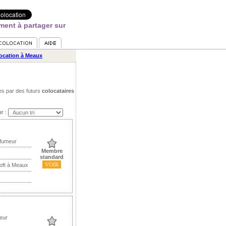
ent à partager sur
ocation à Meaux
es par des futurs
colocataires
ar :
 fumeur
Membre
standard
VOIR
Loft à Meaux
eur