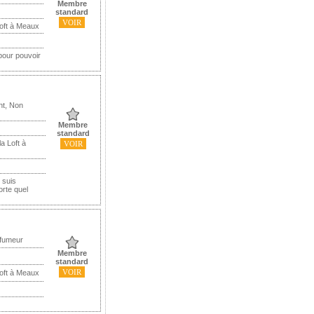
Membre
standard
VOIR
Loft à Meaux
 pour pouvoir
nt, Non
Membre
standard
a Loft à
VOIR
 suis
orte quel
 fumeur
Membre
standard
VOIR
Loft à Meaux