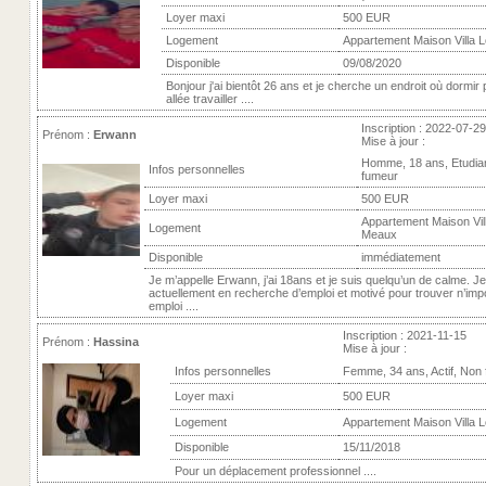
Loyer maxi
500 EUR
Logement
Appartement Maison Villa 
Disponible
09/08/2020
Bonjour j'ai bientôt 26 ans et je cherche un endroit où dormir
allée travailler ....
Inscription : 2022-07-29
Prénom :
Erwann
Mise à jour :
Homme, 18 ans, Etudia
Infos personnelles
fumeur
Loyer maxi
500 EUR
Appartement Maison Vill
Logement
Meaux
Disponible
immédiatement
Je m’appelle Erwann, j’ai 18ans et je suis quelqu’un de calme. Je
actuellement en recherche d’emploi et motivé pour trouver n’imp
emploi ....
Inscription : 2021-11-15
Prénom :
Hassina
Mise à jour :
Infos personnelles
Femme, 34 ans, Actif, Non
Loyer maxi
500 EUR
Logement
Appartement Maison Villa 
Disponible
15/11/2018
Pour un déplacement professionnel ....