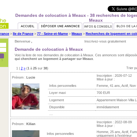
Demandes de colocation à Meaux - 38 recherches de logem
Meaux
rance
>
Ile de France
>
77 - Seine-et-Marne
>
Meaux
>
Recherches de logement en col
Bienvenue
,
Inscrivez-vous gratuitement
Demande de colocation à Meaux
Voici la liste de nos demandes de colocation à Meaux. Ces annonces sont déposé
qui cherchent un logement à partager sur Meaux
.
Trier p
1
|
2
>
(
1
à
25
sur
38
)
Inscription : 2026-07-12
Prénom :
Lucie
Mise à jour :
Infos personnelles
Femme, 41 ans, Actif, Non
Loyer maxi
700 EUR
Logement
Appartement Maison Villa 
Disponible
immédiatement
....
Inscription : 2022-08-09
Prénom :
Kilian
Mise à jour :
Homme, 25 ans, Actif, Fum
Infos personnelles
uniquement à l'extérieur