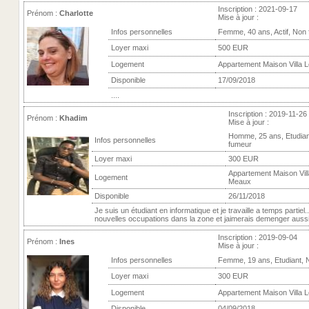
Inscription : 2021-09-17
Prénom :
Charlotte
Mise à jour :
Infos personnelles
Femme, 40 ans, Actif, Non
Loyer maxi
500 EUR
Logement
Appartement Maison Villa 
Disponible
17/09/2018
....
Inscription : 2019-11-26
Prénom :
Khadim
Mise à jour :
Homme, 25 ans, Etudian
Infos personnelles
fumeur
Loyer maxi
300 EUR
Appartement Maison Vill
Logement
Meaux
Disponible
26/11/2018
Je suis un étudiant en informatique et je travaille a temps partiel..
nouvelles occupations dans la zone et jaimerais demenger aussitô
Inscription : 2019-09-04
Prénom :
Ines
Mise à jour :
Infos personnelles
Femme, 19 ans, Etudiant, 
Loyer maxi
300 EUR
Logement
Appartement Maison Villa 
Disponible
04/09/2018