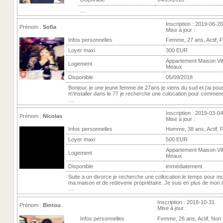
....
Inscription : 2019-06-20
Prénom :
Sofia
Mise à jour :
Infos personnelles
Femme, 27 ans, Actif, 
Loyer maxi
300 EUR
Appartement Maison Vill
Logement
Meaux
Disponible
05/09/2018
Bonjour, je une jeune femme de 27ans je viens du sud et j’ai pour
m’installer dans le 77 je recherche une colocation pour commenc
....
Inscription : 2019-03-04
Prénom :
Nicolas
Mise à jour :
Infos personnelles
Homme, 38 ans, Actif,
Loyer maxi
500 EUR
Appartement Maison Vill
Logement
Meaux
Disponible
immédiatement
Suite a un divorce je recherche une collocation le temps pour m
ma.maison et de redevenir propriétaire. Je suis en plus de mon t
....
Inscription : 2018-10-31
Prénom :
Bintou
Mise à jour :
Infos personnelles
Femme, 26 ans, Actif, Non