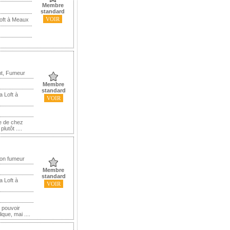
Membre
standard
VOIR
Loft à Meaux
nt, Fumeur
Membre
standard
a Loft à
VOIR
te de chez
lutôt ....
Non fumeur
Membre
standard
a Loft à
VOIR
r pouvoir
ique, mai ....