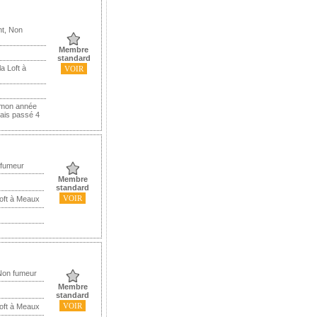
nt, Non
Membre
standard
a Loft à
VOIR
s mon année
ais passé 4
 fumeur
Membre
standard
VOIR
Loft à Meaux
Non fumeur
Membre
standard
VOIR
Loft à Meaux