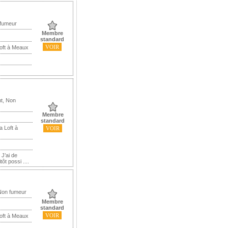
 fumeur
Membre
standard
VOIR
Loft à Meaux
t, Non
Membre
standard
a Loft à
VOIR
 J’ai de
t possi ....
Non fumeur
Membre
standard
VOIR
Loft à Meaux