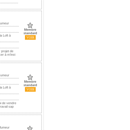
Fumeur
Membre
standard
a Loft à
VOIR
 projet de
er à m’inst
 Fumeur
Membre
standard
a Loft à
VOIR
oi de vendre
ravail sap
 fumeur