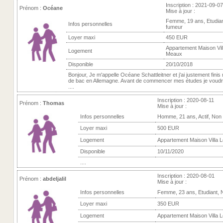
Inscription : 2021-09-07
Prénom :
Océane
Mise à jour :
Femme, 19 ans, Etudia
Infos personnelles
fumeur
Loyer maxi
450 EUR
Appartement Maison Vill
Logement
Meaux
Disponible
20/10/2018
Bonjour, Je m'appelle Océane Schattleitner et j'ai justement fini
de bac en Allemagne. Avant de commencer mes études je voudr
....
Inscription : 2020-08-11
Prénom :
Thomas
Mise à jour :
Infos personnelles
Homme, 21 ans, Actif, Non
Loyer maxi
500 EUR
Logement
Appartement Maison Villa 
Disponible
10/11/2020
....
Inscription : 2020-08-01
Prénom :
abdeljalil
Mise à jour :
Infos personnelles
Femme, 23 ans, Etudiant, 
Loyer maxi
350 EUR
Logement
Appartement Maison Villa 