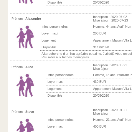
Disponible
20/08/2020
....
Inscription : 2020-07-02
Prénom :
Alexandre
Mise à jour : 2020-07-23
Infos personnelles
Homme, 44 ans, Actif, Non
Loyer maxi
200 EUR
Logement
Appartement Maison Villa 
Disponible
31/08/2020
A la recherche d un lieu agréable et calme. J'ai déjà vécu en col
Peu aider aux taches ménagères. ....
Inscription : 2020-05-21
Prénom :
Alice
Mise à jour :
Infos personnelles
Femme, 18 ans, Etudiant, 
Loyer maxi
430 EUR
Logement
Appartement Maison Villa 
Disponible
20/08/2020
....
Inscription : 2020-01-21
Prénom :
Steve
Mise à jour :
Infos personnelles
Homme, 21 ans, Actif, Non
Loyer maxi
400 EUR