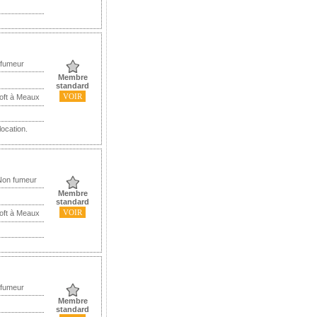
 fumeur
Membre
standard
VOIR
Loft à Meaux
location.
Non fumeur
Membre
standard
VOIR
Loft à Meaux
 fumeur
Membre
standard