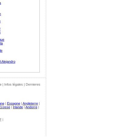
a
n
e
y
e
que
la
de
 Alejandro
e
|
Infos légales
|
Dernieres
gne
|
Espagne
|
Angleterre
|
Ecosse
|
Irlande
|
Andorre
|
F
|