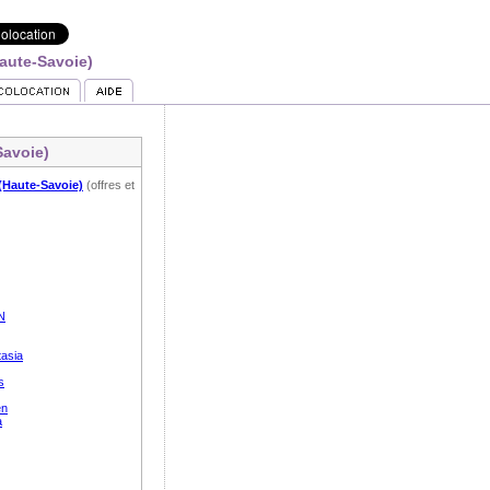
Haute-Savoie)
Savoie)
 (Haute-Savoie)
(offres et
N
tasia
s
en
a