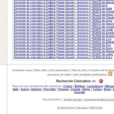
Demande de colocation à Gaillard (Haute-Savoie) - Annonce n° 966220 de Mouni
Demande de colocation à Gaillard (Haute-Savoie) - Annonce n° 965048 de K
Demande de colocation à Gaillard (Haute-Savoie) - Annonce n° 965024 de giulia
Demande de colocation à Gaillard (Haute-Savoie) - Annonce n° 963878 de Sylvai
Demande de colocation à Gaillard (Haute-Savoie) - Annonce n° 961213 de Arthur
Demande de colocation à Gaillard (Haute-Savoie) - Annonce n° 961003 de Claud
Demande de colocation à Gaillard (Haute-Savoie) - Annonce n° 959611 de Hugo
Demande de colocation à Gaillard (Haute-Savoie) - Annonce n° 958707 de Stass
Demande de colocation à Gaillard (Haute-Savoie) - Annonce n° 956121 de roxan
Demande de colocation à Gaillard (Haute-Savoie) - Annonce n° 953947 de virgile
Demande de colocation à Gaillard (Haute-Savoie) - Annonce n° 953804 de Angeli
Demande de colocation à Gaillard (Haute-Savoie) - Annonce n° 953566 de Antone
Demande de colocation à Gaillard (Haute-Savoie) - Annonce n° 945496 de CLA
Demande de colocation à Gaillard (Haute-Savoie) - Annonce n° 944821 de Mathil
Demande de colocation à Gaillard (Haute-Savoie) - Annonce n° 939265 de Eva
Demande de colocation à Gaillard (Haute-Savoie) - Annonce n° 936442 de Nuno
Demande de colocation à Gaillard (Haute-Savoie) - Annonce n° 932332 de Manuel
Demande de colocation à Gaillard (Haute-Savoie) - Annonce n° 914427 de celine
Demande de colocation à Gaillard (Haute-Savoie) - Annonce n° 913800 de Enzo
Contactez-nous
|
Sites utiles
|
Nos partenaires
|
Plan du site
|
Conseils anti-arnaqu
annonces de coloc
|
Infos pratiques partenaires
|
Recherche Colocation
on
Pays où nous proposons des annonces:
France
|
Belgique
|
Luxembourg
|
Allema
Italie
|
Suisse
|
Autriche
|
Pays-Bas
|
Portugal
|
Canada
|
Maroc
|
Tunisie
|
Brésil
|
Australie
Nos partenaires :
location de box
|
Logement étudiant et CA
@ Recherche-Colocation 2003-2018