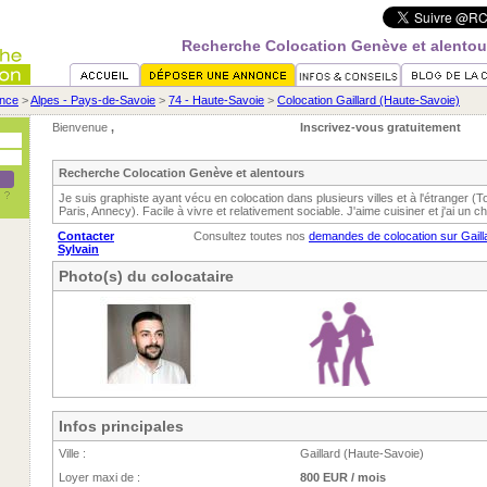
Recherche Colocation Genève et alentou
nce
>
Alpes - Pays-de-Savoie
>
74 - Haute-Savoie
>
Colocation Gaillard (Haute-Savoie)
Bienvenue
,
Inscrivez-vous gratuitement
Recherche Colocation Genève et alentours
Je suis graphiste ayant vécu en colocation dans plusieurs villes et à l'étranger (
Paris, Annecy). Facile à vivre et relativement sociable. J'aime cuisiner et j'ai un ch
Contacter
Consultez toutes nos
demandes de colocation sur Gaill
Sylvain
Photo(s) du colocataire
Infos principales
Ville :
Gaillard (Haute-Savoie)
Loyer maxi de :
800 EUR / mois