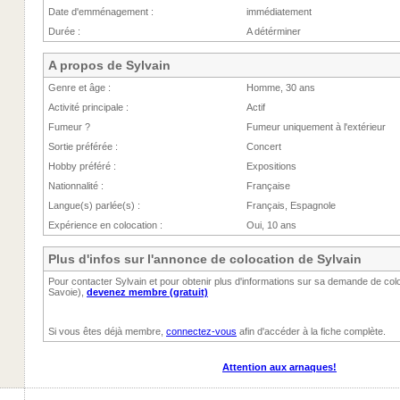
Date d'emménagement :
immédiatement
Durée :
A détérminer
A propos de Sylvain
Genre et âge :
Homme, 30 ans
Activité principale :
Actif
Fumeur ?
Fumeur uniquement à l'extérieur
Sortie préférée :
Concert
Hobby préféré :
Expositions
Nationnalité :
Française
Langue(s) parlée(s) :
Français, Espagnole
Expérience en colocation :
Oui, 10 ans
Plus d'infos sur l'annonce de colocation de Sylvain
Pour contacter Sylvain et pour obtenir plus d'informations sur sa demande de colo
Savoie),
devenez membre (gratuit)
Si vous êtes déjà membre,
connectez-vous
afin d'accéder à la fiche complète.
Attention aux arnaques!