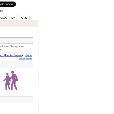
rs
Toulouse, Saragosse,
at.
ard (Haute-Savoie)
-
Page
précédente