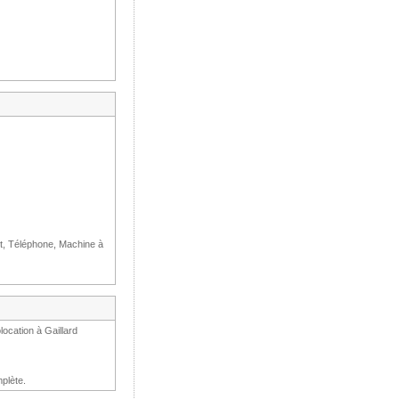
et, Téléphone, Machine à
ocation à Gaillard
plète.