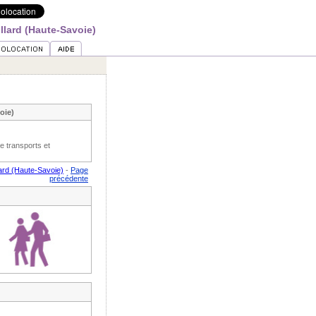
llard (Haute-Savoie)
oie)
e transports et
lard (Haute-Savoie)
-
Page
précédente