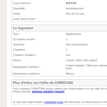
Loyer mensuel :
500 EUR
Disponible :
immédiatement
Durée :
Plus de 12 mois
Inclus dans le loyer :
Le logement
Type :
Appartement,
Occupants actuels :
2
Superficie :
Non communiquée
Chambres :
2
Chambre meublée ?
Oui
Pièces :
Cuisine, Salon, WC séparé,
Cuisine équipée, Télévision, Intern
Equipements intérieurs :
laver,
Equipements extérieurs :
Balcon,
Plus d'infos sur l'offre de CHRISTIAN
Pour contacter CHRISTIAN et pour obtenir plus d'informations sur son offre de col
(Haute-Savoie),
devenez membre (gratuit)
Si vous êtes déjà membre,
connectez-vous
afin d'accéder à la fiche annonce com