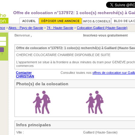
Offre de colocation n°137972: 1 coloc(s) recherché(s) à Gai
nce
>
Alpes - Pays-de-Savoie
>
74 - Haute-Savoie
>
Colocation Gaillard (Haute-Savoie)
Bienvenue
,
Inscrivez-vous gratuitement
Offre de colocation n°137972: 1 coloc(s) recherché(s) à Gaillard (Haute-Sav
CHERCHE COLOCATAIRE CHAMBRE DISPONIBLE DE SUITE
L'appartement se situe à la frontiere a deux minutes du tram pour GENEVE proch
commerces
Contacter
Consultez toutes nos
offres de colocation sur Gail
CHRISTIAN
Photo(s) de la colocation
Infos principales
Ville :
Gaillard (Haute-Savoie)