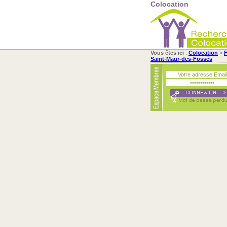
Colocation
Vous êtes ici
:
Colocation
>
F
Saint-Maur-des-Fossés