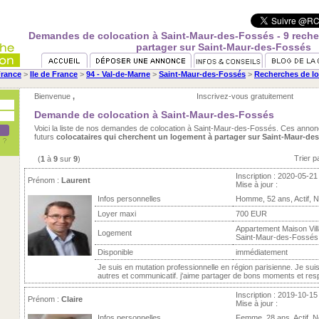
Demandes de colocation à Saint-Maur-des-Fossés - 9 rech
partager sur Saint-Maur-des-Fossés
rance
>
Ile de France
>
94 - Val-de-Marne
>
Saint-Maur-des-Fossés
>
Recherches de lo
Bienvenue
,
Inscrivez-vous gratuitement
Demande de colocation à Saint-Maur-des-Fossés
Voici la liste de nos demandes de colocation à Saint-Maur-des-Fossés. Ces anno
futurs
colocataires qui cherchent un logement à partager sur Saint-Maur-de
Trier p
(
1
à
9
sur
9
)
Inscription : 2020-05-21
Prénom :
Laurent
Mise à jour :
Infos personnelles
Homme, 52 ans, Actif, 
Loyer maxi
700 EUR
Appartement Maison Vill
Logement
Saint-Maur-des-Fossés
Disponible
immédiatement
Je suis en mutation professionnelle en région parisienne. Je sui
autres et communicatif. j'aime partager de bons moments et respec
Inscription : 2019-10-15
Prénom :
Claire
Mise à jour :
Infos personnelles
Femme, 28 ans, Actif, 