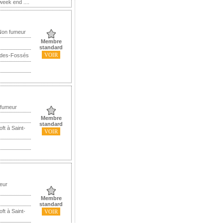
week end ....
Non fumeur
Membre
standard
VOIR
-des-Fossés
 fumeur
Membre
standard
ft à Saint-
VOIR
eur
Membre
standard
ft à Saint-
VOIR