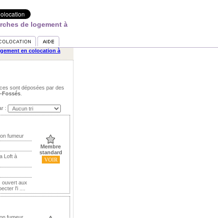
erches de logement à
gement en colocation à
nces sont déposées par des
s-Fossés
.
ar :
Non fumeur
Membre
standard
a Loft à
VOIR
s ouvert aux
ter l'i ....
Non fumeur