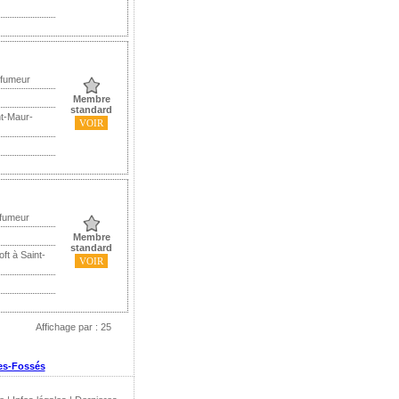
 fumeur
Membre
standard
nt-Maur-
VOIR
 fumeur
Membre
standard
ft à Saint-
VOIR
Affichage par : 25
des-Fossés