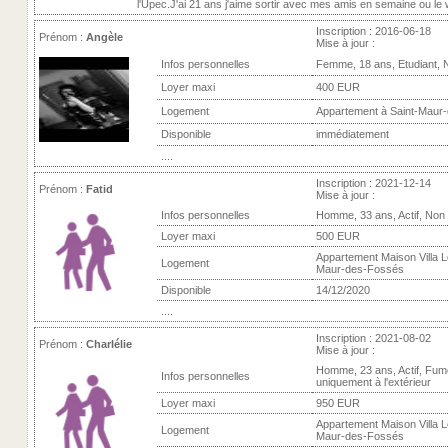
l'Upec.J'ai 21 ans j'aime sortir avec mes amis en semaine ou le 
Inscription : 2016-06-18
Prénom :
Angèle
Mise à jour :
Infos personnelles
Femme, 18 ans, Etudiant, 
Loyer maxi
400 EUR
Logement
Appartement à Saint-Maur
Disponible
immédiatement
....
Inscription : 2021-12-14
Prénom :
Fatid
Mise à jour :
Infos personnelles
Homme, 33 ans, Actif, Non
Loyer maxi
500 EUR
Appartement Maison Villa Lo
Logement
Maur-des-Fossés
Disponible
14/12/2020
....
Inscription : 2021-08-02
Prénom :
Charlélie
Mise à jour :
Homme, 23 ans, Actif, Fum
Infos personnelles
uniquement à l'extérieur
Loyer maxi
950 EUR
Appartement Maison Villa Lo
Logement
Maur-des-Fossés