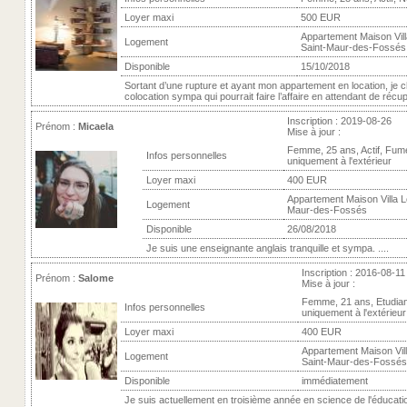
Loyer maxi
500 EUR
Appartement Maison Vill
Logement
Saint-Maur-des-Fossés
Disponible
15/10/2018
Sortant d’une rupture et ayant mon appartement en location, je 
colocation sympa qui pourrait faire l’affaire en attendant de récup
Inscription : 2019-08-26
Prénom :
Micaela
Mise à jour :
Femme, 25 ans, Actif, Fum
Infos personnelles
uniquement à l'extérieur
Loyer maxi
400 EUR
Appartement Maison Villa Lo
Logement
Maur-des-Fossés
Disponible
26/08/2018
Je suis une enseignante anglais tranquille et sympa. ....
Inscription : 2016-08-11
Prénom :
Salome
Mise à jour :
Femme, 21 ans, Etudia
Infos personnelles
uniquement à l'extérieur
Loyer maxi
400 EUR
Appartement Maison Vill
Logement
Saint-Maur-des-Fossés
Disponible
immédiatement
Je suis actuellement en troisième année en science de l'éducatio