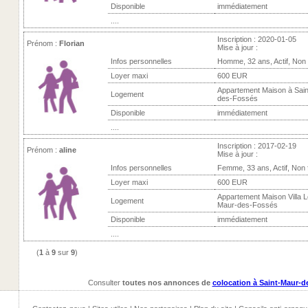
Disponible
immédiatement
....
Inscription : 2020-01-05
Prénom :
Florian
Mise à jour :
Infos personnelles
Homme, 32 ans, Actif, Non
Loyer maxi
600 EUR
Appartement Maison à Sai
Logement
des-Fossés
Disponible
immédiatement
....
Inscription : 2017-02-19
Prénom :
aline
Mise à jour :
Infos personnelles
Femme, 33 ans, Actif, Non
Loyer maxi
600 EUR
Appartement Maison Villa Lo
Logement
Maur-des-Fossés
Disponible
immédiatement
....
(
1
à
9
sur
9
)
Consulter
toutes nos annonces de
colocation à Saint-Maur-