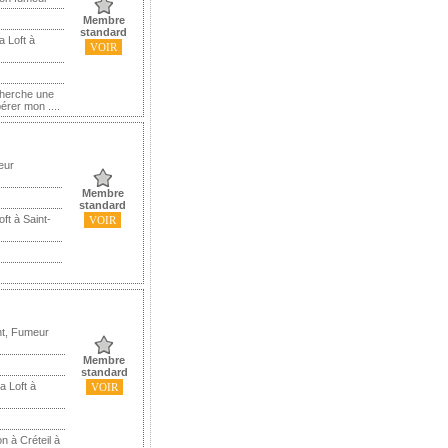
Membre
standard
a Loft à
VOIR
cherche une
érer mon ....
eur
Membre
standard
ft à Saint-
VOIR
nt, Fumeur
Membre
standard
a Loft à
VOIR
n à Créteil à