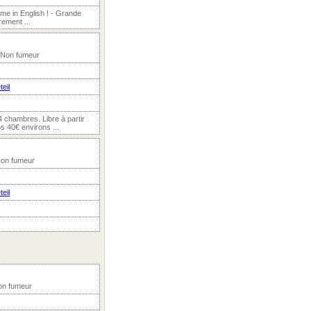
o me in English ! - Grande
ement ...
, Non fumeur
teil
chambres. Libre à partir
s 40€ environs ...
 Non fumeur
teil
Non fumeur