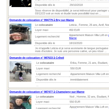
Disponible dès le
29/10/2018
Sous réserve de disponibilité, je serai intéressé pour partager 
03/12/23 soit un mois et étudie toute possibilité tout en ...
Demande de colocation n° 994779 à Bry-sur-Marne
Le
colocataire
Leticia , Femme, 26 ans, Actif, N
Loyer maxi
450 EUR
Appartement Maison Villa Loft en
Logement recherché
Marne
Disponible dès le
18/10/2020
Je m'appelle Leticia et je serai assistante de langue portugaise
mois d'octobre. Je suis une personne calme, un peu réser ...
Demande de colocation n° 987633 à Créteil
Le
colocataire
Erika, Femme, 21 ans, Etudiant,
Loyer maxi
550 EUR
Logement recherché
Appartement Maison Villa Loft e
Disponible dès le
immédiatement
...
Demande de colocation n° 987477 à Champigny-sur-Marne
Le
colocataire
Noé , Homme, 32 ans, Etudiant, 
Loyer maxi
550 EUR
Appartement Maison Villa Loft en
Logement recherché