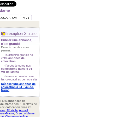
-Marne
Publier une annonce,
c'est gratuit!
Devenir membre vous
permet:
- la diffusion gratuite de
votre
annonce de
colocation
- l'accès à toutes nos
colocations dans le 94 -
Val-de-Marne
- la mise en relation avec
les colocataires de notre site
Déposer une annonce de
colocation à 94 - Val-de-
Marne
nt 655
annonces de
l-de-Marne
dont 160 offres de
s de
colocation
dans les
eine
,
Alfortville
,
Arcueil
,
l-sur-Marne
,
Bry-sur-Marne
,
rne
,
Charenton-le-Pont
,