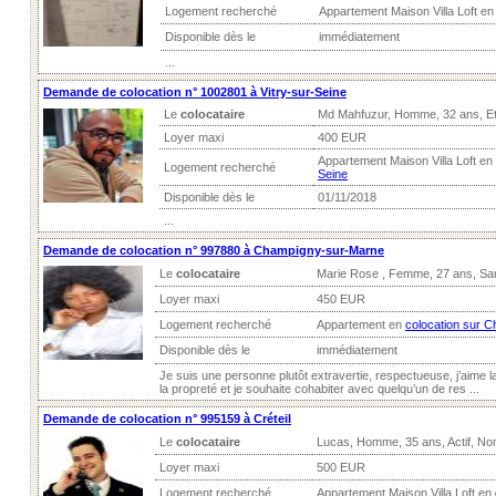
Logement recherché
Appartement Maison Villa Loft e
Disponible dès le
immédiatement
...
Demande de colocation n° 1002801 à Vitry-sur-Seine
Le
colocataire
Md Mahfuzur, Homme, 32 ans, Et
Loyer maxi
400 EUR
Appartement Maison Villa Loft en
Logement recherché
Seine
Disponible dès le
01/11/2018
...
Demande de colocation n° 997880 à Champigny-sur-Marne
Le
colocataire
Marie Rose , Femme, 27 ans, Sa
Loyer maxi
450 EUR
Logement recherché
Appartement en
colocation sur 
Disponible dès le
immédiatement
Je suis une personne plutôt extravertie, respectueuse, j’aime l
la propreté et je souhaite cohabiter avec quelqu’un de res ...
Demande de colocation n° 995159 à Créteil
Le
colocataire
Lucas, Homme, 35 ans, Actif, No
Loyer maxi
500 EUR
Logement recherché
Appartement Maison Villa Loft en