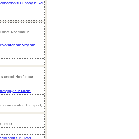
n
colocation sur Choisy-le-Roi
udiant, Non fumeur
colocation sur Vitry-sur-
ns emploi, Non fumeur
Champigny-sur-Marne
a communication, le respect,
n fumeur
colocation sur Créteil