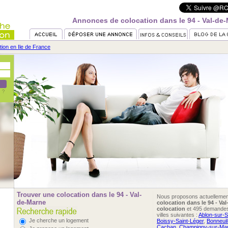
Annonces de colocation dans le 94 - Val-de
tion en Ile de France
Trouver une colocation dans le 94 - Val-
Nous proposons actuelleme
de-Marne
colocation dans le 94 - Va
colocation
et 495 demande
villes suivantes :
Ablon-sur-S
Je cherche un logement
Boissy-Saint-Léger
,
Bonneui
Cachan
,
Champigny-sur-Ma