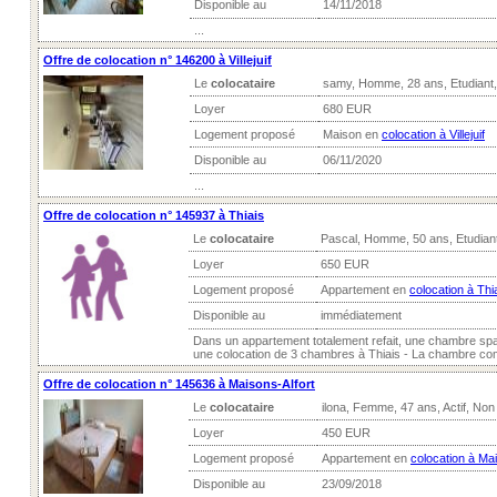
Disponible au
14/11/2018
...
Offre de colocation n° 146200 à Villejuif
Le
colocataire
samy, Homme, 28 ans, Etudiant
Loyer
680 EUR
Logement proposé
Maison en
colocation à Villejuif
Disponible au
06/11/2020
...
Offre de colocation n° 145937 à Thiais
Le
colocataire
Pascal, Homme, 50 ans, Etudian
Loyer
650 EUR
Logement proposé
Appartement en
colocation à Thi
Disponible au
immédiatement
Dans un appartement totalement refait, une chambre spa
une colocation de 3 chambres à Thiais - La chambre compr
Offre de colocation n° 145636 à Maisons-Alfort
Le
colocataire
ilona, Femme, 47 ans, Actif, No
Loyer
450 EUR
Logement proposé
Appartement en
colocation à Mai
Disponible au
23/09/2018