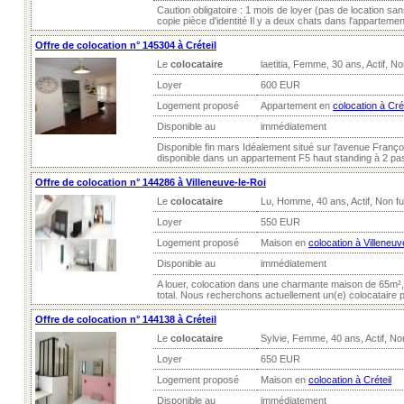
Caution obligatoire : 1 mois de loyer (pas de location san
copie pièce d'identité Il y a deux chats dans l'appartement
Offre de colocation n° 145304 à Créteil
Le
colocataire
laetitia, Femme, 30 ans, Actif, N
Loyer
600 EUR
Logement proposé
Appartement en
colocation à Crét
Disponible au
immédiatement
Disponible fin mars Idéalement situé sur l'avenue Franç
disponible dans un appartement F5 haut standing à 2 pas
Offre de colocation n° 144286 à Villeneuve-le-Roi
Le
colocataire
Lu, Homme, 40 ans, Actif, Non f
Loyer
550 EUR
Logement proposé
Maison en
colocation à Villeneuv
Disponible au
immédiatement
A louer, colocation dans une charmante maison de 65m
total. Nous recherchons actuellement un(e) colocataire 
Offre de colocation n° 144138 à Créteil
Le
colocataire
Sylvie, Femme, 40 ans, Actif, N
Loyer
650 EUR
Logement proposé
Maison en
colocation à Créteil
Disponible au
immédiatement