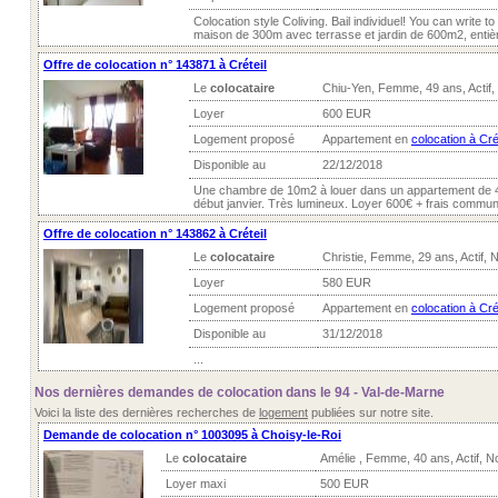
Colocation style Coliving. Bail individuel! You can write t
maison de 300m avec terrasse et jardin de 600m2, entièr
Offre de colocation n° 143871 à Créteil
Le
colocataire
Chiu-Yen, Femme, 49 ans, Actif
Loyer
600 EUR
Logement proposé
Appartement en
colocation à Cré
Disponible au
22/12/2018
Une chambre de 10m2 à louer dans un appartement de 4 
début janvier. Très lumineux. Loyer 600€ + frais commun
Offre de colocation n° 143862 à Créteil
Le
colocataire
Christie, Femme, 29 ans, Actif,
Loyer
580 EUR
Logement proposé
Appartement en
colocation à Cré
Disponible au
31/12/2018
...
Nos dernières demandes de colocation dans le 94 - Val-de-Marne
Voici la liste des dernières recherches de
logement
publiées sur notre site.
Demande de colocation n° 1003095 à Choisy-le-Roi
Le
colocataire
Amélie , Femme, 40 ans, Actif, 
Loyer maxi
500 EUR