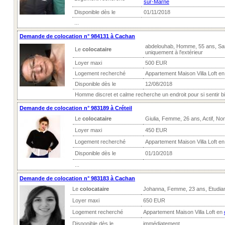
sur-Marne
Disponible dès le
01/11/2018
...
Demande de colocation n° 984131 à Cachan
abdelouhab, Homme, 55 ans, Sa
Le
colocataire
uniquement à l'extérieur
Loyer maxi
500 EUR
Logement recherché
Appartement Maison Villa Loft e
Disponible dès le
12/08/2018
Homme discret et calme recherche un endroit pour si sentir bie
Demande de colocation n° 983189 à Créteil
Le
colocataire
Giulia, Femme, 26 ans, Actif, No
Loyer maxi
450 EUR
Logement recherché
Appartement Maison Villa Loft e
Disponible dès le
01/10/2018
...
Demande de colocation n° 983183 à Cachan
Le
colocataire
Johanna, Femme, 23 ans, Etudia
Loyer maxi
650 EUR
Logement recherché
Appartement Maison Villa Loft en
Disponible dès le
immédiatement