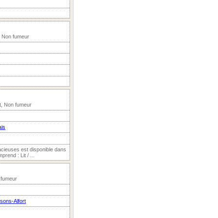
, Non fumeur
t, Non fumeur
ais
cieuses est disponible dans
end : Lit / ...
n fumeur
sons-Alfort