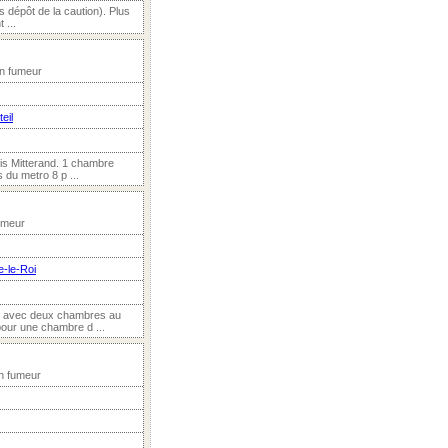
s dépôt de la caution). Plus
 ...
on fumeur
eil
ois Mitterand. 1 chambre
 du metro 8 p ...
umeur
e-le-Roi
², avec deux chambres au
pour une chambre d ...
on fumeur