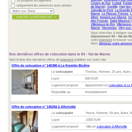
Je propose un logement
Choisy-le-Roi
,
Créteil
,
Fonte
uniquement les annonces avec photos
de Marne)
,
Gentilly
,
Haÿ-les
Joinville-le-Pont
,
Le Kremlin-
Marne
,
Le Plessis-Trévise
,
L
Alfort
,
Nogent-sur-Marne
,
Or
des-Fossés
,
Saint-Maurice (
Villeneuve-le-Roi
,
Villeneuve
Marne
,
Vincennes
,
Vitry-sur
Vous cherchez à intégrer u
département 94 - Val-de-M
votre
logement
et trouver vo
Alors
déposez votre annonc
Nos dernières offres de colocation dans le 94 - Val-de-Marne
Voici la liste des dernières offres de
logement
publiées sur notre site.
Offre de colocation n° 146386 à Le Kremlin-Bicêtre
Le
colocataire
Thomas, Homme, 25 ans, Autre,
Loyer
800 EUR
Logement proposé
Appartement en
colocation à Le 
Disponible au
immédiatement
...
Offre de colocation n° 146256 à Alfortville
Le
colocataire
Herve, Homme, 59 ans, Autre, 
Loyer
1000 EUR
Logement proposé
Villa en
colocation à Alfortville