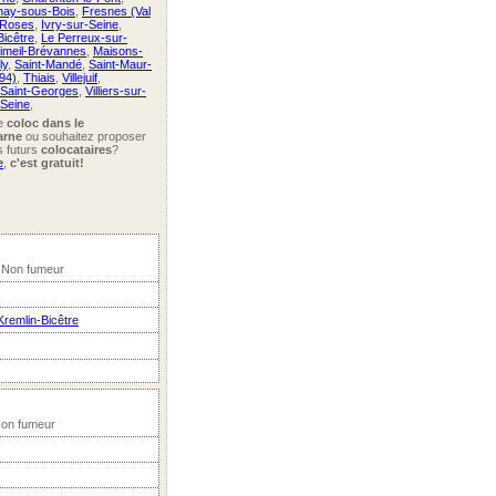
nay-sous-Bois
,
Fresnes (Val
-Roses
,
Ivry-sur-Seine
,
Bicêtre
,
Le Perreux-sur-
imeil-Brévannes
,
Maisons-
ly
,
Saint-Mandé
,
Saint-Maur-
94)
,
Thiais
,
Villejuif
,
-Saint-Georges
,
Villiers-sur-
-Seine
,
ne
coloc dans le
arne
ou souhaitez proposer
s futurs
colocataires
?
e
,
c'est gratuit!
 Non fumeur
Kremlin-Bicêtre
Non fumeur