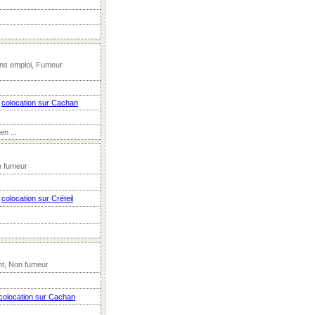
ns emploi, Fumeur
n
colocation sur Cachan
n ...
n fumeur
n
colocation sur Créteil
nt, Non fumeur
colocation sur Cachan