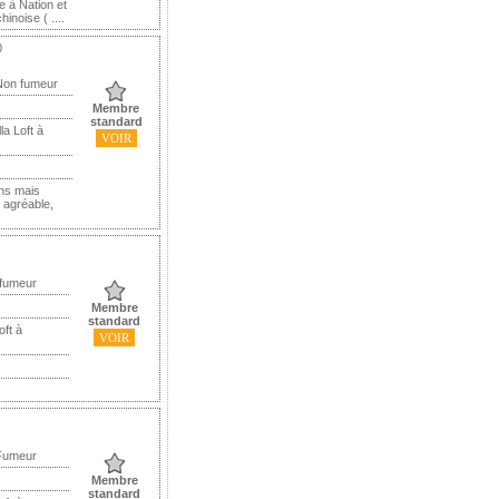
 à Nation et
inoise ( ....
0
 Non fumeur
Membre
standard
a Loft à
VOIR
ens mais
 agréable,
 fumeur
Membre
standard
oft à
VOIR
 Fumeur
Membre
standard