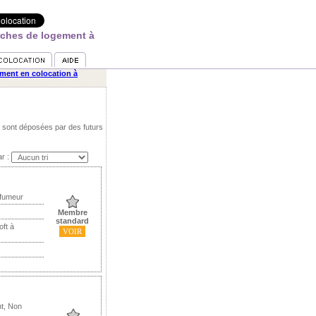
rches de logement à
ment en colocation à
 sont déposées par des futurs
ar :
 fumeur
Membre
standard
oft à
VOIR
t, Non