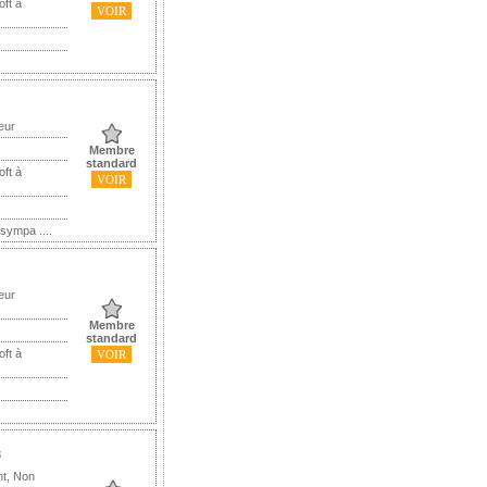
oft à
VOIR
eur
Membre
standard
oft à
VOIR
 sympa ....
eur
Membre
standard
oft à
VOIR
3
nt, Non