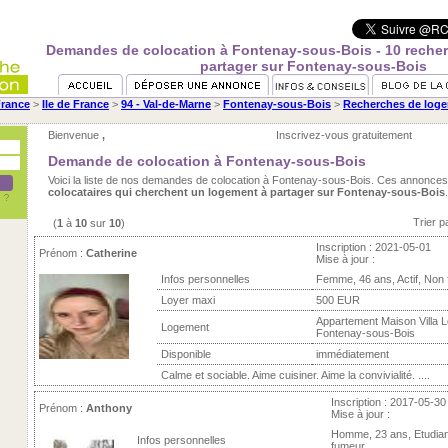
Demandes de colocation à Fontenay-sous-Bois - 10 reche
partager sur Fontenay-sous-Bois
rance
>
Ile de France
>
94 - Val-de-Marne
>
Fontenay-sous-Bois
>
Recherches de loge
Bienvenue
,
Inscrivez-vous gratuitement
Demande de colocation à Fontenay-sous-Bois
Voici la liste de nos demandes de colocation à Fontenay-sous-Bois. Ces annonces
colocataires qui cherchent un logement à partager sur Fontenay-sous-Bois
.
Trier p
(
1
à
10
sur
10
)
Inscription : 2021-05-01
Prénom :
Catherine
Mise à jour :
Infos personnelles
Femme, 46 ans, Actif, Non
Loyer maxi
500 EUR
Appartement Maison Villa L
Logement
Fontenay-sous-Bois
Disponible
immédiatement
Calme et sociable. Aime cuisiner. Aime la convivialité. ....
Inscription : 2017-05-30
Prénom :
Anthony
Mise à jour :
Homme, 23 ans, Etudian
Infos personnelles
fumeur