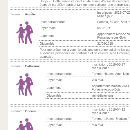
Bonjour ! Cette année étudiant en 4e année d'école de commerce
étant en parallèle représentant commercial pour une entreprise ch
Inscription : 2022-07-2
Prénom :
Aurélie
Mise à jour :
Infos personnelles
Femme, 39 ans, Actif,
Loyer maxi
640 EUR
Appartement Maison Vill
Logement
Fontenay-sous-Bois
Disponible
31/08/2018
Pour me présenter à vous, je suis une personne qui aime les g
surtout les personnes de confiance et de valeurs. Non fumeuse,
adaptab ....
Inscription : 2019-06-27
Prénom :
Catherine
Mise à jour :
Infos personnelles
Femme, 46 ans, Actif, Non
Loyer maxi
700 EUR
Appartement Maison Villa L
Logement
Fontenay-sous-Bois
Disponible
immédiatement
....
Inscription : 2019-04-12
Prénom :
Oceane
Mise à jour :
Infos personnelles
Femme, 19 ans, Etudiant,
Loyer maxi
500 EUR