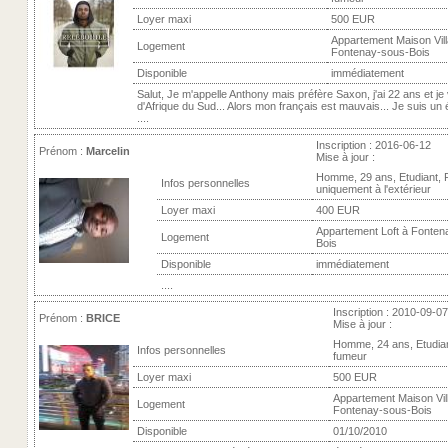
Loyer maxi
500 EUR
Appartement Maison Vill
Logement
Fontenay-sous-Bois
Disponible
immédiatement
Salut, Je m'appelle Anthony mais préfère Saxon, j'ai 22 ans et je
d'Afrique du Sud... Alors mon français est mauvais... Je suis un 
....
Inscription : 2016-06-12
Prénom :
Marcelin
Mise à jour :
Homme, 29 ans, Etudiant,
Infos personnelles
uniquement à l'extérieur
Loyer maxi
400 EUR
Appartement Loft à Fonten
Logement
Bois
Disponible
immédiatement
....
Inscription : 2010-09-07
Prénom :
BRICE
Mise à jour :
Homme, 24 ans, Etudia
Infos personnelles
fumeur
Loyer maxi
500 EUR
Appartement Maison Vill
Logement
Fontenay-sous-Bois
Disponible
01/10/2010