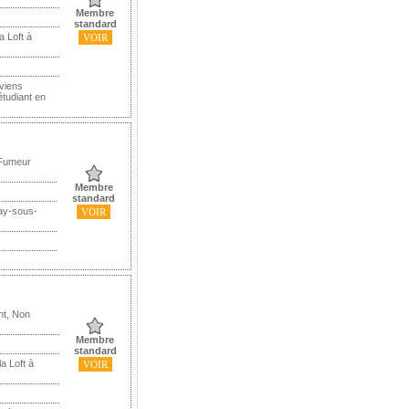
Membre
standard
a Loft à
VOIR
 viens
étudiant en
 Fumeur
Membre
standard
ay-sous-
VOIR
nt, Non
Membre
standard
a Loft à
VOIR