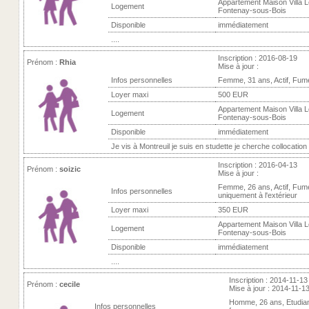
Appartement Maison Villa L
Logement
Fontenay-sous-Bois
Disponible
immédiatement
....
Inscription : 2016-08-19
Prénom :
Rhia
Mise à jour :
Infos personnelles
Femme, 31 ans, Actif, Fum
Loyer maxi
500 EUR
Appartement Maison Villa L
Logement
Fontenay-sous-Bois
Disponible
immédiatement
Je vis à Montreuil je suis en studette je cherche collocation
Inscription : 2016-04-13
Prénom :
soizic
Mise à jour :
Femme, 26 ans, Actif, Fum
Infos personnelles
uniquement à l'extérieur
Loyer maxi
350 EUR
Appartement Maison Villa L
Logement
Fontenay-sous-Bois
Disponible
immédiatement
....
Inscription : 2014-11-13
Prénom :
cecile
Mise à jour : 2014-11-1
Homme, 26 ans, Etudia
Infos personnelles