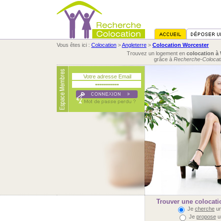
Vous êtes ici :
Colocation
>
Angleterre
>
Colocation Worcester
Trouvez un logement en
colocation à
grâce à
Recherche-Colocat
Trouver une colocati
Je
cherche
un
Je
propose
u