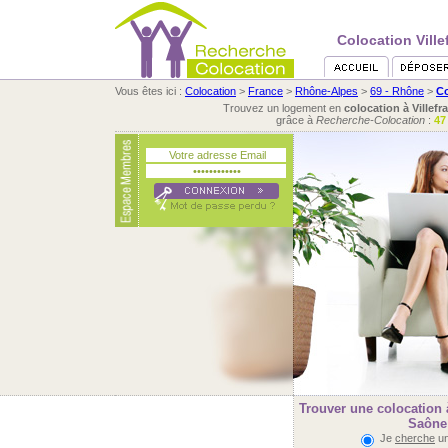
Colocation Ville
Vous êtes ici :
Colocation
>
France
>
Rhône-Alpes
>
69 - Rhône
>
Co
Trouvez un logement en
colocation à Villef
grâce à
Recherche-Colocation
:
47
Trouver une colocation à
Saône
Je
cherche
un