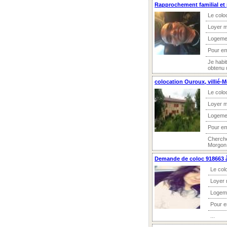
Rapprochement familial et 
Le colo
Loyer m
Logeme
Pour e
Je habi
obtenu u
colocation Ouroux, villié-
Le colo
Loyer m
Logeme
Pour e
Cherche
Morgon, 
Demande de coloc 918663 à
Le col
Loyer 
Logem
Pour 
...