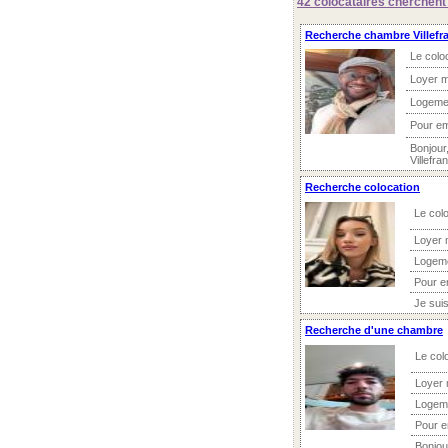
42 colocataires
cherchent 
Recherche chambre Villefr
Le colo
Loyer m
Logeme
Pour e
Bonjour
Villefra
Recherche colocation
Le colo
Loyer 
Logeme
Pour e
Je sui
Recherche d'une chambre
Le col
Loyer 
Logem
Pour 
Bonjour