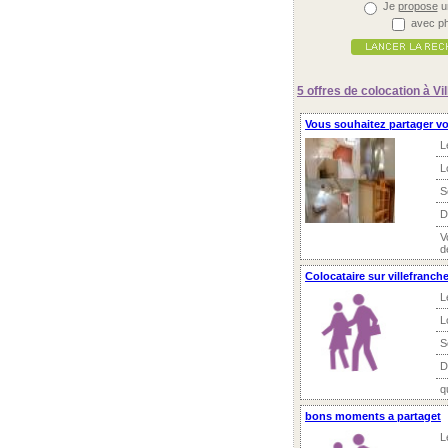
Je
propose
u
avec ph
5 offres
de colocation à Vi
Vous souhaitez partager vot
L
L
S
D
V
d
Colocataire sur villefranch
L
L
S
D
q
bons moments a partaget
L