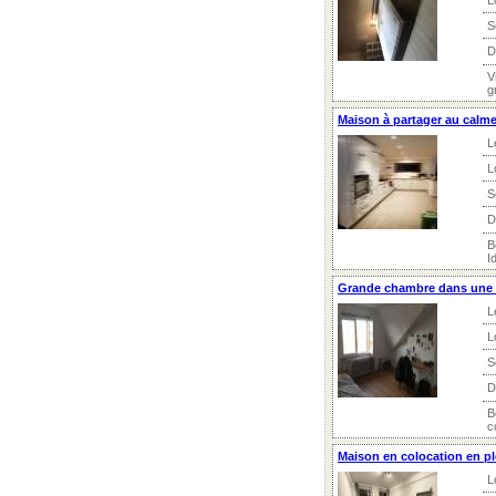
L
S
D
V
g
Maison à partager au calm
L
L
S
D
B
I
Grande chambre dans une 
L
L
S
D
B
c
Maison en colocation en pl
L