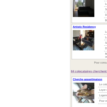
L
S
D
B
Artistic Residency
L
L
S
D
M
u
Pour consul
84 colocataires
cherchent 
Cherche appart/maison
Le col
Loyer 
Logem
Pour 
...