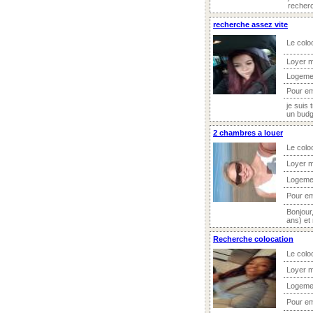
recherc
recherche assez vite
Le colo
Loyer m
Logeme
Pour e
je suis 
un budg
2 chambres a louer
Le colo
Loyer m
Logeme
Pour e
Bonjour
ans) et
Recherche colocation
Le colo
Loyer m
Logeme
Pour e