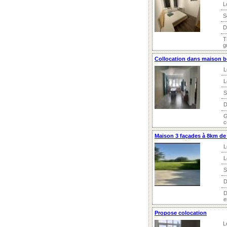
L
S
D
T
g
Collocation dans maison 
L
L
S
D
G
c
Maison 3 façades à 8km de
L
L
S
D
D
e
Propose colocation
L