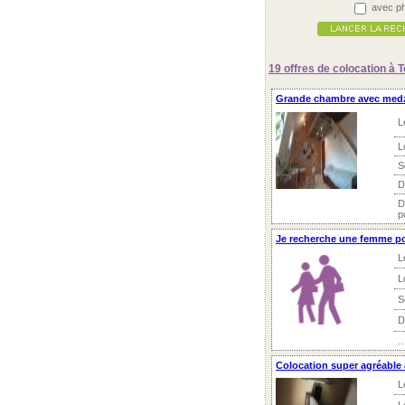
avec ph
19 offres
de colocation à T
Grande chambre avec med
L
L
S
D
D
p
Je recherche une femme p
L
L
S
D
…
Colocation super agréable à
L