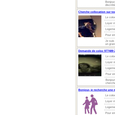
Bonjour
discrète
Cherche collocation sur tou
Le colo
Loyer m
Logeme
Pour e
Je suis
un gran
Demande de coloc 977489 à
Le colo
Loyer 
Logeme
Pour e
Bonjour
cherche
Bonjour, je recherche une m
Le colo
Loyer m
Logeme
Pour e