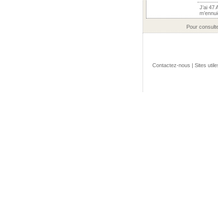
J’ai 47 
m’ennuie
Pour consult
Contactez-nous
|
Sites utile