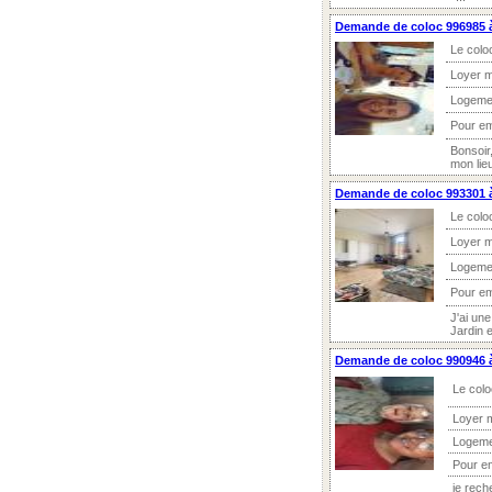
Demande de coloc 996985 à
Le colo
Loyer m
Logeme
Pour e
Bonsoir
mon lieu
Demande de coloc 993301 
Le colo
Loyer m
Logeme
Pour e
J'ai un
Jardin 
Demande de coloc 990946 à
Le colo
Loyer 
Logeme
Pour e
je rech