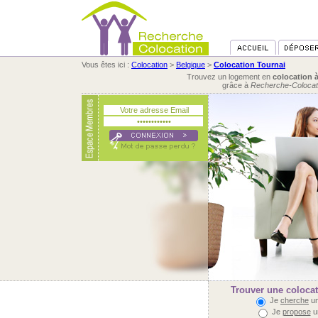
Vous êtes ici :
Colocation
>
Belgique
>
Colocation Tournai
Trouvez un logement en
colocation 
grâce à
Recherche-Colocat
Trouver une colocat
Je
cherche
un
Je
propose
u