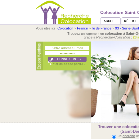
Colocation Saint-O
Vous êtes ici :
Colocation
>
France
>
Ile de France
>
93 - Seine-Sain
Trouvez un logement en
colocation à Saint-O
grâce à
Recherche-Colocation
:
23 
Trouver une colocati
(Saint-Den
Je
cherche
un