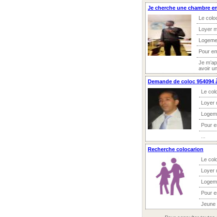
Je cherche une chambre en
Le colo
Loyer m
Logeme
Pour e
Je m’ap
avoir un
Demande de coloc 954094 à
Le col
Loyer 
Logem
Pour 
...
Recherche colocarion
Le col
Loyer 
Logem
Pour 
Jeune e