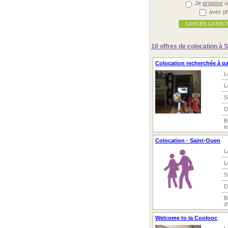
Je
propose
u
avec ph
10 offres
de colocation à S
Colocation recherchée à part
L
L
S
D
B
e
Colocation - Saint-Ouen
L
L
S
D
B
d
Welcome to la Coolooc