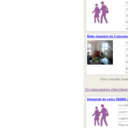
L
L
S
D
A
Belle chambre ds Colocatio
L
L
S
D
B
à
Pour consulter tout
13 colocataires
cherchent 
Demande de coloc 992865 à
Le col
Loyer 
Logem
Pour 