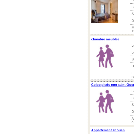
L
L
S
D
M
1
chambre meublée
L
L
S
D
F
r
Coloc pieds rerc saint Ouen
L
L
S
D
A
a
Appartement st ouen