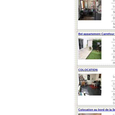
L
L
S
D
S
n
Bel appartement Carrefour 
L
L
S
D
H
COLOCATION
L
L
S
D
H
(
Colocation au bord de la S