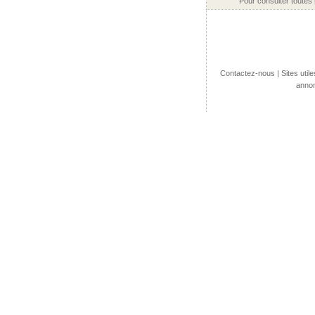
Pour consulter toutes
Contactez-nous
|
Sites utile
annon