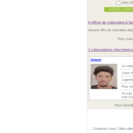
avec ph
0 offres
de colocation à Sa
Aucune offre de colocation disp
Pour consu
1 colocataires
cherchent u
Urgent
Le colo
Loyer m
Logeme
Pour e
Je suis 
suis à 
Pour consult
Contactez-nous
|
Sites utile