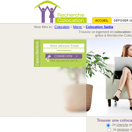
Vous êtes ici :
Colocation
>
Maroc
>
Colocation Saïdia
Trouvez un logement en
colocation 
grâce à
Recherche-Coloc
Trouver une colocat
Je
cherche
un
Je
propose
u