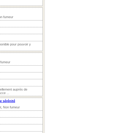
on fumeur
ponible pour pouvoir y
.
 fumeur
tuellement auprès de
cce ...
e sérénité
nt, Non fumeur