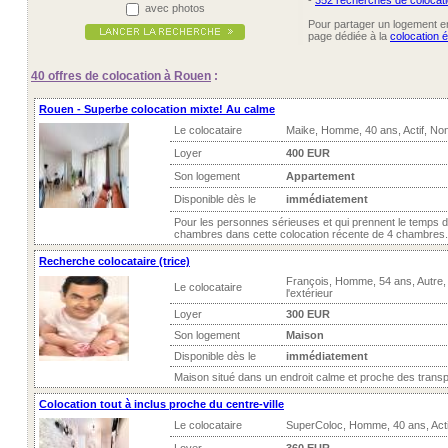
-
352 recherches de colocat
avec photos
Pour partager un logement ent
page dédiée à la
colocation 
40 offres
de colocation à Rouen
:
Rouen - Superbe colocation mixte! Au calme
Le colocataire
Maike, Homme, 40 ans, Actif, No
Loyer
400 EUR
Son logement
Appartement
Disponible dès le
immédiatement
Pour les personnes sérieuses et qui prennent le temps de 
chambres dans cette colocation récente de 4 chambres.
Recherche colocataire (trice)
François, Homme, 54 ans, Autre
Le colocataire
l'extérieur
Loyer
300 EUR
Son logement
Maison
Disponible dès le
immédiatement
Maison situé dans un endroit calme et proche des trans
Colocation tout à inclus proche du centre-ville
Le colocataire
SuperColoc, Homme, 40 ans, Acti