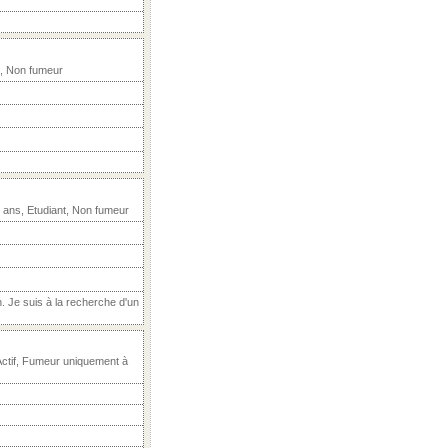
, Non fumeur
6 ans, Etudiant, Non fumeur
. Je suis à la recherche d'un
ctif, Fumeur uniquement à