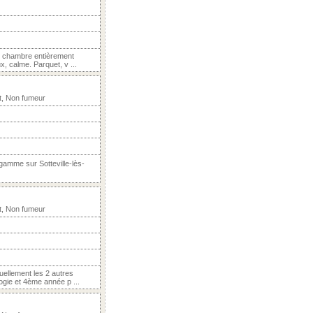
e chambre entièrement
x, calme. Parquet, v ...
t, Non fumeur
 gamme sur Sotteville-lès-
t, Non fumeur
ellement les 2 autres
gie et 4ème année p ...