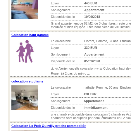
Loyer
440 EUR
Son logement
Appartement
Disponible dès le
10/09/2018
Grand appartement de 82 M2, de 3 chambres, reste un
meublée et bien équipée. Très belle pièce de vie, lumineu
Colocation haut gamme
Le colocataire
Florent, Homme, 37 ans, Etudian
Loyer
330 EUR
Son logement
Appartement
Disponible dès le
05/09/2020
⚠️ 📣 Alerte nouvelle colocation 📣 ⚠️ Colocation haut de
Rouen (à 2 pas du métro ...
colocation etudiante
Le colocataire
nathalie, Femme, 50 ans, Etudian
Loyer
430 EUR
Son logement
Appartement
Disponible dès le
immédiatement
une chambre disponible dans colocation 3 chambres Actu
chambres sont occupées par deux étudiantes en L2 biolo
Colocation Le Petit Quevilly proche commodités