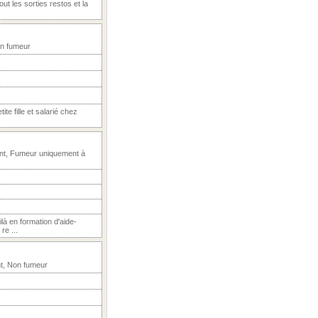
t les sorties restos et la
.
on fumeur
te fille et salarié chez
nt, Fumeur uniquement à
là en formation d'aide-
re ...
nt, Non fumeur