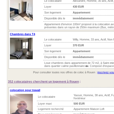
Le colocataire
Alexandre, Homme, 30 ans, Actif
Loyer
430 EUR
Son logement
Appartement
Disponible dès le
immédiatement
Appartement d'environ 100m² proposé à la colocation a
présentes dans un rayon de 250m maximum (Bus, métro, C
Chambres dans T4
Le colocataire
Willy, Homme, 33 ans, Actif, Non
Loyer
370 EUR
Son logement
Appartement
Disponible dès le
immédiatement
Loue chambres dans appartement de 72 m2, à Saint eti
dans quartier calme pavillonnaire 🏡. Composé d'espac
Pour consulter toutes nos offres de coloc à Rouen :
inscrivez-vou
352 colocataires
cherchent un logement à Rouen
:
colocation pour travail
Yasser, Homme, 38 ans, Actif, 
Le colocataire
l'extérieur
Loyer maxi
500 EUR
Logement recherché
Appartement Maison Loft