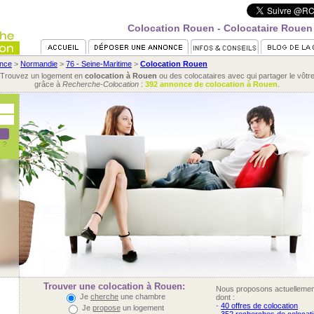
Colocation Rouen - Colocataire Rouen
nce
>
Normandie
>
76 - Seine-Maritime
>
Colocation Rouen
Trouvez un logement en
colocation à Rouen
ou des colocataires avec qui partager le vôtr
grâce à
Recherche-Colocation
:
392 annonce de colocation à Rouen
.
Trouver une colocation à Rouen:
Nous proposons actuelleme
Je
cherche
une chambre
dont :
-
40 offres de colocation
Je
propose
un logement