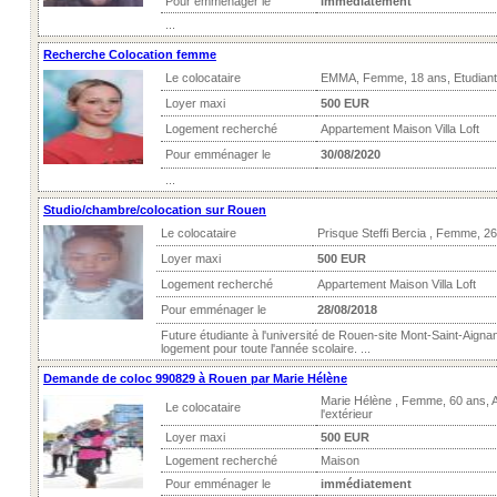
Pour emménager le
immédiatement
...
Recherche Colocation femme
Le colocataire
EMMA, Femme, 18 ans, Etudiant
Loyer maxi
500 EUR
Logement recherché
Appartement Maison Villa Loft
Pour emménager le
30/08/2020
...
Studio/chambre/colocation sur Rouen
Le colocataire
Prisque Steffi Bercia , Femme, 2
Loyer maxi
500 EUR
Logement recherché
Appartement Maison Villa Loft
Pour emménager le
28/08/2018
Future étudiante à l'université de Rouen-site Mont-Saint-Aignan
logement pour toute l'année scolaire. ...
Demande de coloc 990829 à Rouen par Marie Hélène
Marie Hélène , Femme, 60 ans, A
Le colocataire
l'extérieur
Loyer maxi
500 EUR
Logement recherché
Maison
Pour emménager le
immédiatement