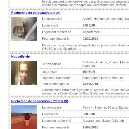
Je suis une personne ambivertie, casanière mais qui aime surtou
lecture à la maison. Je m’adapte aux caractères des différen ..
Recherche de colocataire urgent
Le colocataire
André , Homme, 34 ans, Actif, N
Loyer maxi
300 EUR
Logement recherché
Appartement
Pour emménager le
01/12/2020
Bonjour je me présente je m’appelle André je suis père d’une peti
iPELEC je suis électricien ...
Nouvelle vie.
Nicholas, Homme, 46 ans, Etudia
Le colocataire
l'extérieur
Loyer maxi
400 EUR
Logement recherché
Appartement Maison Villa Loft
Pour emménager le
13/10/2018
Anciennement libraire et régisseur au Melville de Rouen, me voi
soignant à la Croix-Rouge de Bois Guillaume. Reconversion. je 
Recherche de collocation ( Patrick 😊)
Le colocataire
Patrick , Homme, 20 ans, Etudia
Loyer maxi
500 EUR
Logement recherché
Appartement Maison Villa Loft
Pour emménager le
15/09/2018