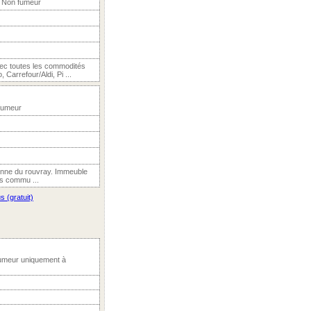
, Non fumeur
vec toutes les commodités
arrefour/Aldi, Pi ...
 fumeur
enne du rouvray. Immeuble
es commu ...
s (gratuit)
Fumeur uniquement à