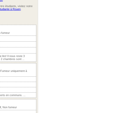
ion
re étudiants, visitez notre
étudiante à Rouen
.
n fumeur
lire! Il nous reste 3
 2 chambres sont ...
, Fumeur uniquement à
ports en communs. ...
f, Non fumeur