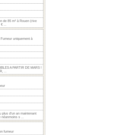
on de 85 m² à Rouen (rive
€ ...
, Fumeur uniquement à
BLES A PARTIR DE MARS !
 ...
meur
u plus d'un an maintenant
e néanmoins s ...
Non fumeur