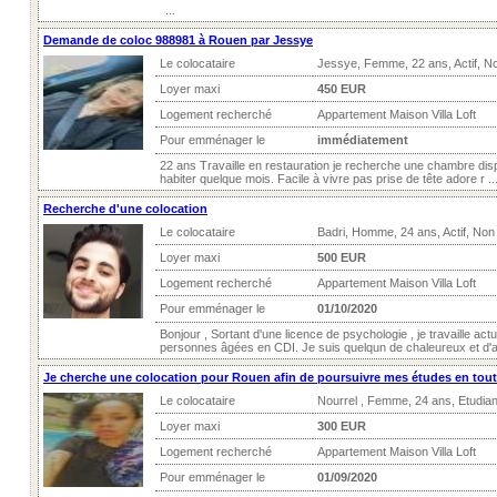
...
Demande de coloc 988981 à Rouen par Jessye
Le colocataire
Jessye, Femme, 22 ans, Actif, N
Loyer maxi
450 EUR
Logement recherché
Appartement Maison Villa Loft
Pour emménager le
immédiatement
22 ans Travaille en restauration je recherche une chambre dis
habiter quelque mois. Facile à vivre pas prise de tête adore r ..
Recherche d'une colocation
Le colocataire
Badri, Homme, 24 ans, Actif, Non
Loyer maxi
500 EUR
Logement recherché
Appartement Maison Villa Loft
Pour emménager le
01/10/2020
Bonjour , Sortant d'une licence de psychologie , je travaille ac
personnes âgées en CDI. Je suis quelqun de chaleureux et d'a
Je cherche une colocation pour Rouen afin de poursuivre mes études en tout
Le colocataire
Nourrel , Femme, 24 ans, Etudia
Loyer maxi
300 EUR
Logement recherché
Appartement Maison Villa Loft
Pour emménager le
01/09/2020