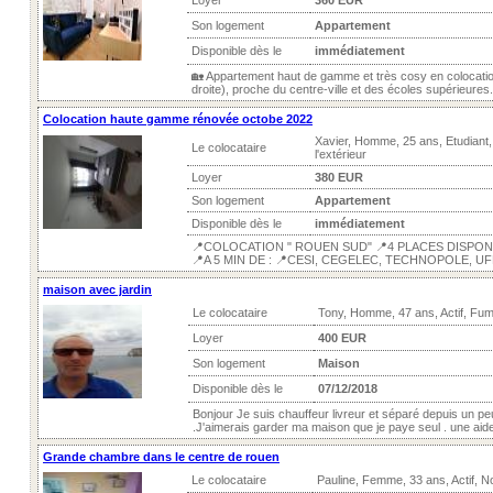
Loyer
360 EUR
Son logement
Appartement
Disponible dès le
immédiatement
🏡 Appartement haut de gamme et très cosy en colocati
droite), proche du centre-ville et des écoles supérieures. 
Colocation haute gamme rénovée octobe 2022
Xavier, Homme, 25 ans, Etudiant
Le colocataire
l'extérieur
Loyer
380 EUR
Son logement
Appartement
Disponible dès le
immédiatement
📍COLOCATION " ROUEN SUD" 📍4 PLACES DISPONI
📍A 5 MIN DE : 📍CESI, CEGELEC, TECHNOPOLE, UFR,
maison avec jardin
Le colocataire
Tony, Homme, 47 ans, Actif, Fu
Loyer
400 EUR
Son logement
Maison
Disponible dès le
07/12/2018
Bonjour Je suis chauffeur livreur et séparé depuis un pe
.J'aimerais garder ma maison que je paye seul . une aid
Grande chambre dans le centre de rouen
Le colocataire
Pauline, Femme, 33 ans, Actif, 