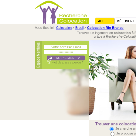
Vous êtes ici :
Colocation
>
Bresil
>
Colocation Rio Branco
Trouvez un logement en
colocation à 
grâce à
Recherche-Colocati
Trouver une colocati
Je
cherche
un
Je
propose
u