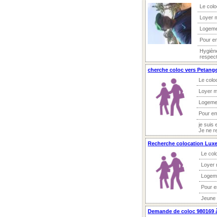
Le colo
Loyer 
Logeme
Pour e
Hygiène
respect
cherche coloc vers Petange 
Le colo
Loyer m
Logeme
Pour e
je suis
Je ne re
Recherche colocation Luxe
Le col
Loyer 
Logem
Pour 
Jeune 
Demande de coloc 980169 