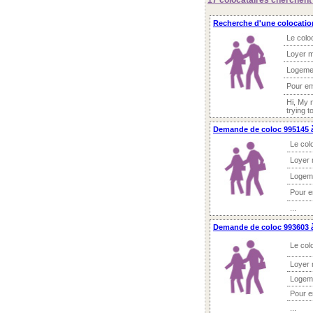
17 colocataires
cherchent 
Recherche d'une colocati
Le colo
Loyer m
Logeme
Pour e
Hi, My 
trying t
Demande de coloc 995145 à
Le col
Loyer 
Logem
Pour 
...
Demande de coloc 993603 
Le col
Loyer 
Logem
Pour 
...