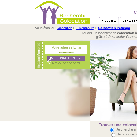
C
Vous êtes ici :
Colocation
>
Luxembourg
>
Colocation Petange
Trouvez un logement en
colocation 
grâce à
Recherche-Colocat
Trouver une colocat
Je
cherche
un
Je
propose
u