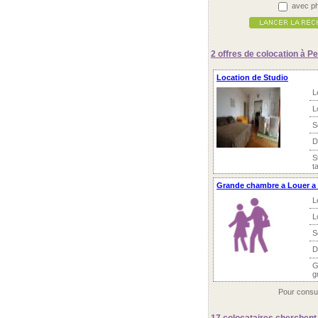
avec ph
2 offres
de colocation à P
Location de Studio
L
L
S
D
S
t
Grande chambre a Louer a
L
L
S
D
G
g
Pour consul