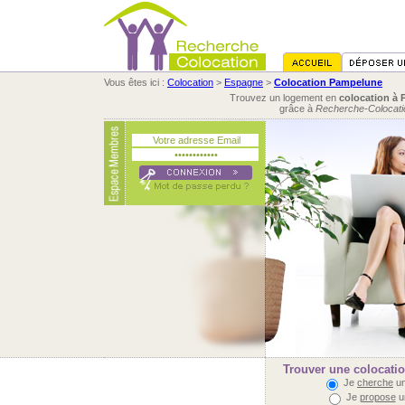
Vous êtes ici :
Colocation
>
Espagne
>
Colocation Pampelune
Trouvez un logement en
colocation à
grâce à
Recherche-Colocati
Trouver une colocati
Je
cherche
un
Je
propose
u