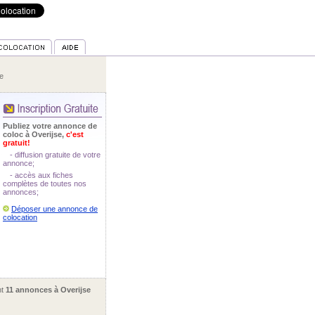
e
Publiez votre annonce de
coloc à Overijse,
c'est
gratuit!
- diffusion gratuite de votre
annonce;
- accès aux fiches
complètes de toutes nos
annonces;
Déposer une annonce de
colocation
nt
11 annonces à Overijse