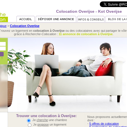
Colocation Overijse - Kot Overijse
gique
>
Colocation Overijse
Trouvez un logement en
colocation à Overijse
ou des colocataires avec qui partager le vôtr
grâce à
Recherche-Colocation
:
11 annonce de colocation à Overijse
.
Trouver une colocation à Overijse:
Nous proposons actuelleme
Je
cherche
une chambre
dont :
-
5 offres de colocation
Je
propose
un logement