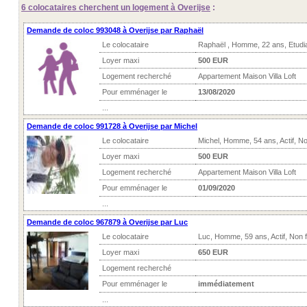
6 colocataires
cherchent un logement à Overijse
:
Demande de coloc 993048 à Overijse par Raphaël
Le colocataire
Raphaël , Homme, 22 ans, Etudi
Loyer maxi
500 EUR
Logement recherché
Appartement Maison Villa Loft
Pour emménager le
13/08/2020
...
Demande de coloc 991728 à Overijse par Michel
Le colocataire
Michel, Homme, 54 ans, Actif, N
Loyer maxi
500 EUR
Logement recherché
Appartement Maison Villa Loft
Pour emménager le
01/09/2020
...
Demande de coloc 967879 à Overijse par Luc
Le colocataire
Luc, Homme, 59 ans, Actif, Non
Loyer maxi
650 EUR
Logement recherché
Pour emménager le
immédiatement
...