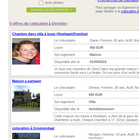
-
6 recherches de colocation
avec photos
Pour partager un logement ent
page dédiée à la
colocation é
5 offres
de colocation à Overijse
:
Chambre dans villa à louer (Hoeilaart/Overijse)
Le colocataire
Diane, Femme, 45 ans, Actif, No
Loyer
450 EUR
Son logement
Maison
Disponible dès le
01/09/2019
Je loue une chambre de 16m2 dans ma grande maison à Ho
connexion facile vers La Hulpe. On est près d'un arrêt d
Maison a partager
Le colocataire
Denise, Femme, 30 ans, Actif, N
Loyer
600 EUR
Son logement
Villa
Disponible dès le
immédiatement
Cette maison est situee a Hoeilaart, a 2km de la gare de
chambres a louer, chaque chambre a +/- 15m2, parquet. L
colocation à Groenendaal
Morgan, Homme, 23 ans, Actif, 
Le colocataire
l'extérieur