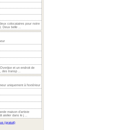
deux colocataires pour notre
 Deux belle ...
meur
verijse et un endroit de
 des transp ...
eur uniquement à l'extérieur
nde maison d’artiste
atelier dans le j ...
us (gratuit)