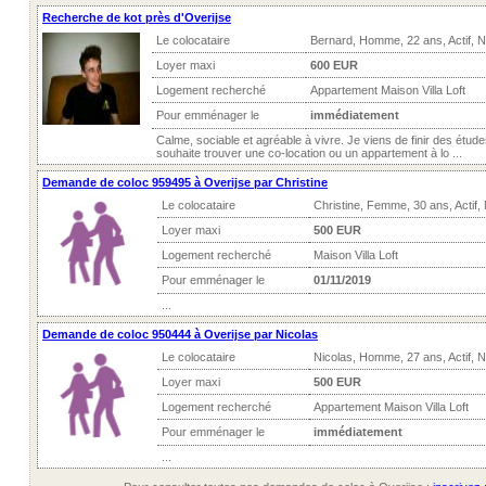
Recherche de kot près d'Overijse
Le colocataire
Bernard, Homme, 22 ans, Actif, 
Loyer maxi
600 EUR
Logement recherché
Appartement Maison Villa Loft
Pour emménager le
immédiatement
Calme, sociable et agréable à vivre. Je viens de finir des étude
souhaite trouver une co-location ou un appartement à lo ...
Demande de coloc 959495 à Overijse par Christine
Le colocataire
Christine, Femme, 30 ans, Actif
Loyer maxi
500 EUR
Logement recherché
Maison Villa Loft
Pour emménager le
01/11/2019
...
Demande de coloc 950444 à Overijse par Nicolas
Le colocataire
Nicolas, Homme, 27 ans, Actif, 
Loyer maxi
500 EUR
Logement recherché
Appartement Maison Villa Loft
Pour emménager le
immédiatement
...