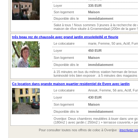
Loyer
335 EUR
Son logement
Maison
Disponible dès le
immédiatement
Salut à tous ! Nous sommes 3 jeunes à la recherche de 
maison de rêve située à Groenendaal (200m de la gare !).
trés beau rez de chaussée avec grand jardin ensoleileillé et fleurie
Le colocataire
marie, Femme, 50 ans, Actif, Fu
Loyer
450 EUR
Son logement
Maison
Disponible dès le
immédiatement
à 15 minutes en bus du métros station herman de broux O
luminosité très bien exposer . à 5 minutes des magasins ,
Co location dans grande maison quartier residentiel de Evere avec jardin
Le colocataire
Anouk, Femme, 56 ans, Actif, Fum
Loyer
430 EUR
Son logement
Maison
Disponible dès le
immédiatement
Overijse: Deux chambres meublées à louer dans une gra
(180m2 ) avec jardin ( 250m2 ) + terrasse couverte,+ petit 
Pour consulter toutes nos offres de coloc à Overijse :
inscrivez-vo