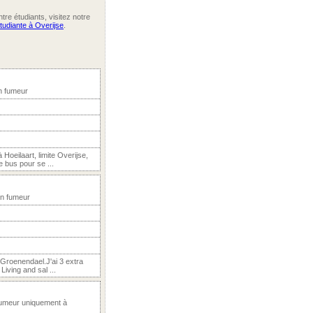
re étudiants, visitez notre
tudiante à Overijse
.
n fumeur
eilaart, limite Overijse,
e bus pour se ...
on fumeur
 Groenendael.J'ai 3 extra
iving and sal ...
Fumeur uniquement à