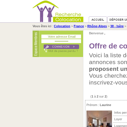
Vous êtes ici
:
Colocation
>
France
>
Rhône-Alpes
>
38 - Isère
>
Bienvenue
,
Offre de co
Voici la liste
annonces son
proposent un
Vous cherch
inscrivez-vou
(
1
à
2
sur
2
)
Prénom :
Laurine
Infos per
Loyer
Logemen