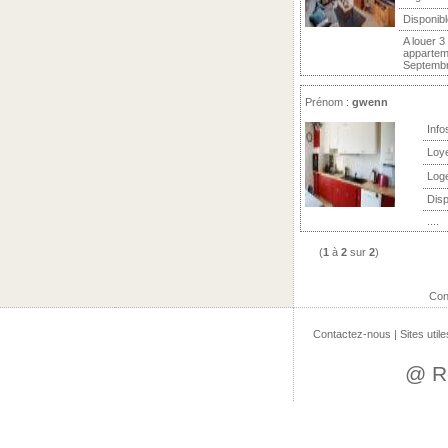
Disponibl
A louer 
apparteme
Septembre
Prénom :
gwenn
Info
Loy
Log
Disp
....
(
1
à
2
sur
2
)
Con
Contactez-nous
|
Sites utile
@ R