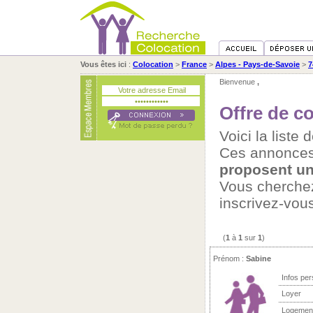
Vous êtes ici
:
Colocation
>
France
>
Alpes - Pays-de-Savoie
>
7
Bienvenue
,
Offre de c
Voici la liste
Ces annonces
proposent un
Vous cherch
inscrivez-vou
(
1
à
1
sur
1
)
Prénom :
Sabine
Infos per
Loyer
Logemen