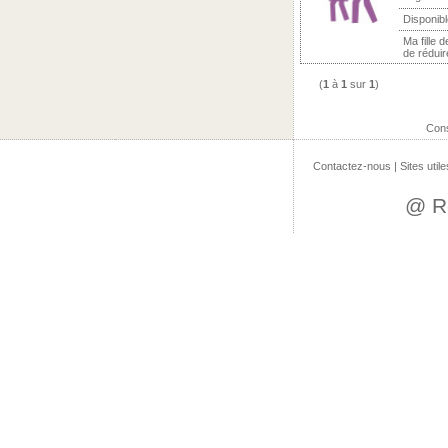
Disponibl
Ma fille 
de réduir
(
1
à
1
sur
1
)
Con
Contactez-nous
|
Sites utile
@ R