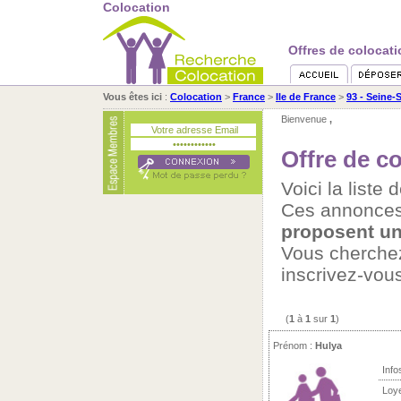
Colocation
Offres de colocati
Vous êtes ici
:
Colocation
>
France
>
Ile de France
>
93 - Seine-
Bienvenue
,
Offre de c
Voici la liste
Ces annonces
proposent un
Vous cherch
inscrivez-vou
(
1
à
1
sur
1
)
Prénom :
Hulya
Info
Loy