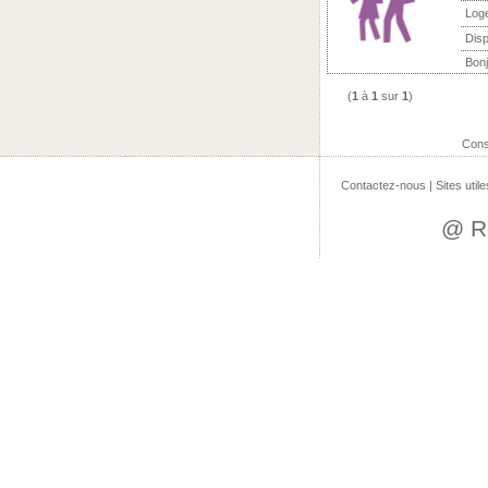
Log
Disp
Bonj
(
1
à
1
sur
1
)
Cons
Contactez-nous
|
Sites utile
@ R