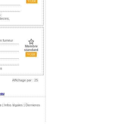
VOIR
:
decins,
on fumeur
Membre
standard
VOIR
us
Affichage par : 25
eau
e
|
Infos légales
|
Dernieres