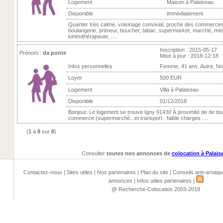
Logement
Maison à Palaiseau
Disponible
immédiatement
Quartier très calme, voisinage convivial, proche des commerces
boulangerie, primeur, boucher, tabac, supermarket, marché, mé
kinésithérapeute, ....
Inscription : 2015-05-17
Prénom :
da ponte
Mise à jour : 2018-12-18
Infos personnelles
Femme, 41 ans, Autre, N
Loyer
500 EUR
Logement
Villa à Palaiseau
Disponible
01/12/2018
Bonjour, Le logement se trouve Igny 91430 À proximité de de to
commerce (supermarché...et transport.. faible charges ....
(
1
à
8
sur
8
)
Consulter
toutes nos annonces de
colocation à Palais
Contactez-nous
|
Sites utiles
|
Nos partenaires
|
Plan du site
|
Conseils anti-arnaqu
annonces
|
Infos utiles partenaires
|
@ Recherche-Colocation 2003-2018