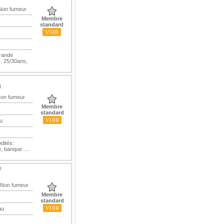
 Non fumeur
Membre
standard
VOIR
rande
 : 25/30ans,
8
Non fumeur
Membre
standard
VOIR
u
dités:
 banque ....
0
 Non fumeur
Membre
standard
VOIR
au