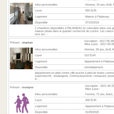
Infos personnelles
Homme, 34 ans, Actif,
Loyer
550 EUR
Logement
Maison à Palaiseau
Disponible
07/10/2018
2 chambres disponibles à PALAISEAU en colocation dans une g
maison située dans le quartier recherché de Lozère. Les colocs
tous act ....
Inscription : 2017-05-08
Prénom :
stephan
Mise à jour : 2017-05-0
Infos personnelles
Homme, 28 ans, Actif, 
Loyer
510 EUR
Logement
Appartement à Palaisea
Disponible
immédiatement
Appartement en plein centre ville proche à pied de toutes commo
supermarché , boulangerie, Cinema,boucherie, restaurant, poste,
A ....
Inscription : 2021-06-2
Prénom :
roselyne
Mise à jour :
Infos personnelles
Femme, 72 ans, Autre,
Loyer
300 EUR
Logement
Appartement à Palaise
Disponible
01/09/2020