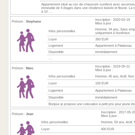
Appartement situé au rez-de-chaussée surélevé avec ascense
immeuble de 4 étages dans une résidence boisée et fleurie. La 
à 10 ....
Inscription : 2020-02-19
Prénom :
Stephane
Mise à jour :
Homme, 34 ans, Sans empl
Infos personnelles
uniquement à l'extérieur
Loyer
350 EUR
Logement
Appartement à Palaiseau
Disponible
immédiatement
....
Inscription : 2019-05-21
Prénom :
Marc
Mise à jour :
Infos personnelles
Homme, 45 ans, Actif, Non
Loyer
100 EUR
Logement
Appartement à Palaiseau
Disponible
immédiatement
Bonjour je propose une colocation à petit prix pour jeune étud
Inscription : 2017-05-2
Prénom :
Jean
Mise à jour :
Infos personnelles
Homme, 59 ans, Actif,
Loyer
400 EUR