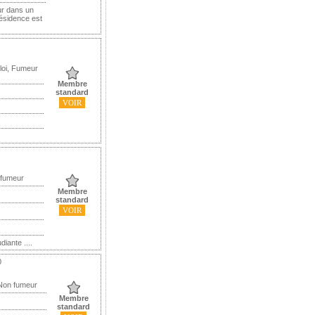
ur dans un
résidence est
oi, Fumeur
Membre
standard
VOIR
 fumeur
Membre
standard
VOIR
iante ....
0
 Non fumeur
Membre
standard