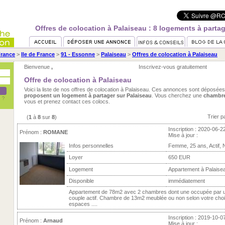
Offres de colocation à Palaiseau : 8 logements à partag
rance
>
Ile de France
>
91 - Essonne
>
Palaiseau
>
Offres de colocation à Palaiseau
Bienvenue
,
Inscrivez-vous gratuitement
Offre de colocation à Palaiseau
Voici la liste de nos offres de colocation à Palaiseau. Ces annonces sont déposée
proposent un logement à partager sur Palaiseau
. Vous cherchez une
chambre
vous et prenez contact ces colocs.
Trier p
(
1
à
8
sur
8
)
Inscription : 2020-06-2
Prénom :
ROMANE
Mise à jour :
Infos personnelles
Femme, 25 ans, Actif,
Loyer
650 EUR
Logement
Appartement à Palaise
Disponible
immédiatement
Appartement de 78m2 avec 2 chambres dont une occupée par u
couple actif. Chambre de 13m2 meublée ou non selon votre cho
espaces ....
Inscription : 2019-10-0
Prénom :
Arnaud
Mise à jour :