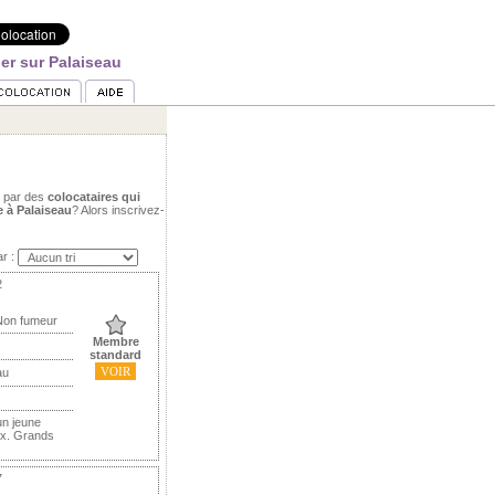
er sur Palaiseau
s par des
colocataires qui
 à Palaiseau
? Alors inscrivez-
ar :
2
 Non fumeur
Membre
standard
VOIR
au
n jeune
ix. Grands
7