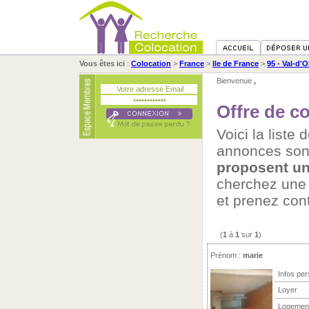
Vous êtes ici
:
Colocation
>
France
>
Ile de France
>
95 - Val-d'O
Bienvenue
,
Offre de c
Voici la liste
annonces son
proposent un
cherchez un
et prenez con
(
1
à
1
sur
1
)
Prénom :
marie
Infos per
Loyer
Logemen