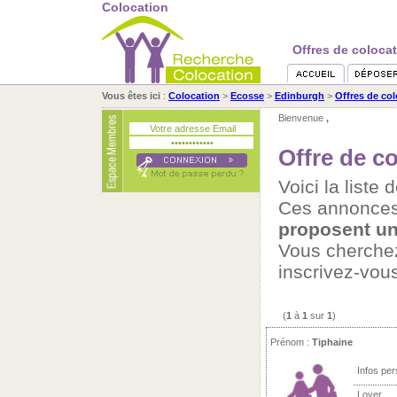
Colocation
Offres de coloca
Vous êtes ici
:
Colocation
>
Ecosse
>
Edinburgh
>
Offres de co
Bienvenue
,
Offre de c
Voici la liste
Ces annonces
proposent un
Vous cherch
inscrivez-vou
(
1
à
1
sur
1
)
Prénom :
Tiphaine
Infos per
Loyer