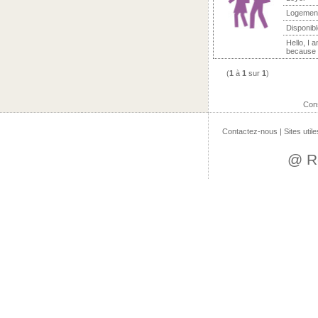
Logemen
Disponibl
Hello, I 
because I
(
1
à
1
sur
1
)
Con
Contactez-nous
|
Sites utile
@ R