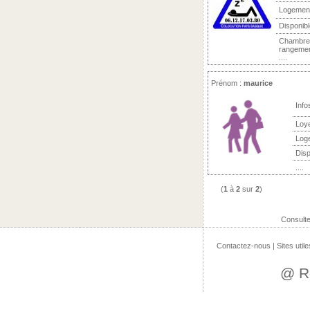
Logemen
Disponibl
Chambre 
rangement
....
Prénom :
maurice
Info
Loy
Log
Disp
....
(
1
à
2
sur
2
)
Consult
Contactez-nous
|
Sites utile
@ R