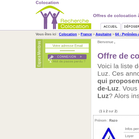
Colocation
Offres de colocation 
Vous êtes ici
:
Colocation
>
France
>
Aquitaine
>
64 - Pyrénées-
Bienvenue
,
Offre de c
Voici la liste
Luz. Ces ann
qui proposen
de-Luz
. Vous
Luz
? Alors in
(
1
à
2
sur
2
)
Prénom :
Razo
Infos per
Loyer