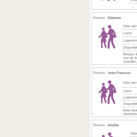
....
Prénom :
Stéphan
Infos per
Loyer
Logemen
Disponibl
Bonjour 
une de 4
chauffés, 
Prénom :
Jean-Francois
Infos per
Loyer
Logemen
Disponibl
beau quat
dautobus 
Prénom :
Amélie
Info