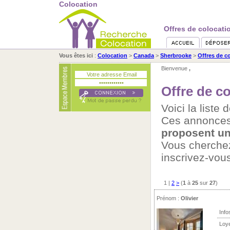
Colocation
Offres de colocati
Vous êtes ici
:
Colocation
>
Canada
>
Sherbrooke
>
Offres de c
Bienvenue
,
Offre de c
Voici la liste
Ces annonces
proposent un
Vous cherch
inscrivez-vou
1
|
2
>
(
1
à
25
sur
27
)
Prénom :
Olivier
Info
Loy