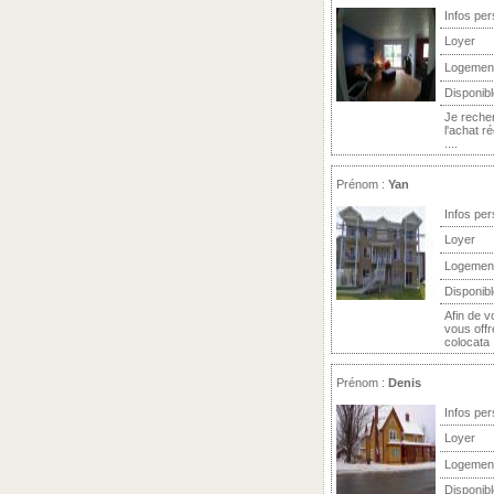
Infos per
Loyer
Logemen
Disponibl
Je recher
l'achat r
....
Prénom :
Yan
Infos per
Loyer
Logemen
Disponibl
Afin de 
vous off
colocata .
Prénom :
Denis
Infos per
Loyer
Logemen
Disponibl