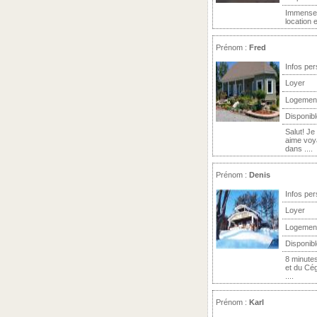
Immense m
location 
Prénom :
Fred
Infos per
Loyer
Logemen
Disponibl
Salut! Je
aime voy
dans ....
Prénom :
Denis
Infos per
Loyer
Logemen
Disponibl
8 minutes
et du Cé
....
Prénom :
Karl