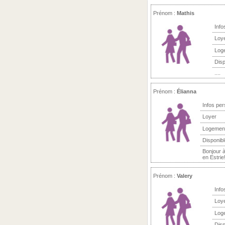
Prénom :
Mathis
Info
Loy
Log
Disp
....
Prénom :
Élianna
Infos per
Loyer
Logemen
Disponibl
Bonjour 
en Estrie
Prénom :
Valery
Info
Loy
Log
Disp