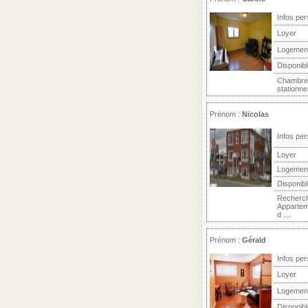
Infos per
Loyer
Logemen
Disponibl
Chambre à
stationne
Prénom :
Nicolas
Infos per
Loyer
Logemen
Disponibl
Recherche
Apparteme
d ....
Prénom :
Gérald
Infos per
Loyer
Logemen
Disponibl