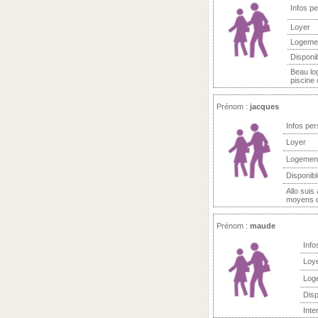
Infos p
Loyer
Logeme
Disponi
Beau lo
piscine c
Prénom :
jacques
Infos per
Loyer
Logemen
Disponibl
Allo suis
moyens d*
Prénom :
maude
Info
Loy
Log
Disp
Inter