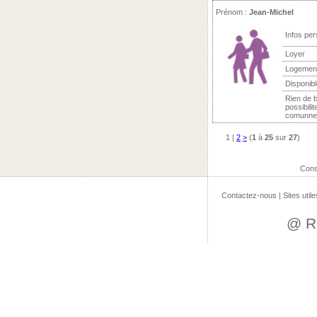
Prénom :
Jean-Michel
Infos per
Loyer
Logemen
Disponibl
Rien de 
possibili
comunne. 
1
|
2
>
(
1
à
25
sur
27
)
Cons
Contactez-nous
|
Sites utile
@ R