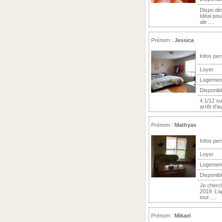
Dispo dès
Idéal pou
ale ....
Prénom :
Jessica
Infos per
Loyer
Logemen
Disponibl
4 1/12 su
arrêt d'a
Prénom :
Mathyas
Infos per
Loyer
Logemen
Disponibl
Je cherc
2019. L’a
tout ....
Prénom :
Mikael