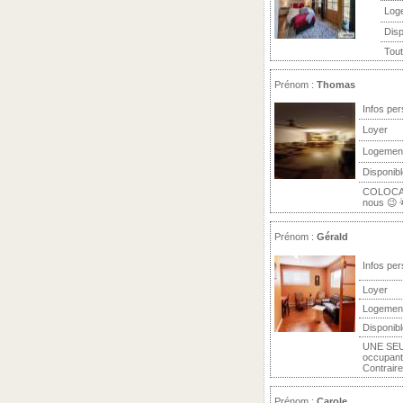
Log
Disp
Tout
Prénom :
Thomas
Infos per
Loyer
Logemen
Disponibl
COLOCATI
nous 😉 
Prénom :
Gérald
Infos per
Loyer
Logemen
Disponibl
UNE SEU
occupant 
Contraire 
Prénom :
Carole