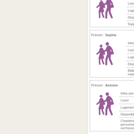
Loy
Log
Disp
Supp
Prénom :
Sophie
Info
Loy
Log
Disp
Bell
mais
Prénom :
Antoine
Infos per
Loyer
Logemen
Disponibl
Chambre 
personne
secheuse.