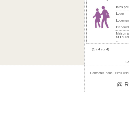
Infos per
Loyer
Logemen
Disponibl
Maison à 
St-Lauren
....
(
1
à
4
sur
4
)
Co
Contactez-nous
|
Sites utile
@ R