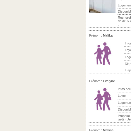
Logemen
Disponibl
Recherch
de deux c
....
Prénom :
Malika
Info
Loy
Log
Disp
L ap
Prénom :
Evelyne
Infos per
Loyer
Logemen
Disponibl
Propose 
jardin. J
Prénom :
Melysa