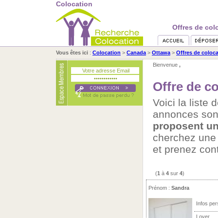
Colocation
Offres de col
Vous êtes ici
:
Colocation
>
Canada
>
Ottawa
>
Offres de coloc
Bienvenue
,
Offre de c
Voici la liste
annonces son
proposent un
cherchez un
et prenez con
(
1
à
4
sur
4
)
Prénom :
Sandra
Infos per
Loyer