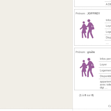
A D
Prénom :
JOFFREY
Info
Loy
Log
Disp
....
Prénom :
gisèle
Infos per
Loyer
Logemen
Disponibl
appartem
avec toil
digi ....
(
1
à
8
sur
8
)
Co