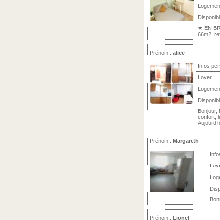
Logemen
Disponibl
★ EN BRE
66m2, ref
Prénom :
alice
Infos per
Loyer
Logemen
Disponibl
Bonjour,
confort, 
Aujourd’hu
Prénom :
Margareth
Info
Loy
Log
Disp
Bonn
Prénom :
Lionel