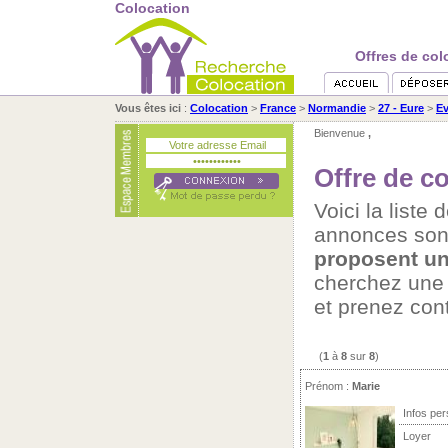
Colocation
Offres de col
Vous êtes ici
:
Colocation
>
France
>
Normandie
>
27 - Eure
>
Ev
Bienvenue
,
Offre de c
Voici la liste
annonces son
proposent un
cherchez un
et prenez con
(
1
à
8
sur
8
)
Prénom :
Marie
Infos per
Loyer