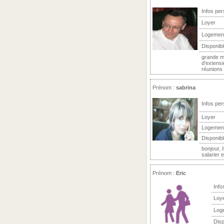
Infos per
Loyer
Logemen
Disponibl
grande m
d'extensi
réunions 
Prénom :
sabrina
Infos per
Loyer
Logemen
Disponibl
bonjour, 
salarier 
Prénom :
Eric
Info
Loy
Log
Disp