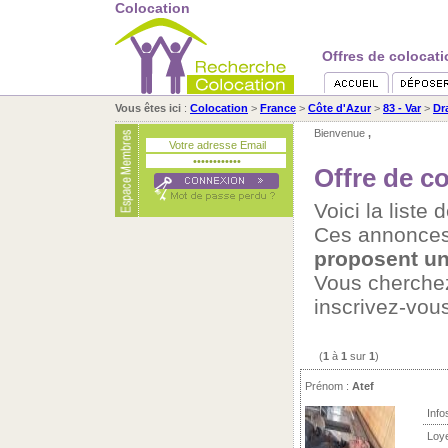
Colocation
Offres de colocat
Vous êtes ici
:
Colocation
>
France
>
Côte d'Azur
>
83 - Var
>
Dr
Bienvenue
,
Offre de c
Voici la liste
Ces annonces
proposent un
Vous cherch
inscrivez-vou
(
1
à
1
sur
1
)
Prénom :
Atef
Info
Loy