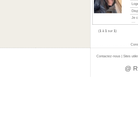
Log
Disp
Je c
....
(
1
à
1
sur
1
)
Cons
Contactez-nous
|
Sites utile
@ R