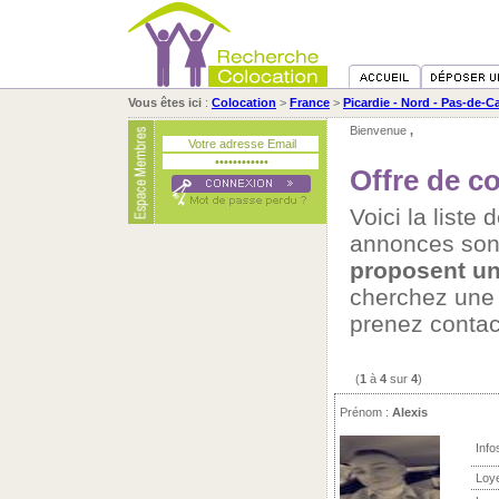
Vous êtes ici
:
Colocation
>
France
>
Picardie - Nord - Pas-de-Ca
Bienvenue
,
Offre de co
Voici la liste
annonces son
proposent un
cherchez un
prenez contac
(
1
à
4
sur
4
)
Prénom :
Alexis
Info
Loy