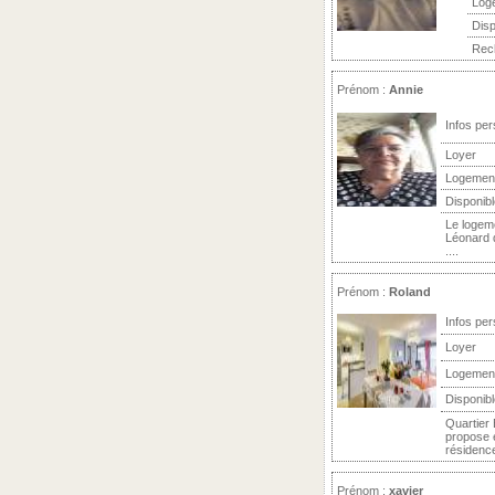
Log
Disp
Rech
Prénom :
Annie
Infos per
Loyer
Logemen
Disponibl
Le logeme
Léonard d
....
Prénom :
Roland
Infos per
Loyer
Logemen
Disponibl
Quartier
propose 
résidence 
Prénom :
xavier