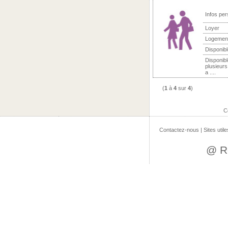
Infos per
Loyer
Logemen
Disponibl
Disponibl
plusieurs
a ....
(
1
à
4
sur
4
)
C
Contactez-nous
|
Sites utile
@ R