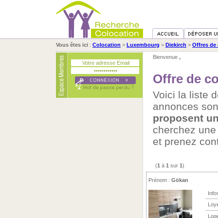
Vous êtes ici
:
Colocation
>
Luxembourg
>
Diekirch
>
Offres de 
Bienvenue
,
Offre de co
Voici la liste
annonces son
proposent un
cherchez un
et prenez con
(
1
à
1
sur
1
)
Prénom :
Gökan
Info
Loy
Log