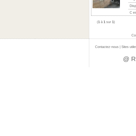
Disp
C es
(
1
à
1
sur
1
)
Co
Contactez-nous
|
Sites utile
@ R