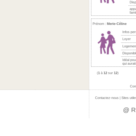
Disp
appa
famil
Prénom :
Merie-Céline
Infos per
Loyer
Logemen
Disponibl
Idéal pou
qui aurai
(
1
à
12
sur
12
)
Con
Contactez-nous
|
Sites utile
@ R