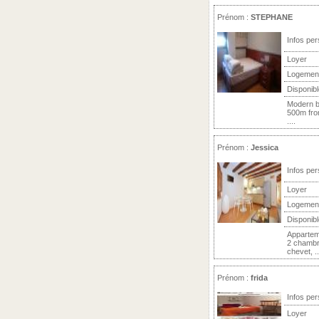
Prénom :
STEPHANE
Infos per
Loyer
Logemen
Disponibl
Modern bu
500m from
....
Prénom :
Jessica
Infos per
Loyer
Logemen
Disponibl
Appartem
2 chambre
chevet, ..
Prénom :
frida
Infos per
Loyer