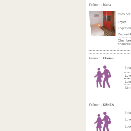
Prénom :
Maria
Infos per
Loyer
Logemen
Disponibl
Chambre e
ensoleill
....
Prénom :
Florian
Info
Loy
Log
Disp
....
Prénom :
KENZA
Info
Loy
Log