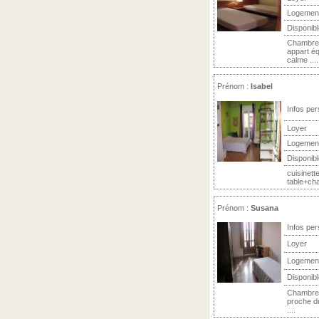
Logemen
Disponibl
Chambre i
appart éq
calme ....
Prénom :
Isabel
Infos per
Loyer
Logemen
Disponibl
cuisinett
table+cha
Prénom :
Susana
Infos per
Loyer
Logemen
Disponibl
Chambre 
proche du
....