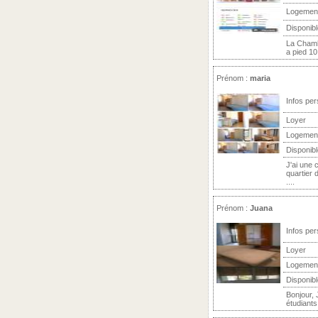
Logemen
Disponibl
La Chamb
a pied 10
Prénom :
maria
Infos per
Loyer
Logemen
Disponibl
J'ai une 
quartier 
....
Prénom :
Juana
Infos per
Loyer
Logemen
Disponibl
Bonjour,
étudiants