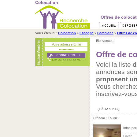
Colocation
Offres de colocat
Vous êtes ici
:
Colocation
>
Espagne
>
Barcelone
>
Offres de co
Bienvenue
,
Offre de c
Voici la liste
annonces son
proposent un
Vous cherch
inscrivez-vou
(
1
à
12
sur
12
)
Prénom :
Laurie
Infos per
Loyer