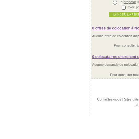
Je
propose
u
avec ph
0 offres
de colocation à Noi
Aucune offre de colocation disp
Pour consulter to
0 colocataires
cherchent un
Aucune demande de colocation d
Pour consulter tou
Contactez-nous
|
Sites utile
an