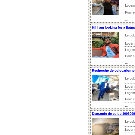
Logem
Pour 
...
Hi! I am Iooking for a flatm
Le col
Loyer 
Logem
Pour 
...
Recherche de colocation po
Le col
Loyer 
Logem
Pour 
...
Demande de coloc 1003099 
Le col
Loyer 