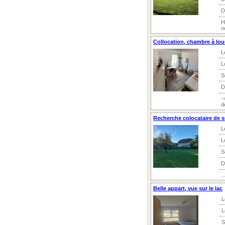
D
H
n
Collocation, chambre à lou
L
L
S
D
-
d
Recherche colocataire de s
L
L
S
D
..
Belle appart, vue sur le lac
L
L
S