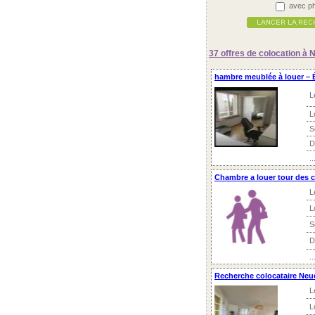
avec ph
37 offres
de colocation à 
hambre meublée à louer –
L
L
S
D
..
Chambre a louer tour des c
L
L
S
D
..
Recherche colocataire Neuch
L
L