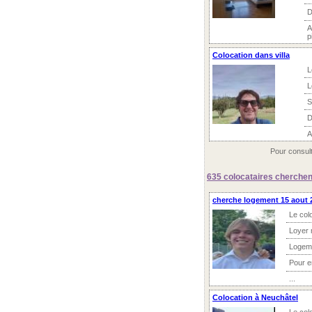
D
A
p
Colocation dans villa
L
L
S
D
A
Pour consult
635 colocataires
cherchent
cherche logement 15 aout 
Le col
Loyer 
Logem
Pour 
...
Colocation à Neuchâtel