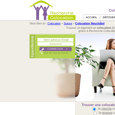
Col
Vous êtes ici :
Colocation
>
Suisse
>
Colocation Neuchâtel
Trouvez un logement en
colocation à
grâce à
Recherche-Colocati
Trouver une colocati
Je
cherche
un
Je
propose
u