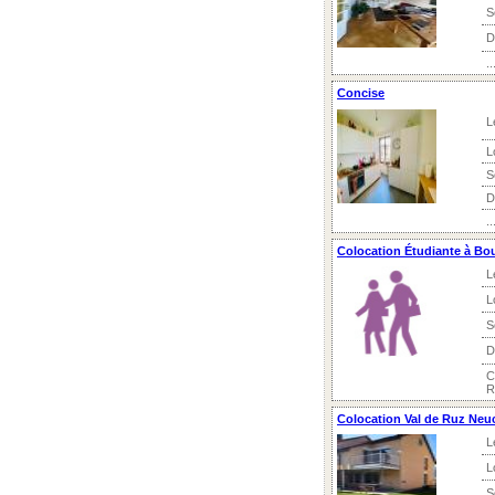
S
D
..
Concise
L
L
S
D
..
Colocation Étudiante à Bo
L
L
S
D
C
R
Colocation Val de Ruz Neu
L
L
S