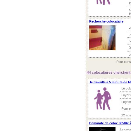
D
S
é
Recherche colocataire
L
L
S
D
L
Pour consu
44 colocataires
cherchent 
Je travaille à 5 minute de 
Le col
Loyer 
Logem
Pour 
22 ans
Demande de coloc 985840 
Le colo