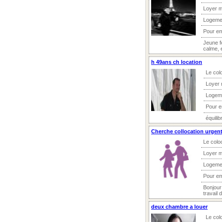
Loyer m
Logeme
Pour e
Jeune f
calme, 
h 49ans ch location
Le col
Loyer 
Logem
Pour 
équilib
Cherche collocation urgen
Le colo
Loyer m
Logeme
Pour e
Bonjour
travail 
deux chambre a louer
Le col