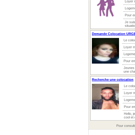
Loyer 
Logeme
Pour e
Je suis
situatio
Demande Colocation URG
Le colo
Loyer m
Logeme
Pour e
Jeunes f
une cha
Recherche une colocation
Le colo
Loyer 
Logeme
Pour e
Hello, 
cool et 
Pour consult