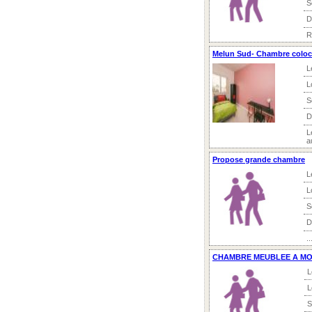
S
D
R
Melun Sud- Chambre colocat
L
L
S
D
L
a
Propose grande chambre
L
L
S
D
..
CHAMBRE MEUBLEE A MO
L
L
S