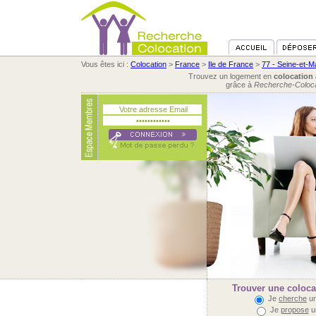
Vous êtes ici :
Colocation
>
France
>
Ile de France
>
77 - Seine-et-M
Trouvez un logement en
colocation
grâce à
Recherche-Coloca
Trouver une coloca
Je
cherche
un
Je
propose
u