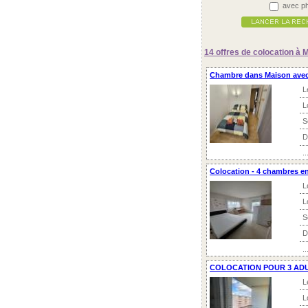
avec ph
14 offres
de colocation à 
Chambre dans Maison avec j
L
L
S
D
..
Colocation - 4 chambres e
L
L
S
D
..
COLOCATION POUR 3 AD
L
L