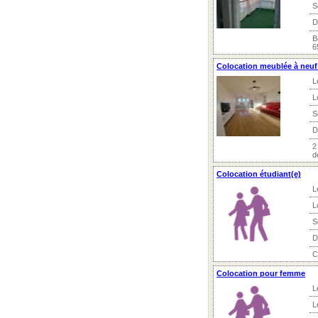
S
D
B
6
Colocation meublée à neuf 
L
L
S
D
2
d
Colocation étudiant(e)
L
L
S
D
C
Colocation pour femme
L
L