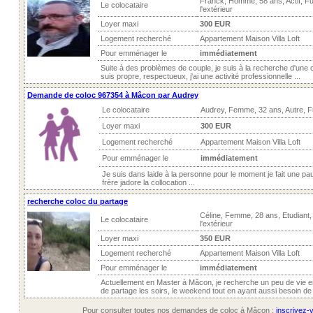
Franck, Homme, 58 ans, Actif, F
Le colocataire
l'extérieur
Loyer maxi
300 EUR
Logement recherché
Appartement Maison Villa Loft
Pour emménager le
immédiatement
Suite à des problèmes de couple, je suis à la recherche d'une c
suis propre, respectueux, j'ai une activité professionnelle ...
Demande de coloc 967354 à Mâcon par Audrey
Le colocataire
Audrey, Femme, 32 ans, Autre, 
Loyer maxi
300 EUR
Logement recherché
Appartement Maison Villa Loft
Pour emménager le
immédiatement
Je suis dans laide à la personne pour le moment je fait une p
frère jadore la collocation ...
recherche coloc du partage
Céline, Femme, 28 ans, Etudiant
Le colocataire
l'extérieur
Loyer maxi
350 EUR
Logement recherché
Appartement Maison Villa Loft
Pour emménager le
immédiatement
Actuellement en Master à Mâcon, je recherche un peu de vie 
de partage les soirs, le weekend tout en ayant aussi besoin de 
Pour consulter toutes nos demandes de coloc à Mâcon :
inscrivez-v