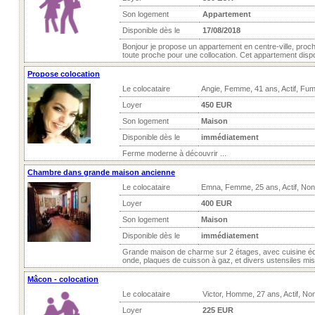
Son logement
Appartement
Disponible dès le
17/08/2018
Bonjour je propose un appartement en centre-ville, proc
toute proche pour une collocation. Cet appartement dispos
Propose colocation
Le colocataire
Angie, Femme, 41 ans, Actif, Fu
Loyer
450 EUR
Son logement
Maison
Disponible dès le
immédiatement
Ferme moderne à découvrir ...
Chambre dans grande maison ancienne
Le colocataire
Emna, Femme, 25 ans, Actif, No
Loyer
400 EUR
Son logement
Maison
Disponible dès le
immédiatement
Grande maison de charme sur 2 étages, avec cuisine équi
onde, plaques de cuisson à gaz, et divers ustensiles mis 
Mâcon - colocation
Le colocataire
Victor, Homme, 27 ans, Actif, No
Loyer
225 EUR