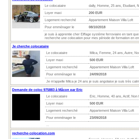
Le colocataire
dally, Homme, 25 ans, Etudiant, 
Loyer maxi
200 EUR
Logement recherché
Appartement Maison Villa Loft
Pour emménager le
08/10/2018
je suis à apprentie cher Eiffage système ferroviaire en tant que 
recherche une colocation pour mes période de formation en entr
Je cherche colocataire
Le colocataire
Milca, Femme, 24 ans, Autre, N
Loyer maxi
500 EUR
Logement recherché
Appartement Maison Villa Loft
Pour emménager le
24/09/2018
Je m’appelle Milca je 24 ans je suis angolaise je suis très cal
Demande de coloc 975883 à Mâcon par Eric
Le colocataire
Eric, Homme, 40 ans, Actif, Non
Loyer maxi
500 EUR
Logement recherché
Appartement Maison Villa Loft
Pour emménager le
23/09/2018
...
recherche-colocation.com