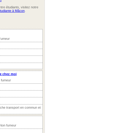
n
re étudiants, visitez notre
étudiante à Mâcon
.
 Fumeur
e chez moi
n fumeur
roche transport en commun et
 Non fumeur