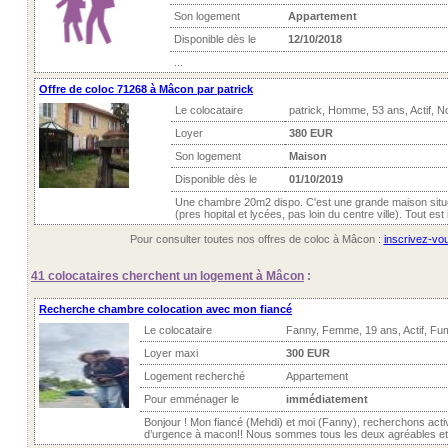
Son logement
Appartement
Disponible dès le
12/10/2018
...
Offre de coloc 71268 à Mâcon par patrick
Le colocataire
patrick, Homme, 53 ans, Actif, 
Loyer
380 EUR
Son logement
Maison
Disponible dès le
01/10/2019
Une chambre 20m2 dispo. C'est une grande maison situé
(pres hopital et lycées, pas loin du centre ville). Tout est i
Pour consulter toutes nos offres de coloc à Mâcon :
inscrivez-vou
41 colocataires
cherchent un logement à Mâcon
:
Recherche chambre colocation avec mon fiancé
Le colocataire
Fanny, Femme, 19 ans, Actif, Fum
Loyer maxi
300 EUR
Logement recherché
Appartement
Pour emménager le
immédiatement
Bonjour ! Mon fiancé (Mehdi) et moi (Fanny), recherchons act
d’urgence à macon!! Nous sommes tous les deux agréables et s