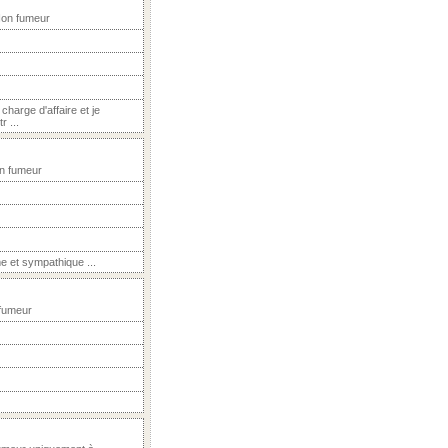
Non fumeur
charge d'affaire et je
 ...
on fumeur
me et sympathique ...
 fumeur