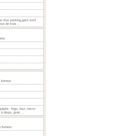
he d’un parking,gare sncf
e de trois ...
meur
n fumeur
pée : frigo, four, micro-
à dispo, gran ...
n fumeur