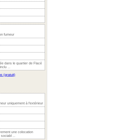
Non fumeur
e dans le quartier de Flacé
nclu ...
s (gratuit)
eur uniquement à l'extérieur
ivement une colocation
ociabl ...