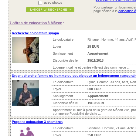
-
41 recherches de colocatio
avec photos
Pour partager un logement ent
page dédiée à la
colocation 
7 offres
de colocation à Mâcon
:
Recherche colocataire sympa
Le colocataire
Rimane , Homme, 44 ans, Actif,
Loyer
25 EUR
Son logement
Appartement
Disponible dès le
15/11/2018
Logement calme et centre ville est des commerce ...
Urgent cherche femme ou homme ou couple pour un hébergement temporair
Le colocataire
Lydie, Femme, 33 ans, Actif, No
Loyer
600 EUR
Son logement
Appartement
Disponible dès le
19/10/2019
Appartement 10 min à pied de la gare de Mâcon ville, p
commerce Possibilité de visite ...
Propose colocation 3 chambres
Le colocataire
Sandrine, Homme, 21 ans, Actif,
Loyer
350 EUR