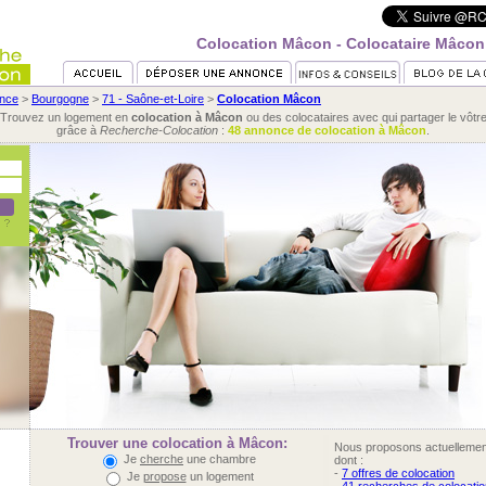
Colocation Mâcon - Colocataire Mâcon
nce
>
Bourgogne
>
71 - Saône-et-Loire
>
Colocation Mâcon
Trouvez un logement en
colocation à Mâcon
ou des colocataires avec qui partager le vôtr
grâce à
Recherche-Colocation
:
48 annonce de colocation à Mâcon
.
Trouver une colocation à Mâcon:
Nous proposons actuelleme
Je
cherche
une chambre
dont :
-
7 offres de colocation
Je
propose
un logement