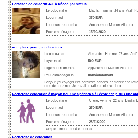
Demande de coloc 986426 à Mâcon par Mathis
Le colocataire
Mathis, Homme, 24 ans, Actif, N
Loyer maxi
350 EUR
Logement recherché
Appartement Maison Villa Loft
Pour emménager le
15/10/2020
...
avec place pour garer la voiture
Le colocataire
Alexandre, Homme, 27 ans, Actif
Loyer maxi
500 EUR
Logement recherché
Appartement Maison Villa Loft
Pour emménager le
immédiatement
Bonjour, j'ai voyager ces dernieres annees, en france et a l'etr
pres de chez moi. Je travail en taille de pierre, donc ...
Recherche colocation à maçon pour mes périodes à l’école car je suis une ap
Le colocataire
Orelie, Femme, 22 ans, Etudiant
Loyer maxi
250 EUR
Logement recherché
Appartement Maison Villa Loft
Pour emménager le
28/11/2020
Simple ,simpart,posé et sociale ...
Recherche de colocation