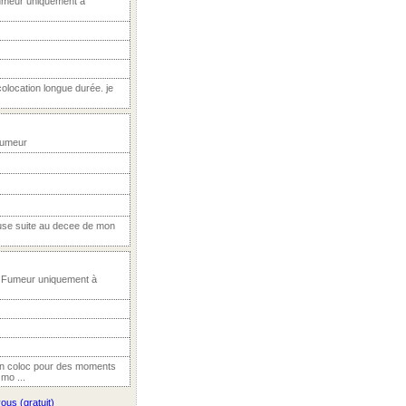
umeur uniquement à
olocation longue durée. je
Fumeur
ause suite au decee de mon
, Fumeur uniquement à
en coloc pour des moments
mo ...
ous (gratuit)