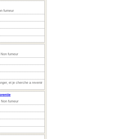
on fumeur
, Non fumeur
anger, et je cherche a revenir
prentie
, Non fumeur