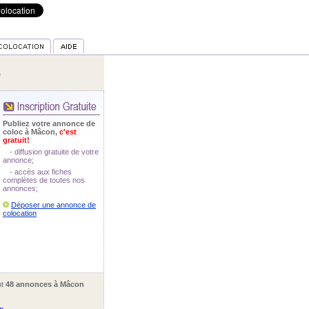
e
Publiez votre annonce de
coloc à Mâcon,
c'est
gratuit!
- diffusion gratuite de votre
annonce;
- accès aux fiches
complètes de toutes nos
annonces;
Déposer une annonce de
colocation
nt
48 annonces à Mâcon