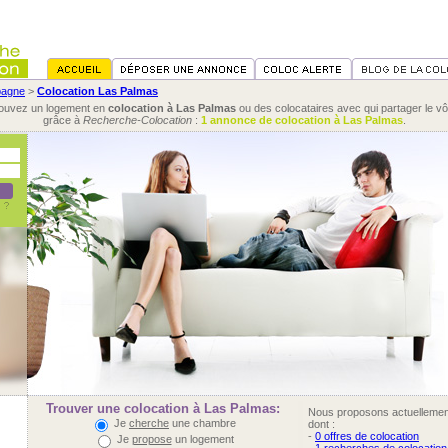
pagne
>
Colocation Las Palmas
ouvez un logement en
colocation à Las Palmas
ou des colocataires avec qui partager le vô
grâce à
Recherche-Colocation
:
1 annonce de colocation à Las Palmas
.
Trouver une colocation à Las Palmas:
Nous proposons actuelleme
Je
cherche
une chambre
dont :
-
0 offres de colocation
Je
propose
un logement