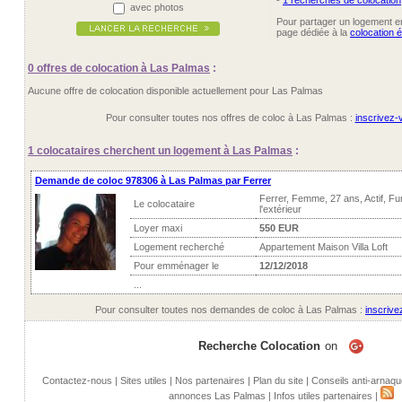
-
1 recherches de colocation
avec photos
Pour partager un logement ent
page dédiée à la
colocation 
0 offres
de colocation à Las Palmas
:
Aucune offre de colocation disponible actuellement pour Las Palmas
Pour consulter toutes nos offres de coloc à Las Palmas :
inscrivez-v
1 colocataires
cherchent un logement à Las Palmas
:
Demande de coloc 978306 à Las Palmas par Ferrer
Ferrer, Femme, 27 ans, Actif, F
Le colocataire
l'extérieur
Loyer maxi
550 EUR
Logement recherché
Appartement Maison Villa Loft
Pour emménager le
12/12/2018
...
Pour consulter toutes nos demandes de coloc à Las Palmas :
inscrive
Recherche Colocation
on
Contactez-nous
|
Sites utiles
|
Nos partenaires
|
Plan du site
|
Conseils anti-arnaqu
annonces Las Palmas
|
Infos utiles partenaires
|