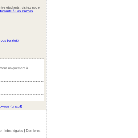
re étudiants, visitez notre
étudiante à Las Palmas
.
ous (gratuit)
umeur uniquement à
z-vous (gratuit)
e
|
Infos légales
|
Dernieres