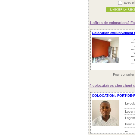
avec ph
1 offres
de colocation à Fo
Colocation exclusivement 
L
L
S
D
..
Pour consulter
4 colocataires
cherchent u
COLOCATION / FORT-DE-
Le col
Loyer 
Logem
Pour 
...