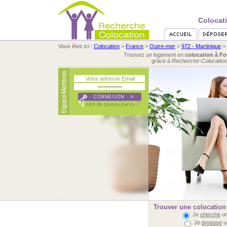
Colocati
Vous êtes ici :
Colocation
>
France
>
Outre-mer
>
972 - Martinique
>
Trouvez un logement en
colocation à Fo
grâce à
Recherche-Colocation
Trouver une colocation 
Je
cherche
un
Je
propose
u