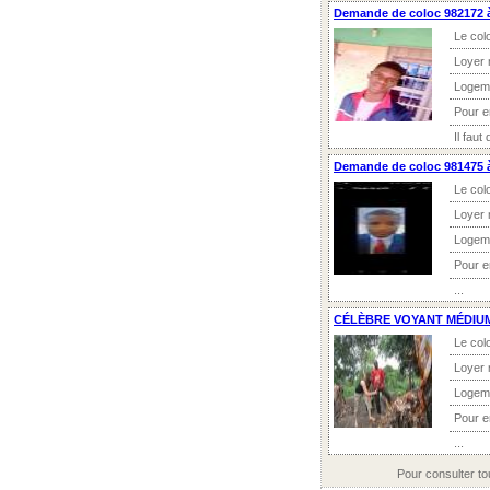
Demande de coloc 982172 à
Le col
Loyer 
Logem
Pour 
Il faut
Demande de coloc 981475 à
Le col
Loyer 
Logem
Pour 
...
CÉLÈBRE VOYANT MÉDIU
Le col
Loyer 
Logem
Pour 
...
Pour consulter t