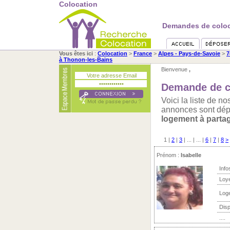
Colocation
Demandes de coloca
Vous êtes ici
:
Colocation
>
France
>
Alpes - Pays-de-Savoie
>
7
à Thonon-les-Bains
Bienvenue
,
Demande de c
Voici la liste de 
annonces sont dép
logement à parta
1
|
2
|
3
| ... | ... |
6
|
7
|
8
>
Prénom :
Isabelle
Info
Loy
Log
Disp
....