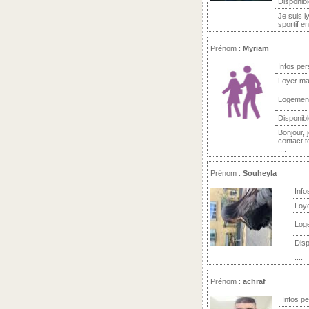
Disponibl
Je suis l
sportif e
Prénom :
Myriam
Infos per
Loyer ma
Logemen
Disponibl
Bonjour, 
contact t
....
Prénom :
Souheyla
Info
Loy
Log
Disp
....
Prénom :
achraf
Infos p