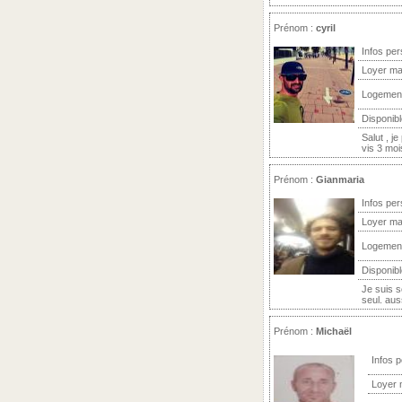
Prénom :
cyril
Infos per
Loyer ma
Logemen
Disponibl
Salut , j
vis 3 moi
Prénom :
Gianmaria
Infos per
Loyer ma
Logemen
Disponibl
Je suis s
seul. aus
Prénom :
Michaël
Infos 
Loyer 