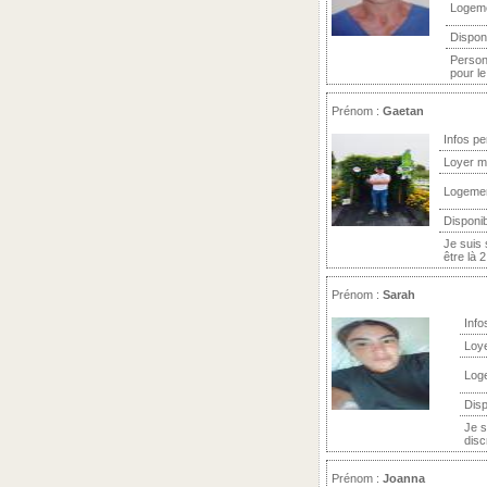
Logem
Dispon
Person
pour le
Prénom :
Gaetan
Infos pe
Loyer m
Logeme
Disponib
Je suis
être là 
Prénom :
Sarah
Info
Loy
Log
Disp
Je s
discr
Prénom :
Joanna