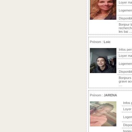
Loyer ma
Logemen
Disponibl
Bonjour 
recherch
les bai ...
Prénom :
Loic
Infos per
Loyer ma
Logemen
Disponibl
Bonjours 
grave acc
....
Prénom :
JARENA
Infos 
Loyer
Logem
Dispon
bonjou