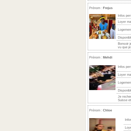
Prénom :
Frejus
Infos per
Loyer ma
Logemen
Disponibl
Bonsoir j
vu que je
Prénom :
Mehdi
Infos per
Loyer ma
Logemen
Disponibl
Je reche
Suisse et
Prénom :
Chloe
Info
Loy