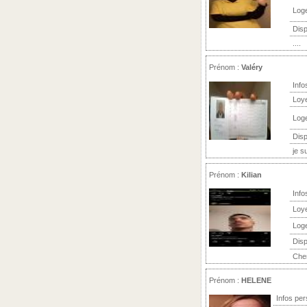
Log
Disp
....
Prénom :
Valéry
Info
Loy
Log
Disp
je s
Prénom :
Kilian
Info
Loy
Log
Disp
Cher
Prénom :
HELENE
Infos per