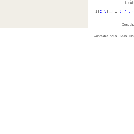
je suis
1
|
2
|
3
| ... | ... |
6
|
7
|
8
>
Consult
Contactez-nous
|
Sites utile