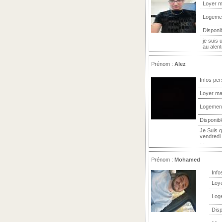
Loyer m
Logeme
Disponi
je suis 
au alent
Prénom :
Alez
Infos per
Loyer ma
Logemen
Disponibl
Je Suis q
vendredi 
....
Prénom :
Mohamed
Info
Loy
Log
Disp
....