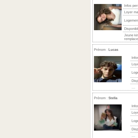
Infos per
Loyer ma
Logemen
Disponibl
Jeune ki
remplacem
Prénom :
Lucas
Info
Loy
Log
Disp
....
Prénom :
Stella
Info
Loy
Log
Disp
....