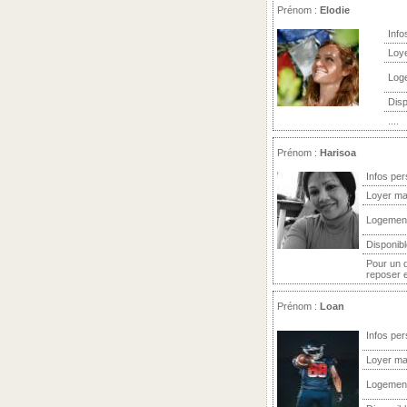
Prénom :
Elodie
Info
Loy
Log
Disp
....
Prénom :
Harisoa
Infos per
Loyer ma
Logemen
Disponibl
Pour un 
reposer e
Prénom :
Loan
Infos per
Loyer ma
Logemen