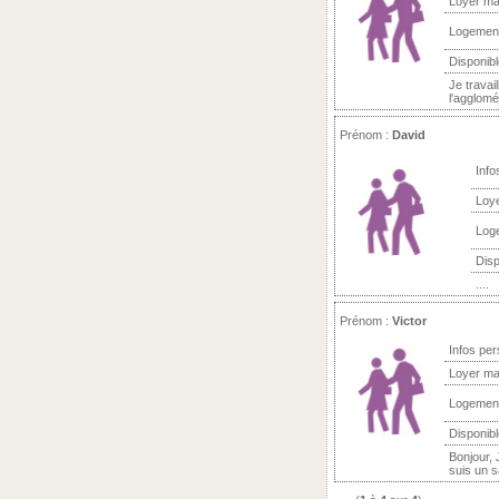
Loyer ma
Logemen
Disponibl
Je travai
l'agglomé
Prénom :
David
Info
Loy
Log
Disp
....
Prénom :
Victor
Infos per
Loyer ma
Logemen
Disponibl
Bonjour, 
suis un s