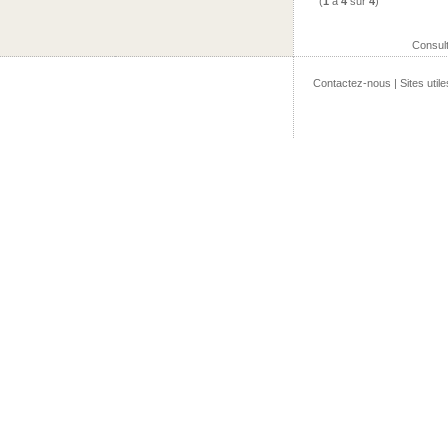
(
1
à
4
sur
4
)
Consul
Contactez-nous
|
Sites utile