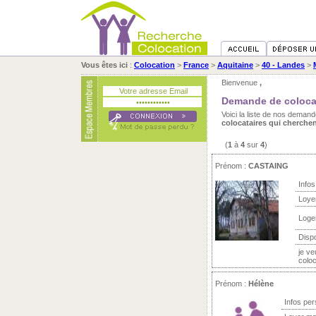
Vous êtes ici
:
Colocation
>
France
>
Aquitaine
>
40 - Landes
>
Bienvenue
,
Demande de coloca
Voici la liste de nos dema
colocataires qui cherche
(
1
à
4
sur
4
)
Prénom :
CASTAING
Infos
Loye
Loge
Dispo
je v
coloc
Prénom :
Hélène
Infos per