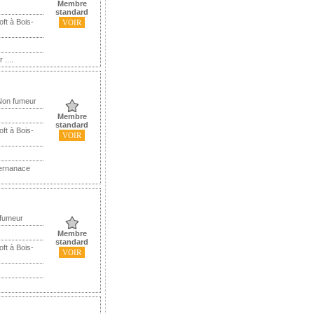
Membre
standard
ft à Bois-
VOIR
 ....
Non fumeur
Membre
standard
ft à Bois-
VOIR
ternanace
 fumeur
Membre
standard
ft à Bois-
VOIR