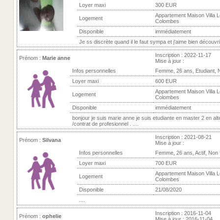
Loyer maxi
300 EUR
Appartement Maison Villa Lo
Logement
Colombes
Disponible
immédiatement
Je ss discrète quand il le faut sympa et j'aime bien découvrir
Inscription : 2022-11-17
Prénom :
Marie anne
Mise à jour :
Infos personnelles
Femme, 26 ans, Etudiant, 
Loyer maxi
600 EUR
Appartement Maison Villa Lo
Logement
Colombes
Disponible
immédiatement
bonjour je suis marie anne je suis etudiante en master 2 en al
/contrat de profesionnel . ....
Inscription : 2021-08-21
Prénom :
Silvana
Mise à jour :
Infos personnelles
Femme, 26 ans, Actif, Non
Loyer maxi
700 EUR
Appartement Maison Villa Lo
Logement
Colombes
Disponible
21/08/2020
....
Inscription : 2016-11-04
Prénom :
ophelie
Mise à jour : 2016-11-04