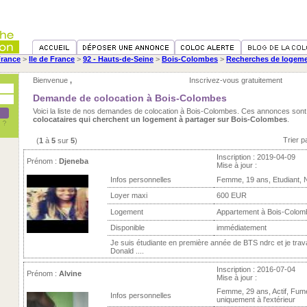
rance
>
Ile de France
>
92 - Hauts-de-Seine
>
Bois-Colombes
>
Recherches de logemen
Bienvenue
,
Inscrivez-vous gratuitement
Demande de colocation à Bois-Colombes
Voici la liste de nos demandes de colocation à Bois-Colombes. Ces annonces sont
colocataires qui cherchent un logement à partager sur Bois-Colombes
.
Trier p
(
1
à
5
sur
5
)
Inscription : 2019-04-09
Prénom :
Djeneba
Mise à jour :
Infos personnelles
Femme, 19 ans, Etudiant, 
Loyer maxi
600 EUR
Logement
Appartement à Bois-Colom
Disponible
immédiatement
Je suis étudiante en première année de BTS ndrc et je trav
Donald ....
Inscription : 2016-07-04
Prénom :
Alvine
Mise à jour :
Femme, 29 ans, Actif, Fum
Infos personnelles
uniquement à l'extérieur