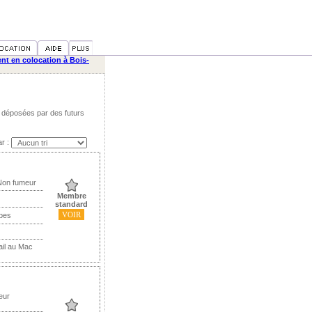
t en colocation à Bois-
 déposées par des futurs
ar :
Non fumeur
Membre
standard
VOIR
bes
ail au Mac
eur