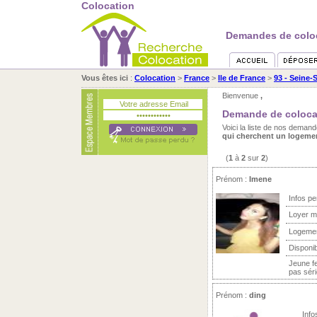
Colocation
Demandes de coloca
Vous êtes ici
:
Colocation
>
France
>
Ile de France
>
93 - Seine-
Bienvenue
,
Demande de coloca
Voici la liste de nos dema
qui cherchent un logemen
(
1
à
2
sur
2
)
Prénom :
Imene
Infos pe
Loyer m
Logeme
Disponib
Jeune f
pas séri
Prénom :
ding
Info