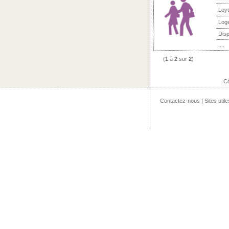
Loy
Log
Disp
....
(
1
à
2
sur
2
)
Co
Contactez-nous
|
Sites utile