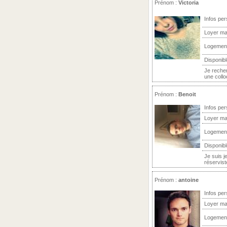
Prénom :
Victoria
Infos per
Loyer ma
Logemen
Disponibl
Je reche
une collo
Prénom :
Benoit
Infos per
Loyer ma
Logemen
Disponibl
Je suis j
réservist
Prénom :
antoine
Infos per
Loyer ma
Logemen