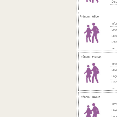
Disp
....
Prénom :
Alice
Info
Loy
Log
Disp
....
Prénom :
Florian
Info
Loy
Log
Disp
....
Prénom :
Robin
Info
Loy
Log