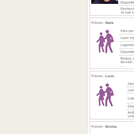
Disponibl
Recherche
Je suis s
Prénom :
Marie
Infos per
Loyer ma
Logemen
Disponibl
Bonjour, 
discrète,
....
Prénom :
Louis
Info
Loy
Log
Disp
Acti
centr
Prénom :
Nicolas