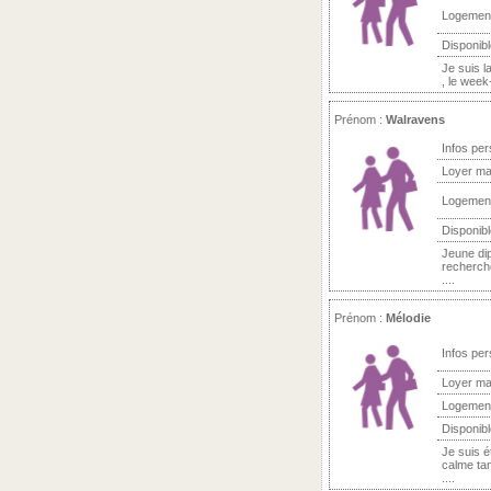
Logemen
Disponibl
Je suis l
, le week-
Prénom :
Walravens
Infos per
Loyer ma
Logemen
Disponibl
Jeune di
recherche
....
Prénom :
Mélodie
Infos per
Loyer ma
Logemen
Disponibl
Je suis é
calme ta
....