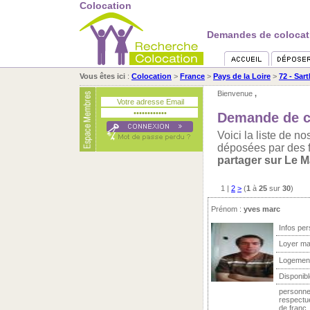
Colocation
Demandes de colocati
Vous êtes ici
:
Colocation
>
France
>
Pays de la Loire
>
72 - Sar
Bienvenue
,
Demande de c
Voici la liste de 
déposées par des 
partager sur Le 
1
|
2
>
(
1
à
25
sur
30
)
Prénom :
yves marc
Infos per
Loyer ma
Logemen
Disponibl
personne
respectue
de franc .