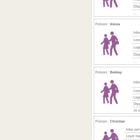
Disp
....
Prénom :
Alexia
Info
Loy
Log
Disp
....
Prénom :
Bekkay
Info
Loy
Log
Disp
Je s
Prénom :
Christian
Infos per
Loyer ma