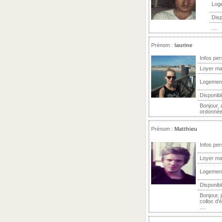
Log
Disp
....
Prénom :
laurine
Infos per
Loyer ma
Logemen
Disponibl
Bonjour, 
ordonnée e
Prénom :
Matthieu
Infos per
Loyer ma
Logemen
Disponibl
Bonjour,
colloc d'
....