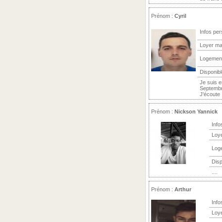
Prénom :
Cyril
Infos per
Loyer ma
Logemen
Disponibl
Je suis e
Septembre
J'écoute .
Prénom :
Nickson Yannick
Info
Loy
Log
Disp
....
Prénom :
Arthur
Info
Loy