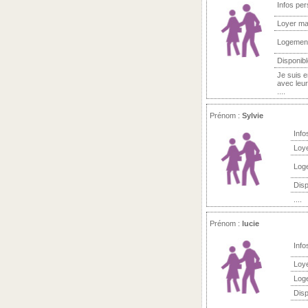
Infos per
Loyer ma
Logemen
Disponibl
Je suis e
avec leur
....
Prénom :
Sylvie
Info
Loy
Log
Disp
....
Prénom :
lucie
Info
Loy
Log
Disp
....