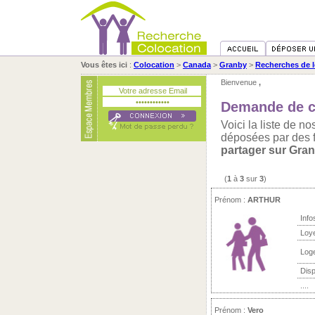
Vous êtes ici
:
Colocation
>
Canada
>
Granby
>
Recherches de 
Bienvenue
,
Demande de c
Voici la liste de 
déposées par des 
partager sur Gra
(
1
à
3
sur
3
)
Prénom :
ARTHUR
Info
Loy
Log
Disp
....
Prénom :
Vero