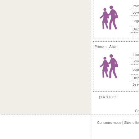
Info
Loy
Log
Disp
....
Prénom :
Alain
Info
Loy
Log
Disp
Je r
....
(
1
à
3
sur
3
)
Co
Contactez-nous
|
Sites utile