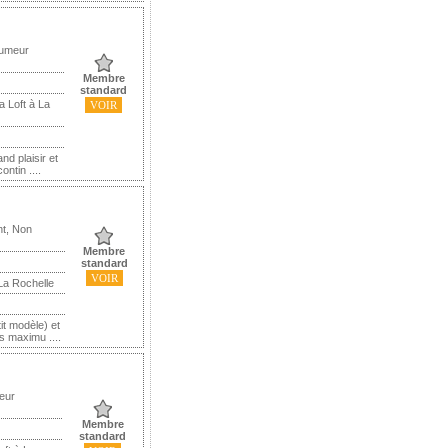
Fumeur
Membre
standard
a Loft à La
VOIR
d plaisir et
ontin ....
nt, Non
Membre
standard
VOIR
La Rochelle
it modèle) et
s maximu ....
eur
Membre
standard