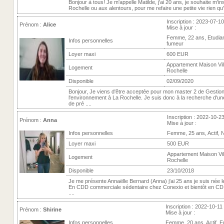
Bonjour à tous! Je m'appelle Matilde, j'ai 20 ans, je souhaite m'ins
Rochelle ou aux alentours, pour me refaire une petite vie rien qu'à
Inscription : 2023-07-10
Prénom :
Alice
Mise à jour :
Femme, 22 ans, Etudia
Infos personnelles
fumeur
Loyer maxi
600 EUR
Appartement Maison Vill
Logement
Rochelle
Disponible
02/09/2020
Bonjour, Je viens d'être acceptée pour mon master 2 de Gestio
l'environnement à La Rochelle. Je suis donc à la recherche d'un
de pré ....
Inscription : 2022-10-2
Prénom :
Anna
Mise à jour :
Infos personnelles
Femme, 25 ans, Actif, 
Loyer maxi
500 EUR
Appartement Maison Vill
Logement
Rochelle
Disponible
23/10/2018
Je me présente Annaëlle Bernard (Anna) j'ai 25 ans je suis née l
En CDD commerciale sédentaire chez Conexio et bientôt en CDI, 
....
Inscription : 2022-10-11
Prénom :
Shirine
Mise à jour :
Infos personnelles
Femme, 20 ans, Actif, 