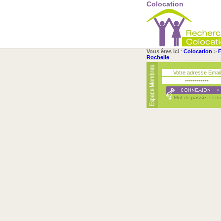
Colocation
Vous êtes ici
:
Colocation
>
F
Rochelle