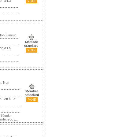
oft à La
VOIR
Non fumeur
Membre
standard
oft à La
VOIR
t, Non
Membre
standard
a Loft à La
VOIR
'l'école
nte, soc ....