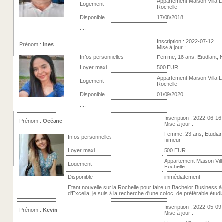
Appartement Maison Villa L
Logement
Rochelle
Disponible
17/08/2018
....
Inscription : 2022-07-12
Prénom :
ines
Mise à jour :
Infos personnelles
Femme, 18 ans, Etudiant, 
Loyer maxi
500 EUR
Appartement Maison Villa L
Logement
Rochelle
Disponible
01/09/2020
....
Inscription : 2022-06-16
Prénom :
Océane
Mise à jour :
Femme, 23 ans, Etudian
Infos personnelles
fumeur
Loyer maxi
500 EUR
Appartement Maison Vill
Logement
Rochelle
Disponible
immédiatement
Etant nouvelle sur la Rochelle pour faire un Bachelor Business à 
d'Excelia, je suis à la recherche d'une colloc, de préférable étudia
Inscription : 2022-05-09
Prénom :
Kevin
Mise à jour :