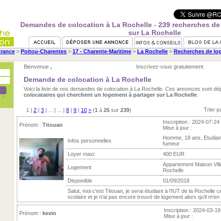
Demandes de colocation à La Rochelle - 239 recherches de
sur La Rochelle
rance
>
Poitou-Charentes
>
17 - Charente-Maritime
>
La Rochelle
>
Recherches de log
Bienvenue
,
Inscrivez-vous gratuitement
Demande de colocation à La Rochelle
Voici la liste de nos demandes de colocation à La Rochelle. Ces annonces sont dé
colocataires qui cherchent un logement à partager sur La Rochelle
.
Trier p
1
|
2
|
3
| ... | ... |
8
|
9
|
10
>
(
1
à
25
sur
239
)
Inscription : 2024-07-24
Prénom :
Titouan
Mise à jour :
Homme, 18 ans, Etudian
Infos personnelles
fumeur
Loyer maxi
400 EUR
Appartement Maison Villa
Logement
Rochelle
Disponible
01/09/2018
Salut, moi c'est Titouan, je serai étudiant à l'IUT de la Rochelle 
scolaire et je n'ai pas encore trouvé de logement alors qu'il m'en f
Inscription : 2024-03-19
Prénom :
kevin
Mise à jour :