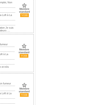
mploi, Non
Membre
standard
a Loft à La
VOIR
tion Je suis
leurs ....
 fumeur
Membre
standard
oft à La
VOIR
e et très
Non fumeur
Membre
standard
 Loft à La
VOIR