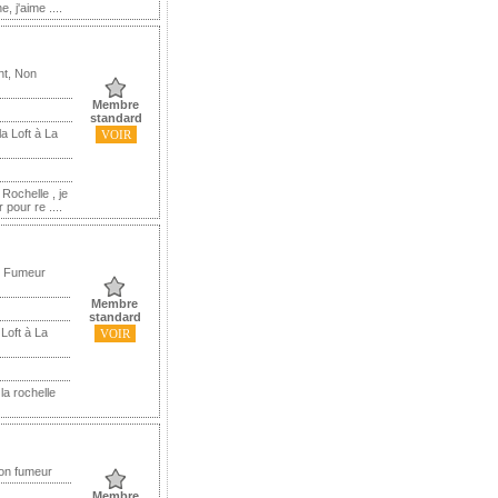
, j'aime ....
nt, Non
Membre
standard
a Loft à La
VOIR
Rochelle , je
pour re ....
, Fumeur
Membre
standard
Loft à La
VOIR
la rochelle
Non fumeur
Membre