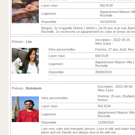
Loyer maxi
550 EUR
Appartement Maison Vill
Logement
Rochelle
Disponible
15/10/2018
Bonjour, Je m’appelle Shirine ( Shishi ), j’ai 20 ans et je suis Bar
Rochelle. Je recherche un appartement en coloc le temps de trou
Inscription : 2022-09-25
Prénom :
Léa
Mise à jour :
Infos personnelles
Femme, 27 ans, Actif, Non
Loyer maxi
600 EUR
Appartement Maison Villa L
Logement
Rochelle
Disponible
25/09/2018
....
Inscription : 2022-09-08
Prénom :
Rishikesh
Mise à jour :
Homme, 25 ans, Etudiant
Infos personnelles
fumeur
Loyer maxi
500 EUR
Appartement Maison Villa 
Logement
Rochelle
Disponible
12/09/2020
I am very calm and energetic person. Love to talk and make fri
jokes and my friends are always love to be with me. ....