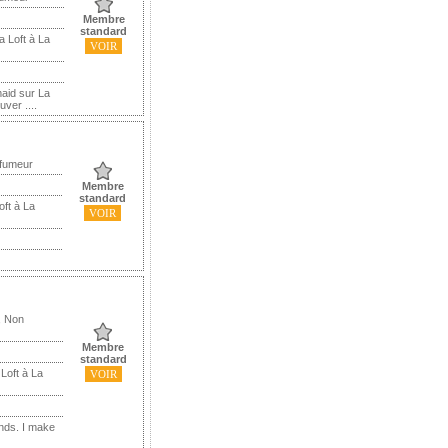
Membre
standard
a Loft à La
VOIR
maid sur La
ver ....
 fumeur
Membre
standard
oft à La
VOIR
, Non
Membre
standard
Loft à La
VOIR
ends. I make