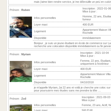
mais j'aime bien rendre service, je me débrouille un peu en cuisine
Inscription : 2022-01-06
Prénom :
Ruben
Mise à jour :
Homme, 22 ans, Etudia
Infos personnelles
fumeur
Loyer maxi
400 EUR
Appartement Maison Vill
Logement
Rochelle
Disponible
immédiatement
Bonjour , je suis un jeune étudiant en école de commerce sur La 
recherche une colocation disponible immédiatement ou fin janvier 
Inscription : 2021-10-04
Prénom :
Myriam
Mise à jour :
Femme, 22 ans, Etudiant
Infos personnelles
uniquement à l'extérieur
Loyer maxi
400 EUR
Appartement Maison Villa 
Logement
Rochelle
Disponible
04/10/2018
je m'appelle Myriam, j'ai 22 ans et voilà je cherche une coloc sur 
pour poursuivre mes études sans me prendre la tête ....
Inscription : 2021-09-03
Prénom :
Zoé
Mise à jour :
Infos personnelles
Femme, 23 ans, Actif, 
Loyer maxi
500 EUR