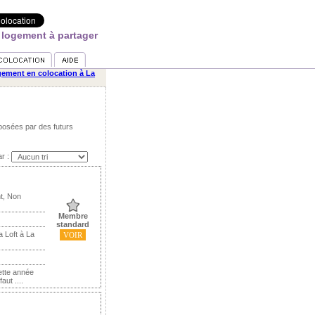
 logement à partager
ement en colocation à La
posées par des futurs
ar :
t, Non
Membre
standard
 Loft à La
VOIR
cette année
aut ....