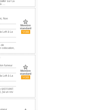
taller sur La
 ....
nt, Non
Membre
standard
a Loft à La
VOIR
n de
e colocation,
3
Non fumeur
Membre
standard
a Loft à La
VOIR
e 6/07/1997.
j'ai un rev
Fumeur