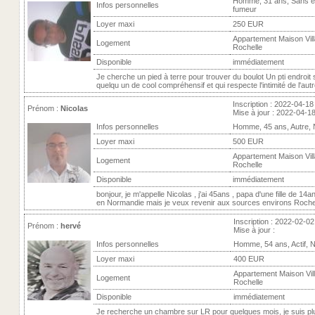
Homme, 31 ans, Sans e
Infos personnelles
fumeur
Loyer maxi
250 EUR
Appartement Maison Vill
Logement
Rochelle
Disponible
immédiatement
Je cherche un pied à terre pour trouver du boulot Un pti endroi
quelqu un de cool compréhensif et qui respecte l'intimité de l'autre 
Inscription : 2022-04-18
Prénom :
Nicolas
Mise à jour : 2022-04-1
Infos personnelles
Homme, 45 ans, Autre,
Loyer maxi
500 EUR
Appartement Maison Vill
Logement
Rochelle
Disponible
immédiatement
bonjour, je m'appelle Nicolas , j'ai 45ans , papa d'une fille de 14an
en Normandie mais je veux revenir aux sources environs Rochefor
Inscription : 2022-02-02
Prénom :
hervé
Mise à jour :
Infos personnelles
Homme, 54 ans, Actif, 
Loyer maxi
400 EUR
Appartement Maison Vill
Logement
Rochelle
Disponible
immédiatement
Je recherche un chambre sur LR pour quelques mois, je suis plu