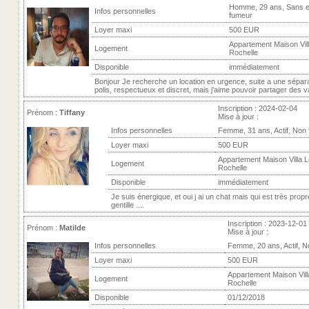
Homme, 29 ans, Sans e
Infos personnelles
fumeur
Loyer maxi
500 EUR
Appartement Maison Vill
Logement
Rochelle
Disponible
immédiatement
Bonjour Je recherche un location en urgence, suite a une sépara
polis, respectueux et discret, mais j'aime pouvoir partager des va
Inscription : 2024-02-04
Prénom :
Tiffany
Mise à jour :
Infos personnelles
Femme, 31 ans, Actif, Non
Loyer maxi
500 EUR
Appartement Maison Villa L
Logement
Rochelle
Disponible
immédiatement
Je suis énergique, et oui j ai un chat mais qui est très propr
gentille ....
Inscription : 2023-12-01
Prénom :
Matilde
Mise à jour :
Infos personnelles
Femme, 20 ans, Actif, 
Loyer maxi
500 EUR
Appartement Maison Villa
Logement
Rochelle
Disponible
01/12/2018