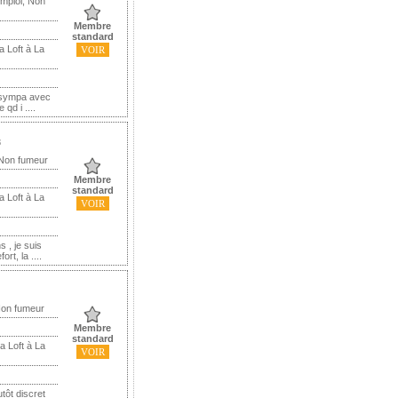
mploi, Non
Membre
standard
a Loft à La
VOIR
t sympa avec
qd i ....
8
 Non fumeur
Membre
standard
a Loft à La
VOIR
s , je suis
t, la ....
Non fumeur
Membre
standard
a Loft à La
VOIR
tôt discret