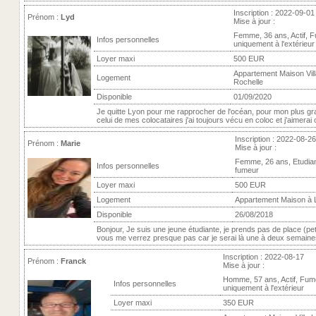
Inscription : 2022-09-01
Prénom :
Lyd
Mise à jour :
Femme, 36 ans, Actif, 
Infos personnelles
uniquement à l'extérieur
Loyer maxi
500 EUR
Appartement Maison Vill
Logement
Rochelle
Disponible
01/09/2020
Je quitte Lyon pour me rapprocher de l'océan, pour mon plus gran
celui de mes colocataires j'ai toujours vécu en coloc et j'aimerai c
Inscription : 2022-08-26
Prénom :
Marie
Mise à jour :
Femme, 26 ans, Etudia
Infos personnelles
fumeur
Loyer maxi
500 EUR
Logement
Appartement Maison à 
Disponible
26/08/2018
Bonjour, Je suis une jeune étudiante, je prends pas de place (pet
vous me verrez presque pas car je serai là une à deux semaine
Inscription : 2022-08-17
Prénom :
Franck
Mise à jour :
Homme, 57 ans, Actif, Fum
Infos personnelles
uniquement à l'extérieur
Loyer maxi
350 EUR