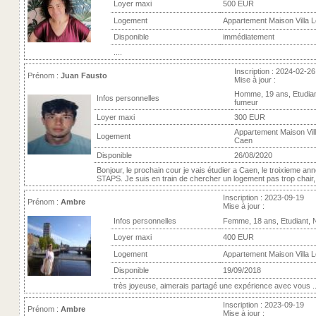
Loyer maxi
500 EUR
Logement
Appartement Maison Villa L
Disponible
immédiatement
....
Inscription : 2024-02-26
Prénom :
Juan Fausto
Mise à jour :
Homme, 19 ans, Etudia
Infos personnelles
fumeur
Loyer maxi
300 EUR
Appartement Maison Vill
Logement
Caen
Disponible
26/08/2020
Bonjour, le prochain cour je vais étudier a Caen, le troixieme an
STAPS. Je suis en train de chercher un logement pas trop chair, je
Inscription : 2023-09-19
Prénom :
Ambre
Mise à jour :
Infos personnelles
Femme, 18 ans, Etudiant, 
Loyer maxi
400 EUR
Logement
Appartement Maison Villa L
Disponible
19/09/2018
très joyeuse, aimerais partagé une expérience avec vous ..
Inscription : 2023-09-19
Prénom :
Ambre
Mise à jour :