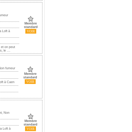
Fumeur
Membre
standard
 Loft à
VOIR
 et on peut
 le ....
Non fumeur
Membre
standard
VOIR
oft à Caen
nt, Non
Membre
standard
a Loft à
VOIR