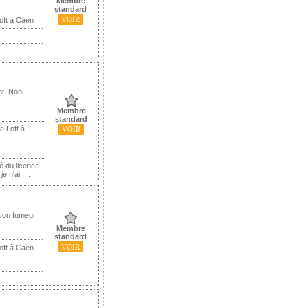
Membre
standard
VOIR
oft à Caen
nt, Non
Membre
standard
a Loft à
VOIR
né du licence
 n'ai ....
Non fumeur
Membre
standard
VOIR
oft à Caen
..