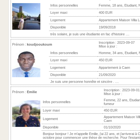
Infos personnelles
Femme, 18 ans, Etudiant, 
Loyer maxi
400 EUR
Logement
Appartement Maison Villa L
Disponible
19/09/2018
très solaire, je suis une étudiante en fac d'histoire ....
Inscription : 2023-09-07
Prénom :
koudjooukoum
Mise à jour :
Infos personnelles
Homme, 34 ans, Etudiant,
Loyer maxi
450 EUR
Logement
Appartement à Caen
Disponible
21/09/2020
Je suis une personne honnête et sincère . ....
Inscription : 2023-09-01
Prénom :
Emilie
Mise à jour :
Femme, 22 ans, Etudian
Infos personnelles
fumeur
Loyer maxi
450 EUR
Appartement Maison Vill
Logement
Caen
Disponible
01/10/2020
Bonjour bonjour ! Je m'appelle Emilie, j'ai 22 ans, et j'arriverai à
octobre pour commencer une thèse de recherche. Pour l'instant, 