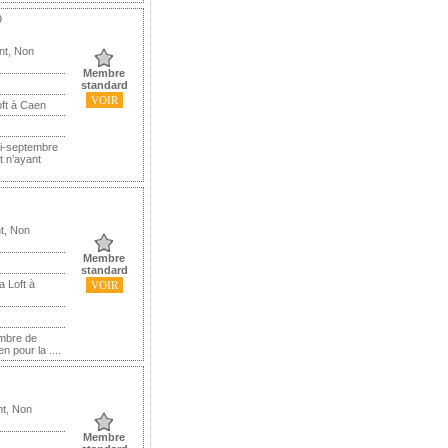
9
nt, Non
Membre
standard
VOIR
ft à Caen
mi-septembre
t n’ayant
t, Non
Membre
standard
a Loft à
VOIR
ambre de
n pour la ....
nt, Non
Membre