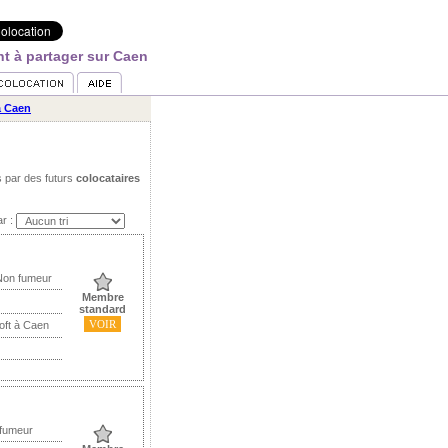
t à partager sur Caen
à Caen
s par des futurs
colocataires
ar :
Non fumeur
Membre
standard
VOIR
oft à Caen
 fumeur