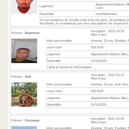
Appartement Maison Vill
Logement
Caen
Disponible
immédiatement
Je suis quelqu'un de sociale (mais trop non plus), j'ai quelques p
des limites Je souhaiterais que mes colocataires me respectent m
Inscription : 2022-10-20
Prénom :
Raymond
Mise à jour :
Infos personnelles
Homme, 18 ans, Etudiant,
Loyer maxi
500 EUR
Logement
Appartement Maison Villa L
Disponible
22/10/2020
J’aime le basket et l’informatique ....
Inscription : 2022-10-12
Prénom :
Atef
Mise à jour :
Infos personnelles
Homme, 29 ans, Actif, Non
Loyer maxi
500 EUR
Logement
Appartement Maison Villa L
Disponible
01/11/2020
....
Inscription : 2022-10-06
Prénom :
Ousmane
Mise à jour :
Infos personnelles
Homme, 18 ans, Etudiant,