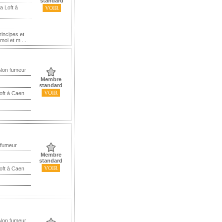
standard
a Loft à
VOIR
rincipes et
oi et m ....
 Non fumeur
Membre
standard
VOIR
oft à Caen
 fumeur
Membre
standard
VOIR
oft à Caen
 Non fumeur