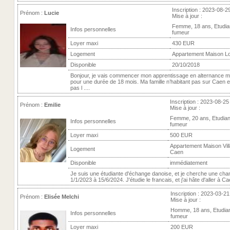
Inscription : 2023-08-2
Prénom :
Lucie
Mise à jour :
Femme, 18 ans, Etudia
Infos personnelles
fumeur
Loyer maxi
430 EUR
Logement
Appartement Maison Lo
Disponible
20/10/2018
Bonjour, je vais commencer mon apprentissage en alternance 
pour une durée de 18 mois. Ma famille n’habitant pas sur Caen e
pas l ....
Inscription : 2023-08-25
Prénom :
Emilie
Mise à jour :
Femme, 20 ans, Etudian
Infos personnelles
fumeur
Loyer maxi
500 EUR
Appartement Maison Vill
Logement
Caen
Disponible
immédiatement
Je suis une étudiante d'échange danoise, et je cherche une ch
1/1/2023 à 15/6/2024. J'étudie le francais, et j'ai hâte d'aller à Cae
Inscription : 2023-03-21
Prénom :
Elisée Melchi
Mise à jour :
Homme, 18 ans, Etudia
Infos personnelles
fumeur
Loyer maxi
200 EUR