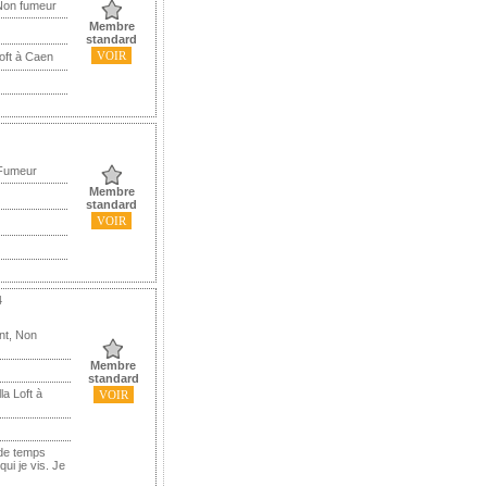
Non fumeur
Membre
standard
VOIR
oft à Caen
 Fumeur
Membre
standard
VOIR
4
nt, Non
Membre
standard
a Loft à
VOIR
 de temps
ui je vis. Je