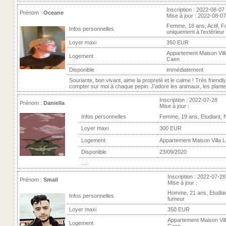
Inscription : 2022-08-07
Prénom :
Oceane
Mise à jour : 2022-08-07
Femme, 18 ans, Actif, 
Infos personnelles
uniquement à l'extérieur
Loyer maxi
350 EUR
Appartement Maison Villa
Logement
Caen
Disponible
immédiatement
Souriante, bon vivant, aime la propreté et le calme ! Très friendly
compter sur moi à chaque pepin. J’adore les animaux, les plantes,
Inscription : 2022-07-28
Prénom :
Daniella
Mise à jour :
Infos personnelles
Femme, 19 ans, Etudiant, 
Loyer maxi
300 EUR
Logement
Appartement Maison Villa L
Disponible
23/09/2020
....
Inscription : 2022-07-28
Prénom :
Smail
Mise à jour :
Homme, 21 ans, Etudia
Infos personnelles
fumeur
Loyer maxi
350 EUR
Appartement Maison Vill
Logement