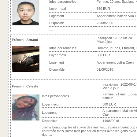
Infos personnelles
Femme, 20 ans, Etudiant, 
Loyer maxi
350 EUR
Logement
Appartement Maison Villa L
Disponible
25/08/2020
....
Inscription : 2022-08-20
Prénom :
Arnaud
Mise à jour :
Infos personnelles
Homme, 21 ans, Etudiant,
Loyer maxi
600 EUR
Logement
Appartement Loft à Caen
Disponible
01/09/2018
....
Inscription : 2022-08-1
Prénom :
Céleste
Mise à jour :
Femme, 21 ans, Etudia
Infos personnelles
fumeur
Loyer maxi
300 EUR
Appartement Maison Vill
Logement
Caen
Disponible
14/08/2018
J’aime beaucoup lire et suivre des animés. Je passe beaucoup
enfermée mais j’aime bien passer du temps avec les gens avec q
rigo ....