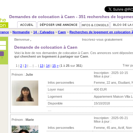
Demandes de colocation à Caen - 351 recherches de logemen
rance
>
Normandie
>
14 - Calvados
>
Caen
>
Recherches de logement en colocation 
Bienvenue
,
Inscrivez-vous gratuitement
Demande de colocation à Caen
Voici la liste de nos demandes de colocation à Caen. Ces annonces sont déposée
qui cherchent un logement à partager sur Caen
.
Trier p
1
|
2
|
3
| ... | ... |
13
|
14
|
15
>
(
1
à
25
sur
351
)
Inscription : 2025-10-15
Prénom :
Julie
Mise à jour :
Infos personnelles
Femme, 22 ans, Etudiant, 
Loyer maxi
400 EUR
Logement
Appartement Maison Villa L
Disponible
15/10/2018
....
Inscription : 2025-05-21
Prénom :
Marie
Mise à jour :
Infos personnelles
Femme, 45 ans, Actif, Non