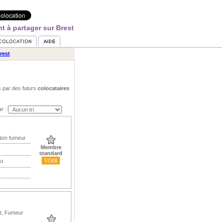
t à partager sur Brest
rest
s par des futurs
colocataires
ar :
Non fumeur
Membre
standard
VOIR
st
t, Fumeur