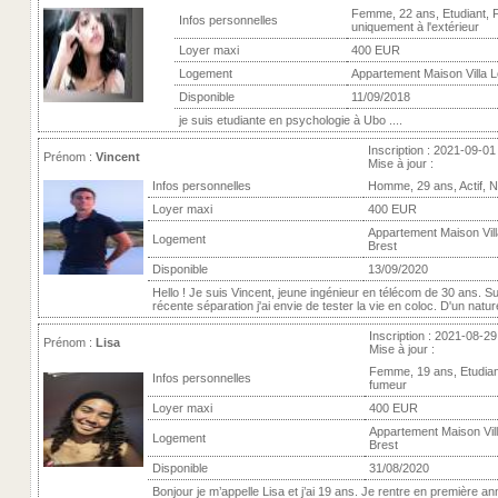
Femme, 22 ans, Etudiant,
Infos personnelles
uniquement à l'extérieur
Loyer maxi
400 EUR
Logement
Appartement Maison Villa L
Disponible
11/09/2018
je suis etudiante en psychologie à Ubo ....
Inscription : 2021-09-01
Prénom :
Vincent
Mise à jour :
Infos personnelles
Homme, 29 ans, Actif, 
Loyer maxi
400 EUR
Appartement Maison Vill
Logement
Brest
Disponible
13/09/2020
Hello ! Je suis Vincent, jeune ingénieur en télécom de 30 ans. S
récente séparation j'ai envie de tester la vie en coloc. D'un nature
Inscription : 2021-08-29
Prénom :
Lisa
Mise à jour :
Femme, 19 ans, Etudian
Infos personnelles
fumeur
Loyer maxi
400 EUR
Appartement Maison Vill
Logement
Brest
Disponible
31/08/2020
Bonjour je m’appelle Lisa et j’ai 19 ans. Je rentre en première a