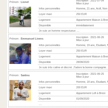
Inscription : 2021-07-04
Prénom :
Lionel
Mise à jour :
Infos personnelles
Homme, 21 ans, Actif, Non
Loyer maxi
250 EUR
Logement
Appartement Maison à Bre
Disponible
immédiatement
Je suis un homme respectueux ....
Inscription : 2021-06-26
Prénom :
Emmanuel Livens
Mise à jour :
Infos personnelles
Homme, 19 ans, Etudiant,
Loyer maxi
250 EUR
Logement
Appartement Maison à Bre
Disponible
28/08/2020
Je suis très calme et discret. J'adore la bonne compagnie. .
Inscription : 2021-06-25
Prénom :
Saidou
Mise à jour :
Infos personnelles
Homme, 18 ans, Etudiant,
Loyer maxi
200 EUR
Logement
Appartement Loft à Brest
Disponible
01/09/2020
....