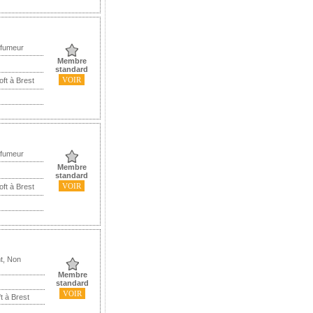
 fumeur
Membre
standard
VOIR
oft à Brest
 fumeur
Membre
standard
VOIR
oft à Brest
t, Non
Membre
standard
VOIR
t à Brest