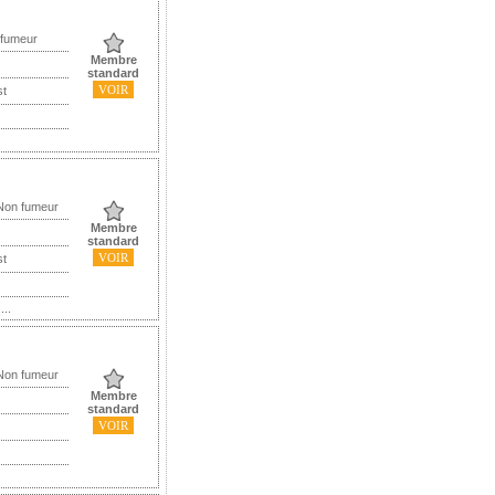
 fumeur
Membre
standard
VOIR
st
 Non fumeur
Membre
standard
VOIR
st
...
 Non fumeur
Membre
standard
VOIR