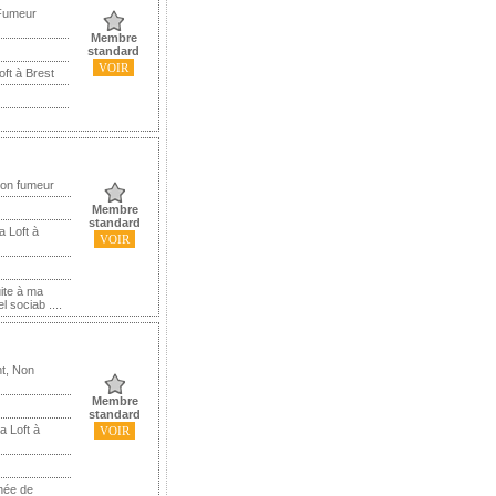
 Fumeur
Membre
standard
VOIR
oft à Brest
Non fumeur
Membre
standard
a Loft à
VOIR
uite à ma
l sociab ....
t, Non
Membre
standard
a Loft à
VOIR
nnée de