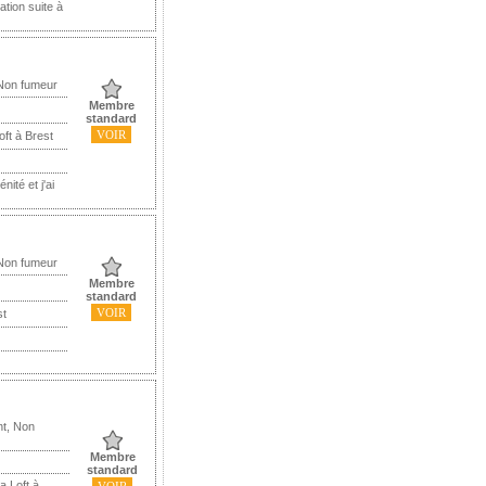
tion suite à
 Non fumeur
Membre
standard
VOIR
oft à Brest
ité et j'ai
 Non fumeur
Membre
standard
VOIR
st
nt, Non
Membre
standard
a Loft à