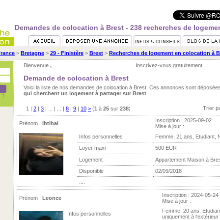
Demandes de colocation à Brest - 238 recherches de logemen
rance
>
Bretagne
>
29 - Finistère
>
Brest
>
Recherches de logement en colocation à B
Bienvenue
,
Inscrivez-vous gratuitement
Demande de colocation à Brest
Voici la liste de nos demandes de colocation à Brest. Ces annonces sont déposée
qui cherchent un logement à partager sur Brest
.
Trier p
1
|
2
|
3
| ... | ... |
8
|
9
|
10
>
(
1
à
25
sur
238
)
Inscription : 2025-09-02
Prénom :
Ibtihal
Mise à jour :
Infos personnelles
Femme, 21 ans, Etudiant, 
Loyer maxi
500 EUR
Logement
Appartement Maison à Bre
Disponible
02/09/2018
....
Inscription : 2024-05-24
Prénom :
Leonce
Mise à jour :
Femme, 20 ans, Etudian
Infos personnelles
uniquement à l'extérieur