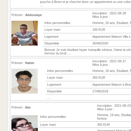
psycho à Brest et je cherche donc un appartement ou une coloca
....
Inscription : 2021-08-28
Prénom :
Abdoulaye
Mise à jour :
Infos personnelles
Homme, 26 ans, Etudiant,
Loyer maxi
100 EUR
Logement
Appartement Maison Villa L
Disponible
30/08/2020
Bonsoir Je suis étudiant hyper tranquille sérieux J'aime la sérén
horreur du bruit ....
Inscription : 2021-08-27
Prénom :
Hatim
Mise à jour :
Infos personnelles
Homme, 18 ans, Etudiant,
Loyer maxi
350 EUR
Logement
Appartement Maison à Bre
Disponible
27/08/2018
....
Inscription : 2021-08-23
Prénom :
Ilan
Mise à jour :
Homme, 19 ans, Etudia
Infos personnelles
fumeur
Loyer maxi
350 EUR
Appartement Maison Vill