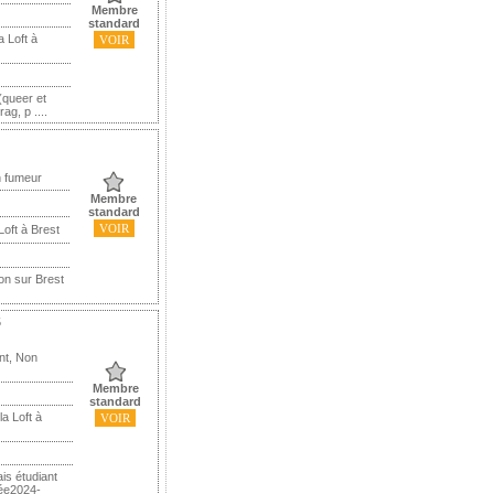
Membre
standard
 Loft à
VOIR
(queer et
ag, p ....
n fumeur
Membre
standard
VOIR
Loft à Brest
ion sur Brest
5
nt, Non
Membre
standard
a Loft à
VOIR
is étudiant
née2024-