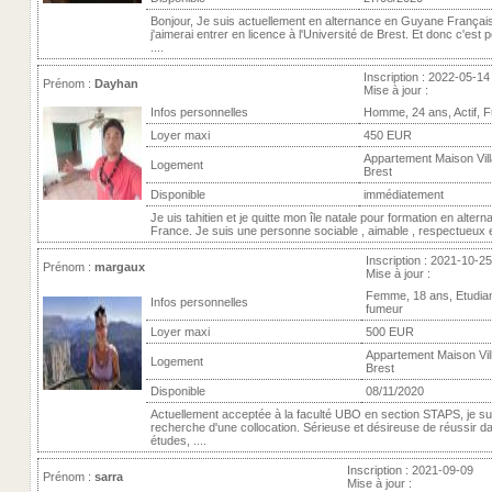
Bonjour, Je suis actuellement en alternance en Guyane Français
j'aimerai entrer en licence à l'Université de Brest. Et donc c'est 
....
Inscription : 2022-05-14
Prénom :
Dayhan
Mise à jour :
Infos personnelles
Homme, 24 ans, Actif, 
Loyer maxi
450 EUR
Appartement Maison Vill
Logement
Brest
Disponible
immédiatement
Je uis tahitien et je quitte mon île natale pour formation en alter
France. Je suis une personne sociable , aimable , respectueux et
Inscription : 2021-10-25
Prénom :
margaux
Mise à jour :
Femme, 18 ans, Etudia
Infos personnelles
fumeur
Loyer maxi
500 EUR
Appartement Maison Vill
Logement
Brest
Disponible
08/11/2020
Actuellement acceptée à la faculté UBO en section STAPS, je sui
recherche d'une collocation. Sérieuse et désireuse de réussir 
études, ....
Inscription : 2021-09-09
Prénom :
sarra
Mise à jour :