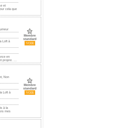
e et
pour cela que
Fumeur
Membre
standard
a Loft à
VOIR
nance en
 propre. ....
nt, Non
Membre
standard
a Loft à
VOIR
s à la
dans mes