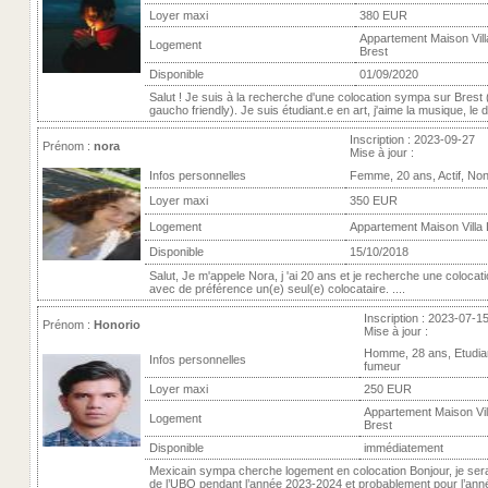
Loyer maxi
380 EUR
Appartement Maison Villa
Logement
Brest
Disponible
01/09/2020
Salut ! Je suis à la recherche d'une colocation sympa sur Brest 
gaucho friendly). Je suis étudiant.e en art, j'aime la musique, le dr
Inscription : 2023-09-27
Prénom :
nora
Mise à jour :
Infos personnelles
Femme, 20 ans, Actif, No
Loyer maxi
350 EUR
Logement
Appartement Maison Villa 
Disponible
15/10/2018
Salut, Je m'appele Nora, j 'ai 20 ans et je recherche une colocat
avec de préférence un(e) seul(e) colocataire. ....
Inscription : 2023-07-1
Prénom :
Honorio
Mise à jour :
Homme, 28 ans, Etudia
Infos personnelles
fumeur
Loyer maxi
250 EUR
Appartement Maison Vill
Logement
Brest
Disponible
immédiatement
Mexicain sympa cherche logement en colocation Bonjour, je sera
de l’UBO pendant l’année 2023-2024 et probablement pour l’an