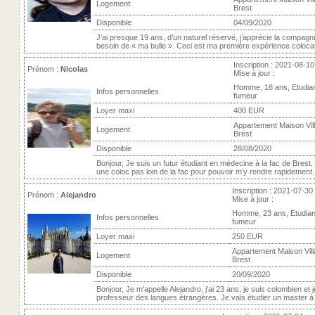
Logement
Brest
Disponible
04/09/2020
J’ai presque 19 ans, d’un naturel réservé, j’apprécie la compagnie
besoin de « ma bulle ». Ceci est ma première expérience colocative
Inscription : 2021-08-10
Prénom :
Nicolas
Mise à jour :
Homme, 18 ans, Etudia
Infos personnelles
fumeur
Loyer maxi
400 EUR
Appartement Maison Vill
Logement
Brest
Disponible
28/08/2020
Bonjour, Je suis un futur étudiant en médecine à la fac de Brest
une coloc pas loin de la fac pour pouvoir m’y rendre rapidement. 
Inscription : 2021-07-30
Prénom :
Alejandro
Mise à jour :
Homme, 23 ans, Etudian
Infos personnelles
fumeur
Loyer maxi
250 EUR
Appartement Maison Villa
Logement
Brest
Disponible
20/09/2020
Bonjour, Je m'appelle Alejandro, j'ai 23 ans, je suis colombien et j
professeur des langues étrangères. Je vais étudier un master à l'