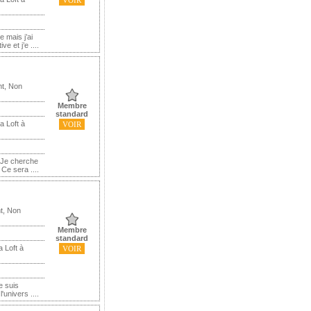
VOIR
 mais j’ai
 et j’e ....
nt, Non
Membre
standard
a Loft à
VOIR
. Je cherche
Ce sera ....
t, Non
Membre
standard
 Loft à
VOIR
e suis
univers ....