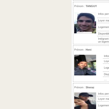
Prénom :
TANGUY
Infos per
Loyer ma
Logemen
Disponibl
Intégrant
un logeme
Prénom :
Heni
Info
Loy
Log
Disp
....
Prénom :
Sheraz
Infos per
Loyer ma
Logemen