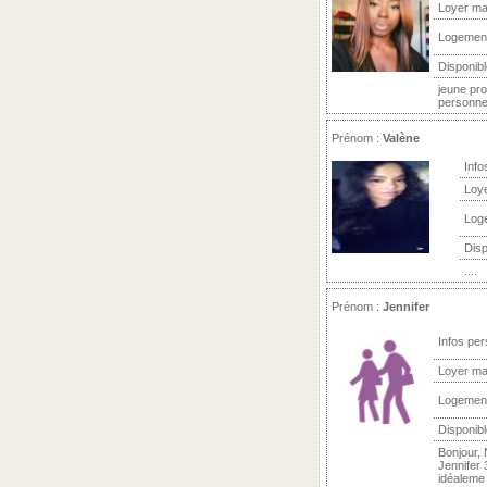
Loyer ma
Logemen
Disponibl
jeune pr
personnes
Prénom :
Valène
Info
Loy
Log
Disp
....
Prénom :
Jennifer
Infos per
Loyer ma
Logemen
Disponibl
Bonjour,
Jennifer 
idéaleme .