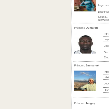
Logemen
Disponibl
Coucou, j
l’univers
Prénom :
Oumarou
Info
Loy
Log
Disp
Étud
Prénom :
Emmanuel
Info
Loy
Log
Disp
....
Prénom :
Tanguy