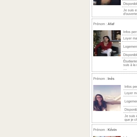
Disponibl
Je suis e
d'ouverte 
Prénom :
Afaf
Infos per
Loyer ma
Logemen
Disponibl
Étudiante
suis à la
....
Prénom :
Inès
Infos pe
Loyer m
Logeme
Disponib
Je suis 
que je c
Prénom :
Kévin