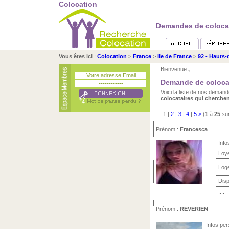
Colocation
Demandes de colocati
Vous êtes ici
:
Colocation
>
France
>
Ile de France
>
92 - Hauts-
Bienvenue
,
Demande de colocat
Voici la liste de nos dema
colocataires qui cherche
1
|
2
|
3
|
4
|
5
>
(
1
à
25
su
Prénom :
Francesca
Info
Loy
Log
Disp
....
Prénom :
REVERIEN
Infos per