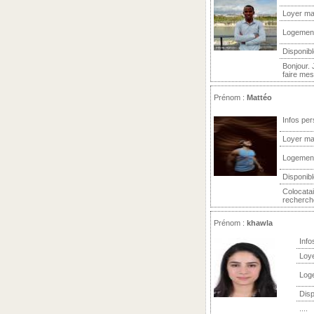
Loyer ma
Logemen
Disponibl
Bonjour. 
faire mes
Prénom :
Mattéo
Infos per
Loyer ma
Logemen
Disponibl
Colocatai
recherche
Prénom :
khawla
Info
Loy
Log
Disp
....