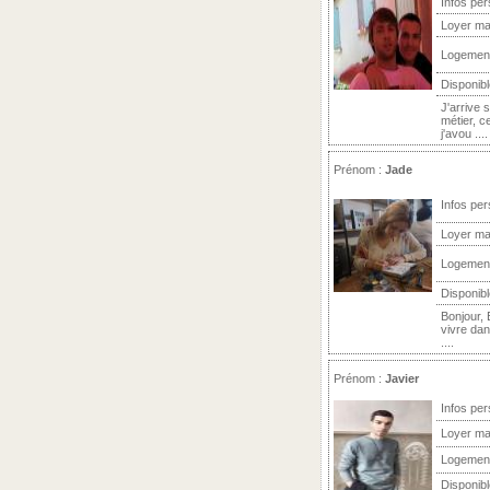
Infos per
Loyer ma
Logemen
Disponibl
J'arrive 
métier, c
j'avou ....
Prénom :
Jade
Infos per
Loyer ma
Logemen
Disponibl
Bonjour, 
vivre da
....
Prénom :
Javier
Infos per
Loyer ma
Logemen
Disponibl