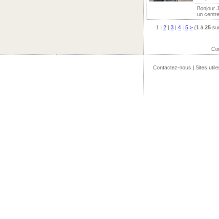
Bonjour J
un centre
1
|
2
|
3
|
4
|
5
>
(
1
à
25
su
Co
Contactez-nous
|
Sites utile