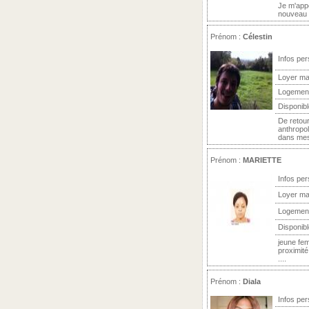
Je m'appe
nouveau t
Prénom :
Célestin
Infos per
Loyer ma
Logemen
Disponibl
De retour
anthropol
dans mes 
Prénom :
MARIETTE
Infos per
Loyer ma
Logemen
Disponibl
jeune fem
proximité
....
Prénom :
Diala
Infos per